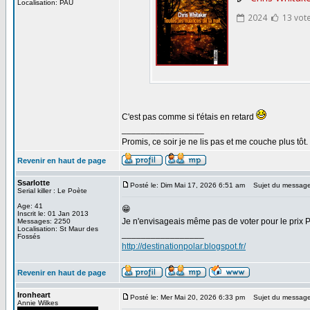
Localisation: PAU
C'est pas comme si t'étais en retard
_________________
Promis, ce soir je ne lis pas et me couche plus tôt.
Revenir en haut de page
Ssarlotte
Posté le: Dim Mai 17, 2026 6:51 am
Sujet du message
Serial killer : Le Poète
Age: 41
😁
Inscrit le: 01 Jan 2013
Je n'envisageais même pas de voter pour le prix PP
Messages: 2250
Localisation: St Maur des
_________________
Fossés
http://destinationpolar.blogspot.fr/
Revenir en haut de page
Ironheart
Posté le: Mer Mai 20, 2026 6:33 pm
Sujet du message
Annie Wilkes