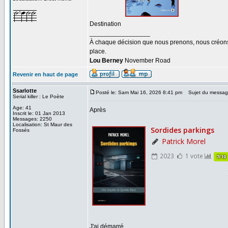
Destination
_________________
À chaque décision que nous prenons, nous créons u
place.
Lou Berney
November Road
Revenir en haut de page
Ssarlotte
Posté le: Sam Mai 16, 2026 8:41 pm
Sujet du messag
Serial killer : Le Poète
Age: 41
Après
Inscrit le: 01 Jan 2013
Messages: 2250
Localisation: St Maur des
Fossés
J'ai démarré