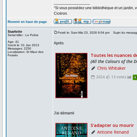
_________________
“Si vous possédez une bibliothèque et un jardin, vo
Cicéron.
Revenir en haut de page
Ssarlotte
Posté le: Sam Mai 23, 2026 9:04 pm
Sujet du messag
Serial killer : Le Poète
Age: 41
Après
Inscrit le: 01 Jan 2013
Messages: 2250
Localisation: St Maur des
Fossés
J'ai démarré