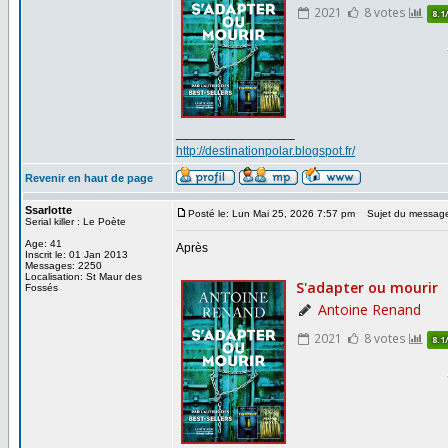
_________________
http://destinationpolar.blogspot.fr/
Revenir en haut de page
Ssarlotte
Posté le: Lun Mai 25, 2026 7:57 pm
Sujet du messag
Serial killer : Le Poète
Age: 41
Après
Inscrit le: 01 Jan 2013
Messages: 2250
Localisation: St Maur des
Fossés