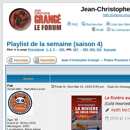
Jean-Christoph
http://rivieres.pou
FAQ
Rechercher
Liste des Me
Profil
Se connecter
Playlist de la semaine (saison 4)
Aller à la page
Précédente
1
,
2
,
3
...
495
,
496
,
497
...
499
,
500
,
501
Suivante
Jean-Christophe Grangé — Polars Pourpres
Auteur
Fab
Posté le: Sam Mai 16, 2026 8:00 pm
Sujet du messag
Serial killer : Hannibal Lecter
Age: 50
Inscrit le: 09 Avr 2011
Messages: 2561
Localisation: Brest même