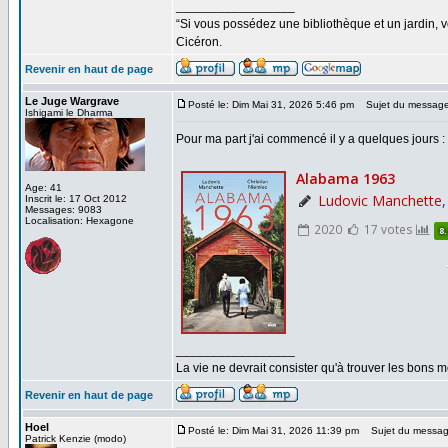
_________________
“Si vous possédez une bibliothèque et un jardin, vo
Cicéron.
Revenir en haut de page
Le Juge Wargrave
Posté le: Dim Mai 31, 2026 5:46 pm
Sujet du message
Ishigami le Dharma
Pour ma part j'ai commencé il y a quelques jours :
Age: 41
Inscrit le: 17 Oct 2012
Messages: 9083
Localisation: Hexagone
_________________
La vie ne devrait consister qu'à trouver les bons
Revenir en haut de page
Hoel
Posté le: Dim Mai 31, 2026 11:39 pm
Sujet du messag
Patrick Kenzie (modo)