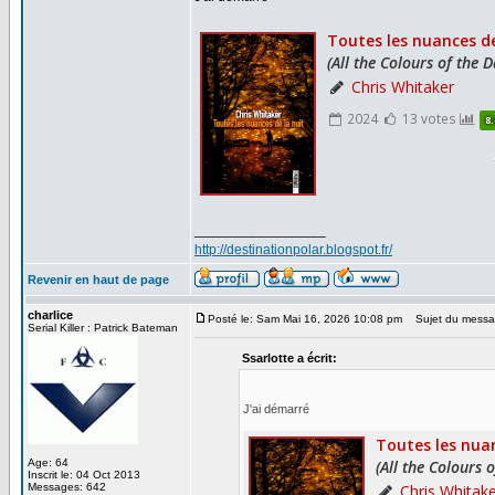
_________________
http://destinationpolar.blogspot.fr/
Revenir en haut de page
charlice
Posté le: Sam Mai 16, 2026 10:08 pm
Sujet du messa
Serial Killer : Patrick Bateman
Ssarlotte a écrit:
J'ai démarré
Age: 64
Inscrit le: 04 Oct 2013
Messages: 642