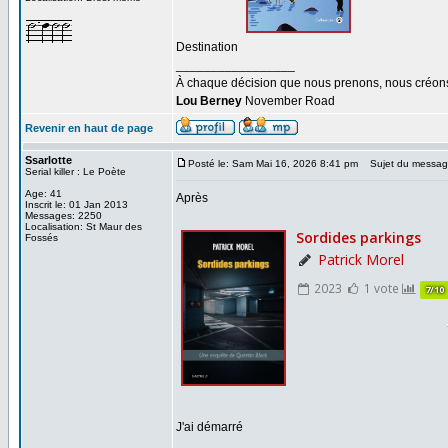
Destination
_________________
À chaque décision que nous prenons, nous créons u
Lou Berney
November Road
Revenir en haut de page
Ssarlotte
Posté le: Sam Mai 16, 2026 8:41 pm
Sujet du messag
Serial killer : Le Poète
Age: 41
Après
Inscrit le: 01 Jan 2013
Messages: 2250
Localisation: St Maur des
Fossés
J'ai démarré