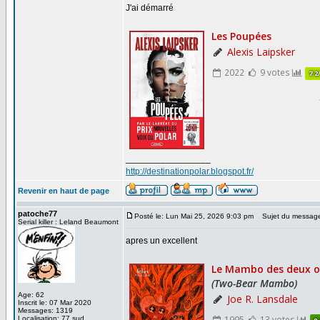
J'ai démarré
_________________
http://destinationpolar.blogspot.fr/
Revenir en haut de page
patoche77
Posté le: Lun Mai 25, 2026 9:03 pm
Sujet du messag
Serial killer : Leland Beaumont
apres un excellent
Age: 62
Inscrit le: 07 Mar 2020
Messages: 1319
Localisation: 77 sud