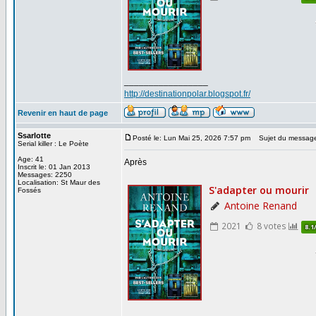
_________________
http://destinationpolar.blogspot.fr/
Revenir en haut de page
Ssarlotte
Posté le: Lun Mai 25, 2026 7:57 pm
Sujet du messag
Serial killer : Le Poète
Age: 41
Après
Inscrit le: 01 Jan 2013
Messages: 2250
Localisation: St Maur des
Fossés