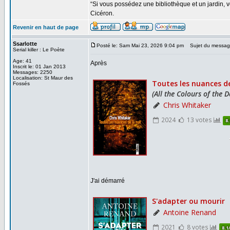
“Si vous possédez une bibliothèque et un jardin, vo
Cicéron.
Revenir en haut de page
Ssarlotte
Posté le: Sam Mai 23, 2026 9:04 pm
Sujet du messag
Serial killer : Le Poète
Age: 41
Après
Inscrit le: 01 Jan 2013
Messages: 2250
Localisation: St Maur des
Fossés
J'ai démarré