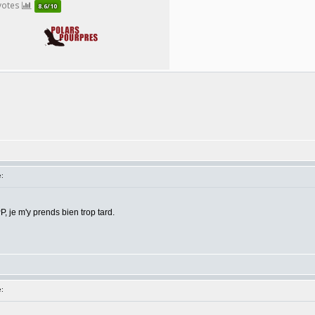
:
, je m'y prends bien trop tard.
: