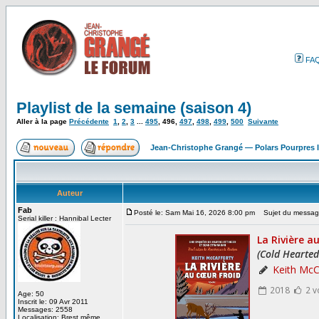
FA
Playlist de la semaine (saison 4)
Aller à la page
Précédente
1
,
2
,
3
...
495
,
496
,
497
,
498
,
499
,
500
Suivante
Jean-Christophe Grangé — Polars Pourpres
Auteur
Fab
Posté le: Sam Mai 16, 2026 8:00 pm
Sujet du messag
Serial killer : Hannibal Lecter
Age: 50
Inscrit le: 09 Avr 2011
Messages: 2558
Localisation: Brest même