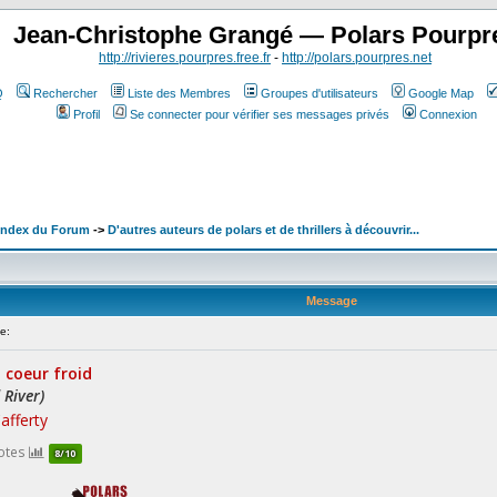
Jean-Christophe Grangé — Polars Pourpr
http://rivieres.pourpres.free.fr
-
http://polars.pourpres.net
Q
Rechercher
Liste des Membres
Groupes d'utilisateurs
Google Map
Profil
Se connecter pour vérifier ses messages privés
Connexion
 Index du Forum
->
D'autres auteurs de polars et de thrillers à découvrir...
Message
e: