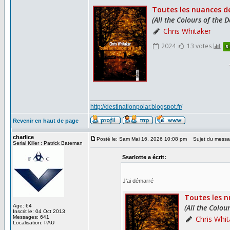
_________________
http://destinationpolar.blogspot.fr/
Revenir en haut de page
charlice
Posté le: Sam Mai 16, 2026 10:08 pm
Sujet du messa
Serial Killer : Patrick Bateman
Ssarlotte a écrit:
J'ai démarré
Age: 64
Inscrit le: 04 Oct 2013
Messages: 641
Localisation: PAU