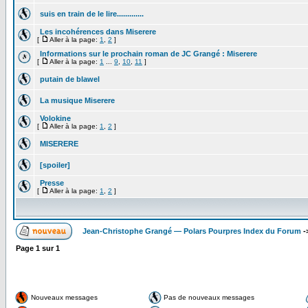
suis en train de le lire.............
Les incohérences dans Miserere
[
Aller à la page:
1
,
2
]
Informations sur le prochain roman de JC Grangé : Miserere
[
Aller à la page:
1
...
9
,
10
,
11
]
putain de blawel
La musique Miserere
Volokine
[
Aller à la page:
1
,
2
]
MISERERE
[spoiler]
Presse
[
Aller à la page:
1
,
2
]
Jean-Christophe Grangé — Polars Pourpres Index du Forum
-
Page
1
sur
1
Nouveaux messages
Pas de nouveaux messages