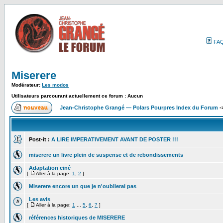
FA
Miserere
Modérateur:
Les modos
Utilisateurs parcourant actuellement ce forum : Aucun
Jean-Christophe Grangé — Polars Pourpres Index du Forum
-
Post-it :
A LIRE IMPERATIVEMENT AVANT DE POSTER !!!
miserere un livre plein de suspense et de rebondissements
Adaptation ciné
[
Aller à la page:
1
,
2
]
Miserere encore un que je n'oublierai pas
Les avis
[
Aller à la page:
1
...
5
,
6
,
7
]
références historiques de MISERERE