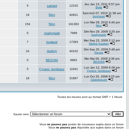
Jeu Jan 13, 2011 6:57 pm
5
satriani
12232
Bella
Sam Aoû 07, 2010 11:38 am
Nico
19
40921
Ironheart
Lun Mar 29, 2010 4:44 pm
Nico
154
161383
Nico
Dim Nov 29, 2009 3:20 am
0
readymade
7999
readymade
Mer Sep 23, 2009 2:12 pm
7
bugland
17383
Nariné Kasdan
Dim Sep 20, 2009 5:48 pm
Audrey
24
40102
Gayan
Mer Mai 06, 2009 3:36 pm
0
BEGHIN
6862
BEGHIN
Lun Jan 12, 2009 6:28 pm
5
Cyrano_bordeaux
11641
Cyrano_bordeaux
Lun Oct 20, 2008 8:15 am
Nico
18
31897
Clairobscure
Toutes les heures sont au format GMT + 1 Heure
Sauter vers:
Vous
ne pouvez pas
poster de nouveaux sujets dans ce forum
Vous
ne pouvez pas
répondre aux sujets dans ce forum