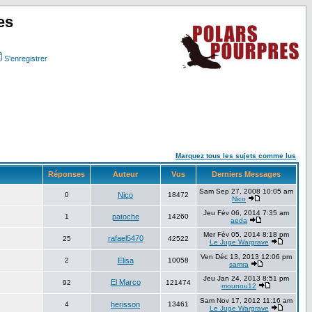
es
S'enregistrer
Marquez tous les sujets comme lus
Réponses
Auteur
Vus
Derniers Messages
Sam Sep 27, 2008 10:05 am
0
Nico
18472
Nico
Jeu Fév 06, 2014 7:35 am
1
patoche
14260
aeda
Mer Fév 05, 2014 8:18 pm
rafael5470
25
42522
Le Juge Wargrave
Ven Déc 13, 2013 12:06 pm
2
Elisa
10058
samra
Jeu Jan 24, 2013 8:51 pm
El Marco
92
121474
mounou12
Sam Nov 17, 2012 11:16 am
4
herisson
13461
Le Juge Wargrave