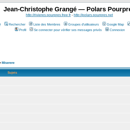
Jean-Christophe Grangé — Polars Pourpr
http://rivieres.pourpres.free.fr
-
http://polars.pourpres.net
Q
Rechercher
Liste des Membres
Groupes d'utilisateurs
Google Map
Profil
Se connecter pour vérifier ses messages privés
Connexion
>
Miserere
Sujets