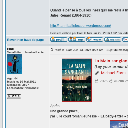
_________________
Quand je pense à tous les livres qu'il me reste à lir
Jules Renard (1864-1910)
http://hanniballelecteur.wordpress.com/
Dernière édition par Hoel le Mer Juil 29, 2026 1:52 pm; édit
Revenir en haut de page
Emil
Posté le: Sam Juin 13, 2026 8:25 am
Sujet du messa
Serial killer : Hannibal Lecter
Age: 44
Inscrit le: 16 Mai 2011
Messages: 2627
Localisation: Normandie
Après
une grande place,
j’ai lu le court roman jeunesse
« La baby-sitter »