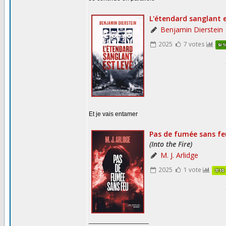
Et je vais entamer
_________________