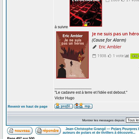
à suivre
_________________
"Le cadavre est à terre et l'idée est debout."
Victor Hugo
Revenir en haut de page
Montrer les messages depuis:
Jean-Christophe Grangé — Polars Pourpres
auteurs de polars et de thrillers à découvrir...
Page
497
sur
500