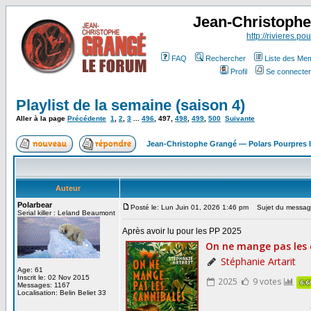
Jean-Christoph
http://rivieres.pou
FAQ
Rechercher
Liste des Me
Profil
Se connecter
Playlist de la semaine (saison 4)
Aller à la page
Précédente
1
,
2
,
3
...
496
,
497
,
498
,
499
,
500
Suivante
Jean-Christophe Grangé — Polars Pourpres
Auteur
Polarbear
Posté le: Lun Juin 01, 2026 1:46 pm
Sujet du messag
Serial killer : Leland Beaumont
Après avoir lu pour les PP 2025
Age: 61
Inscrit le: 02 Nov 2015
Messages: 1167
Localisation: Belin Beliet 33