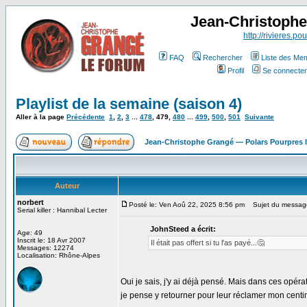
Jean-Christoph
http://rivieres.pou
FAQ
Rechercher
Liste des Me
Profil
Se connecter
Playlist de la semaine (saison 4)
Aller à la page
Précédente
1
,
2
,
3
...
478
,
479
,
480
...
499
,
500
,
501
Suivante
Jean-Christophe Grangé — Polars Pourpres
Auteur
norbert
Posté le: Ven Aoû 22, 2025 8:56 pm
Sujet du messag
Serial killer : Hannibal Lecter
JohnSteed a écrit:
Age: 49
Inscrit le: 18 Avr 2007
Il était pas offert si tu l'as payé...🤔
Messages: 12274
Localisation: Rhône-Alpes
Oui je sais, j'y ai déjà pensé. Mais dans ces opér
je pense y retourner pour leur réclamer mon cent