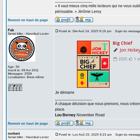
_________________
« Il vaut mieux cinq mille lecteurs qui ne vous o
périssable. » Jérôme Leroy
Revenir en haut de page
Fab
Posté le: Dim Aoû 24, 2025 8:16 pm
Sujet du messag
Serial killer : Hannibal Lecter
Age: 50
Inscrit le: 09 Avr 2011
Messages: 2558
Localisation: Brest même
Je démarre
_________________
À chaque décision que nous prenons, nous créons u
place.
Lou Berney
November Road
Revenir en haut de page
norbert
Posté le: Lun Aoû 25, 2025 6:23 am
Sujet du messag
Serial killer : Hannibal Lecter