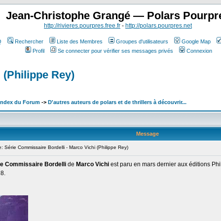
Jean-Christophe Grangé — Polars Pourpr
http://rivieres.pourpres.free.fr
-
http://polars.pourpres.net
Q
Rechercher
Liste des Membres
Groupes d'utilisateurs
Google Map
Profil
Se connecter pour vérifier ses messages privés
Connexion
 (Philippe Rey)
 Index du Forum
->
D'autres auteurs de polars et de thrillers à découvrir...
Message
Série Commissaire Bordelli - Marco Vichi (Philippe Rey)
e Commissaire Bordelli
de
Marco Vichi
est paru en mars dernier aux éditions Phi
18.