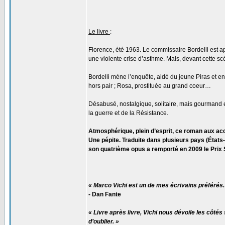
Le livre
:
Florence, été 1963. Le commissaire Bordelli est a
une violente crise d’asthme. Mais, devant cette scè
Bordelli mène l’enquête, aidé du jeune Piras et ent
hors pair ; Rosa, prostituée au grand coeur…
Désabusé, nostalgique, solitaire, mais gourmand e
la guerre et de la Résistance.
Atmosphérique, plein d’esprit, ce roman aux acce
Une pépite. Traduite dans plusieurs pays (États-
son quatrième opus a remporté en 2009 le Prix 
« Marco Vichi est un de mes écrivains préférés.
- Dan Fante
« Livre après livre, Vichi nous dévoile les côtés
d’oublier. »