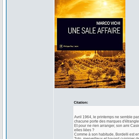
Citation:
Avril 1964, le printemps ne semble pas 
chacune porte des marques d'étranglem
Et pour ne rien arranger, son ami Casim
elles liées ?
Comme à son habitude, Bordelli est ent
Toto, merveilleux et bavard cuisinier d