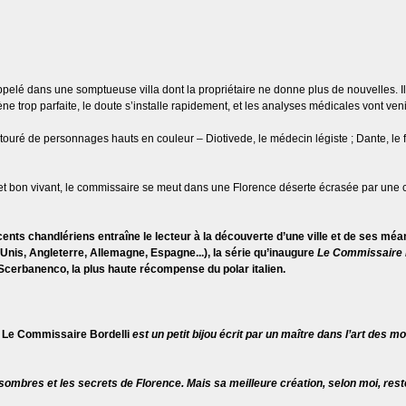
ppelé dans une somptueuse villa dont la propriétaire ne donne plus de nouvelles. 
ne trop parfaite, le doute s’installe rapidement, et les analyses médicales vont venir
ouré de personnages hauts en couleur – Diotivede, le médecin légiste ; Dante, le frèr
t bon vivant, le commissaire se meut dans une Florence déserte écrasée par une c
nts chandlériens entraîne le lecteur à la découverte d’une ville et de ses méan
Unis, Angleterre, Allemagne, Espagne...), la série qu’inaugure
Le Commissaire 
Scerbanenco, la plus haute récompense du polar italien.
Le Commissaire Bordelli
est un petit bijou écrit par un maître dans l’art des mo
 sombres et les secrets de Florence. Mais sa meilleure création, selon moi, reste