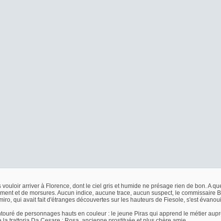
vouloir arriver à Florence, dont le ciel gris et humide ne présage rien de bon. A que
ent et de morsures. Aucun indice, aucune trace, aucun suspect, le commissaire Bor
iro, qui avait fait d'étranges découvertes sur les hauteurs de Fiesole, s'est évanoui 
ouré de personnages hauts en couleur : le jeune Piras qui apprend le métier auprès 
e la trattoria Da Cesare ; Rosa, ancienne prostituée et plus chère amie...