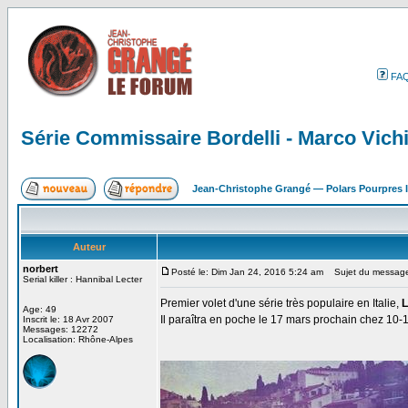
FA
Série Commissaire Bordelli - Marco Vichi
Jean-Christophe Grangé — Polars Pourpres
Auteur
norbert
Posté le: Dim Jan 24, 2016 5:24 am
Sujet du message: 
Serial killer : Hannibal Lecter
Premier volet d'une série très populaire en Italie,
L
Age: 49
Il paraîtra en poche le 17 mars prochain chez 10-
Inscrit le: 18 Avr 2007
Messages: 12272
Localisation: Rhône-Alpes