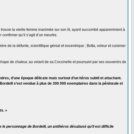
Il trouve la vieille femme inanimée sur son lit, ayant succombé apparemment à
 confirmer qu’il s’agit d’un meurtre.
e de la défunte, scientifique génial et excentrique ; Botta, voleur et cuisinier
hape de chaleur, au volant de sa Coccinelle et poursuivi par ses souvenirs de
dres, d’une époque délicate mais surtout d’un héros subtil et attachant.
Bordelli
s’est vendue à plus de 300 000 exemplaires dans la péninsule et
ts. »
 le personnage de Bordelli, un antihéros désabusé qu’il est difficile