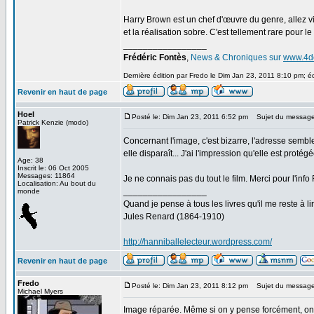
Harry Brown est un chef d'œuvre du genre, allez vit
et la réalisation sobre. C'est tellement rare pour le 
_________________
Frédéric Fontès
,
News & Chroniques sur
www.4d
Dernière édition par Fredo le Dim Jan 23, 2011 8:10 pm; éd
Revenir en haut de page
Hoel
Posté le: Dim Jan 23, 2011 6:52 pm
Sujet du message
Patrick Kenzie (modo)
Concernant l'image, c'est bizarre, l'adresse sembl
elle disparaît... J'ai l'impression qu'elle est protégé
Age: 38
Inscrit le: 06 Oct 2005
Messages: 11864
Je ne connais pas du tout le film. Merci pour l'info 
Localisation: Au bout du
_________________
monde
Quand je pense à tous les livres qu'il me reste à lir
Jules Renard (1864-1910)
http://hanniballelecteur.wordpress.com/
Revenir en haut de page
Fredo
Posté le: Dim Jan 23, 2011 8:12 pm
Sujet du message
Michael Myers
Image réparée. Même si on y pense forcément, on e