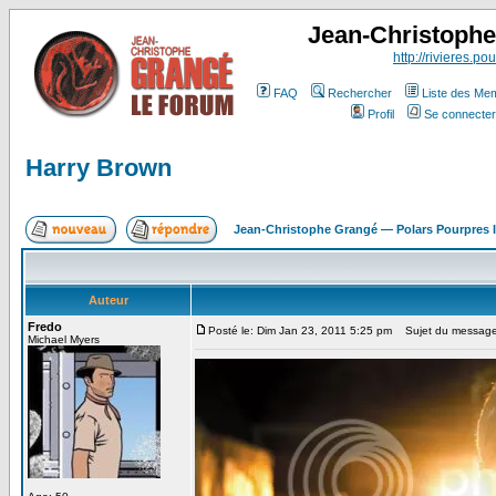
Jean-Christoph
http://rivieres.pou
FAQ
Rechercher
Liste des Me
Profil
Se connecter
Harry Brown
Jean-Christophe Grangé — Polars Pourpres
Auteur
Fredo
Posté le: Dim Jan 23, 2011 5:25 pm
Sujet du message:
Michael Myers