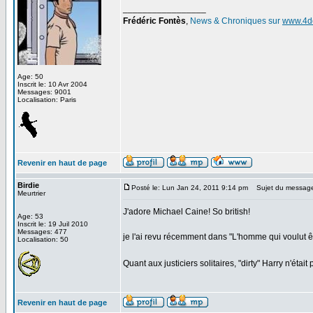
_________________
Frédéric Fontès
,
News & Chroniques sur
www.4d
Age: 50
Inscrit le: 10 Avr 2004
Messages: 9001
Localisation: Paris
Revenir en haut de page
Birdie
Posté le: Lun Jan 24, 2011 9:14 pm
Sujet du messag
Meurtrier
J'adore Michael Caine! So british!
Age: 53
Inscrit le: 19 Juil 2010
Messages: 477
je l'ai revu récemment dans "L'homme qui voulut êtr
Localisation: 50
Quant aux justiciers solitaires, "dirty" Harry n'étai
Revenir en haut de page