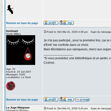
Revenir en haut de page
Ironheart
Posté le: Dim Mai 31, 2026 4:36 pm
Sujet du message
Annie Wilkes
Je n'ai pas participé,, pour la première fois, car 
d'Emil' me conforte dans ce choix.
Mais félicitations aux vainqueurs, merci aux organi
_________________
“Si vous possédez une bibliothèque et un jardin, vo
Cicéron.
Age: 52
Inscrit le: 25 Juil 2007
Messages: 5182
Localisation: Le Gard
Revenir en haut de page
Le Juge Wargrave
Posté le: Dim Mai 31, 2026 5:43 pm
Sujet du message
Ishigami le Dharma