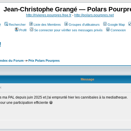
Jean-Christophe Grangé — Polars Pourpr
http://rivieres.pourpres.free.fr
-
http://polars.pourpres.net
Q
Rechercher
Liste des Membres
Groupes d'utilisateurs
Google Map
Profil
Se connecter pour vérifier ses messages privés
Connexion
!
 Index du Forum
->
Prix Polars Pourpres
Message
:
 dans ma PAL depuis juin 2025 et j'ai emprunté hier les cannibales à la mediatheque.
our une participation efficiente 😁