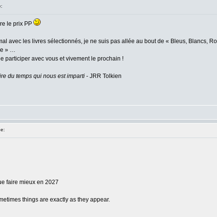
:
re le prix PP
al avec les livres sélectionnés, je ne suis pas allée au bout de « Bleus, Blancs, 
ne » …
e participer avec vous et vivement le prochain !
ire du temps qui nous est imparti
- JRR Tolkien
e:
ue faire mieux en 2027
etimes things are exactly as they appear.