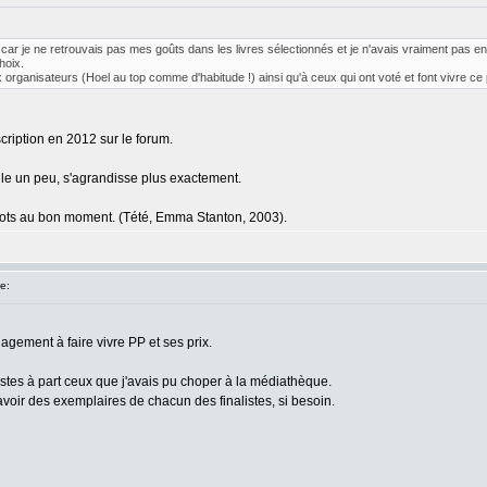
s, car je ne retrouvais pas mes goûts dans les livres sélectionnés et je n'avais vraiment pas en
hoix.
 organisateurs (Hoel au top comme d'habitude !) ainsi qu'à ceux qui ont voté et font vivre ce 
ription en 2012 sur le forum.
elle un peu, s'agrandisse plus exactement.
 mots au bon moment. (Tété, Emma Stanton, 2003).
e:
gement à faire vivre PP et ses prix.
listes à part ceux que j'avais pu choper à la médiathèque.
avoir des exemplaires de chacun des finalistes, si besoin.