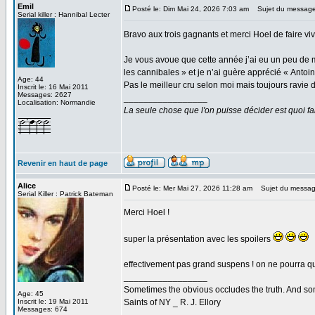
Emil
Posté le: Dim Mai 24, 2026 7:03 am
Sujet du message
Serial killer : Hannibal Lecter
Bravo aux trois gagnants et merci Hoel de faire viv
Je vous avoue que cette année j’ai eu un peu de m
les cannibales » et je n’ai guère apprécié « Antoi
Age: 44
Pas le meilleur cru selon moi mais toujours ravie d
Inscrit le: 16 Mai 2011
Messages: 2627
_________________
Localisation: Normandie
La seule chose que l'on puisse décider est quoi fa
Revenir en haut de page
Alice
Posté le: Mer Mai 27, 2026 11:28 am
Sujet du messag
Serial Killer : Patrick Bateman
Merci Hoel !
super la présentation avec les spoilers
effectivement pas grand suspens ! on ne pourra q
_________________
Sometimes the obvious occludes the truth. And som
Age: 45
Inscrit le: 19 Mai 2011
Saints of NY _ R. J. Ellory
Messages: 674