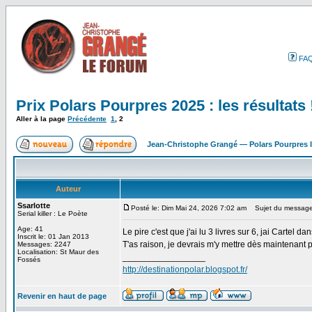
FA
Prix Polars Pourpres 2025 : les résultats 
Aller à la page
Précédente
1
,
2
Jean-Christophe Grangé — Polars Pourpres
Auteur
Ssarlotte
Posté le: Dim Mai 24, 2026 7:02 am
Sujet du message
Serial killer : Le Poète
Age: 41
Le pire c'est que j'ai lu 3 livres sur 6, jai Cartel
Inscrit le: 01 Jan 2013
T'as raison, je devrais m'y mettre dès maintenant p
Messages: 2247
Localisation: St Maur des
_________________
Fossés
http://destinationpolar.blogspot.fr/
Revenir en haut de page