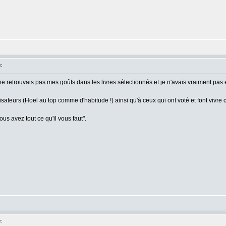
:
je ne retrouvais pas mes goûts dans les livres sélectionnés et je n'avais vraiment pa
sateurs (Hoel au top comme d'habitude !) ainsi qu'à ceux qui ont voté et font vivre c
us avez tout ce qu'il vous faut".
: