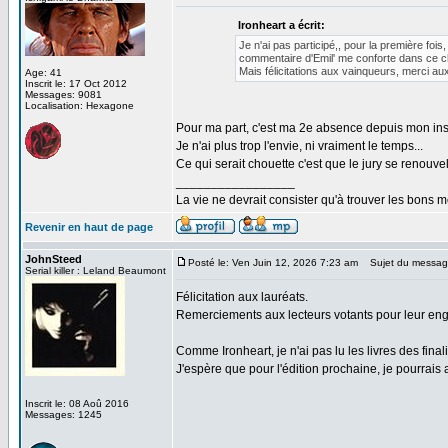
Ironheart a écrit:
Je n'ai pas participé,, pour la première foi
commentaire d'Emil' me conforte dans ce c
Mais félicitations aux vainqueurs, merci aux
Age: 41
Inscrit le: 17 Oct 2012
Messages: 9081
Localisation: Hexagone
Pour ma part, c'est ma 2e absence depuis mon insc
Je n'ai plus trop l'envie, ni vraiment le temps...
Ce qui serait chouette c'est que le jury se renouv
_________________
La vie ne devrait consister qu'à trouver les bons
Revenir en haut de page
JohnSteed
Posté le: Ven Juin 12, 2026 7:23 am
Sujet du messag
Serial killer : Leland Beaumont
Félicitation aux lauréats.
Remerciements aux lecteurs votants pour leur enga
Comme Ironheart, je n'ai pas lu les livres des fina
J'espère que pour l'édition prochaine, je pourrais 
Inscrit le: 08 Aoû 2016
Messages: 1245