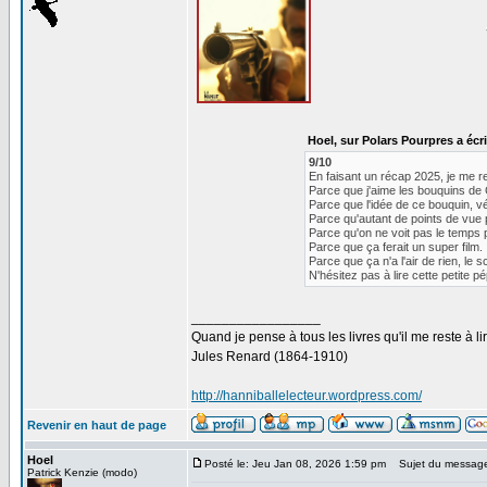
Hoel, sur Polars Pourpres a écri
9/10
En faisant un récap 2025, je me r
Parce que j'aime les bouquins de 
Parce que l'idée de ce bouquin, vé
Parce qu'autant de points de vue p
Parce qu'on ne voit pas le temps pa
Parce que ça ferait un super film.
Parce que ça n'a l'air de rien, le s
N'hésitez pas à lire cette petite p
_________________
Quand je pense à tous les livres qu'il me reste à lir
Jules Renard (1864-1910)
http://hanniballelecteur.wordpress.com/
Revenir en haut de page
Hoel
Posté le: Jeu Jan 08, 2026 1:59 pm
Sujet du messag
Patrick Kenzie (modo)