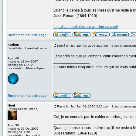
_________________
Quand je pense à tous les livres qu'il me reste à lir
Jules Renard (1864-1910)
http://hanniballelecteur.wordpress.com/
Revenir en haut de page
norbert
Posté le: Jeu Jan 08, 2026 3:17 pm
Sujet du messag
Serial killer : Hannibal Lecter
Et d'après ce que j'ai compris, cette collection c
Age: 49
_________________
Inscrit le: 18 Avr 2007
Messages: 12272
« Il vaut mieux cinq mille lecteurs qui ne vous o
Localisation: Rhône-Alpes
Revenir en haut de page
Hoel
Posté le: Jeu Jan 08, 2026 3:26 pm
Sujet du messag
Patrick Kenzie (modo)
Oui, je ne connais pas le cahier des charges exact
_________________
Age: 38
Quand je pense à tous les livres qu'il me reste à lir
Inscrit le: 06 Oct 2005
Messages: 11863
Jules Renard (1864-1910)
Localisation: Au bout du