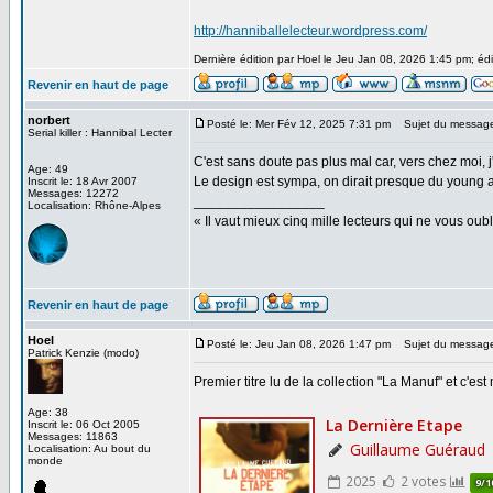
http://hanniballelecteur.wordpress.com/
Dernière édition par Hoel le Jeu Jan 08, 2026 1:45 pm; édi
Revenir en haut de page
norbert
Posté le: Mer Fév 12, 2025 7:31 pm
Sujet du messag
Serial killer : Hannibal Lecter
C'est sans doute pas plus mal car, vers chez moi, j
Age: 49
Le design est sympa, on dirait presque du young adu
Inscrit le: 18 Avr 2007
Messages: 12272
_________________
Localisation: Rhône-Alpes
« Il vaut mieux cinq mille lecteurs qui ne vous o
Revenir en haut de page
Hoel
Posté le: Jeu Jan 08, 2026 1:47 pm
Sujet du messag
Patrick Kenzie (modo)
Premier titre lu de la collection "La Manuf" et c'
Age: 38
Inscrit le: 06 Oct 2005
Messages: 11863
Localisation: Au bout du
monde