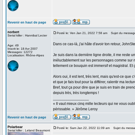
Revenir en haut de page
norbert
Posté le: Ven Jan 21, 2022 7:58 am
Sujet du messag
Serial killer : Hannibal Lecter
Dans ce cas-là, j'ai hâte d'avoir ton retour, JohnSt
Age: 49
Inscrit le: 18 Avr 2007
Messages: 12272
Je suis dans la dernière ligne droite, il me reste
Localisation: Rhône-Alpes
inéluctablement sur les personnages comme sur moi.
tellement ce bouquin est immersif et magistral. Et 
Alors oui, il est lent, très lent, mais qu'est-ce que
et que je fais tout pour la différer, ralentir ma lect
Bref, tout ça pour dire que je suis en train de p
depuis très, très longtemps !
_________________
« Il vaut mieux cinq mille lecteurs qui ne vous o
périssable. » Jérôme Leroy
Revenir en haut de page
Polarbear
Posté le: Sam Jan 22, 2022 11:09 am
Sujet du messa
Serial killer : Leland Beaumont