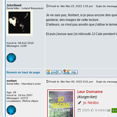
JohnSteed
Posté le: Mer Mar 23, 2022 1:53 pm
Sujet du messag
Serial killer : Leland Beaumont
Je ne sais pas, Norbert, si je peux encore dire que
garderai, des images de cette lecture.
D'ailleurs, ce n'est pas anodin que j'utilise le ter
Et puis j'avoue que j'ai réécouté JJ Cale pendant la
Inscrit le: 08 Aoû 2016
Messages: 1246
Revenir en haut de page
norbert
Posté le: Mer Nov 09, 2022 8:01 pm
Sujet du messag
Serial killer : Hannibal Lecter
Age: 49
Inscrit le: 18 Avr 2007
Messages: 12272
Localisation: Rhône-Alpes