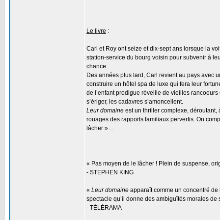
Le livre
:
Carl et Roy ont seize et dix-sept ans lorsque la 
station-service du bourg voisin pour subvenir à leu
chance.
Des années plus tard, Carl revient au pays avec u
construire un hôtel spa de luxe qui fera leur fortu
de l’enfant prodigue réveille de vieilles rancoeurs
s’ériger, les cadavres s’amoncellent.
Leur domaine
est un thriller complexe, déroutant
rouages des rapports familiaux pervertis. On compr
lâcher »…
« Pas moyen de le lâcher ! Plein de suspense, orig
- STEPHEN KING
«
Leur domaine
apparaît comme un concentré de l’a
spectacle qu’il donne des ambiguïtés morales de se
- TÉLÉRAMA