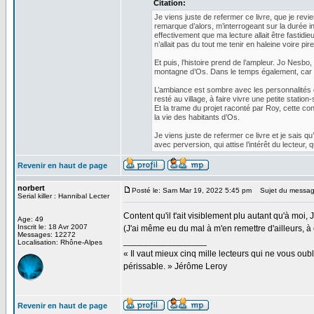
Citation:
Je viens juste de refermer ce livre, que je re
remarque d’alors, m’interrogeant sur la durée i
effectivement que ma lecture allait être fastidieu
n’allait pas du tout me tenir en haleine voire pir
Et puis, l’histoire prend de l’ampleur. Jo Nesbo,
montagne d’Os. Dans le temps également, car de
L’ambiance est sombre avec les personnalités de
resté au village, à faire vivre une petite statio
Et la trame du projet raconté par Roy, cette co
la vie des habitants d’Os.
Je viens juste de refermer ce livre et je sais q
avec perversion, qui attise l’intérêt du lecteur
Revenir en haut de page
norbert
Posté le: Sam Mar 19, 2022 5:45 pm
Sujet du messag
Serial killer : Hannibal Lecter
Content qu'il t'ait visiblement plu autant qu'à moi, 
Age: 49
Inscrit le: 18 Avr 2007
(J'ai même eu du mal à m'en remettre d'ailleurs, à
Messages: 12272
_________________
Localisation: Rhône-Alpes
« Il vaut mieux cinq mille lecteurs qui ne vous o
périssable. » Jérôme Leroy
Revenir en haut de page