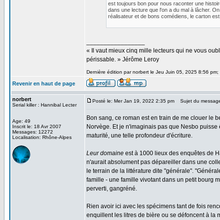
est toujours bon pour nous raconter une histoir
dans une lecture que l'on a du mal à lâcher. On
réalisateur et de bons comédiens, le carton es
_________________
« Il vaut mieux cinq mille lecteurs qui ne vous o
périssable. » Jérôme Leroy
Dernière édition par norbert le Jeu Juin 05, 2025 8:56 pm; 
Revenir en haut de page
norbert
Posté le: Mer Jan 19, 2022 2:35 pm
Sujet du messag
Serial killer : Hannibal Lecter
Bon sang, ce roman est en train de me clouer le bec
Age: 49
Norvège. Et je n'imaginais pas que Nesbo puisse êtr
Inscrit le: 18 Avr 2007
Messages: 12272
maturité, une telle profondeur d'écriture.
Localisation: Rhône-Alpes
Leur domaine
est à 1000 lieux des enquêtes de Harry
n'aurait absolument pas dépareiller dans une colle
le terrain de la littérature dite "générale". "Génér
famille - une famille vivotant dans un petit bourg 
perverti, gangréné.
Rien avoir ici avec les spécimens tant de fois renc
enquillent les litres de bière ou se défoncent à la 