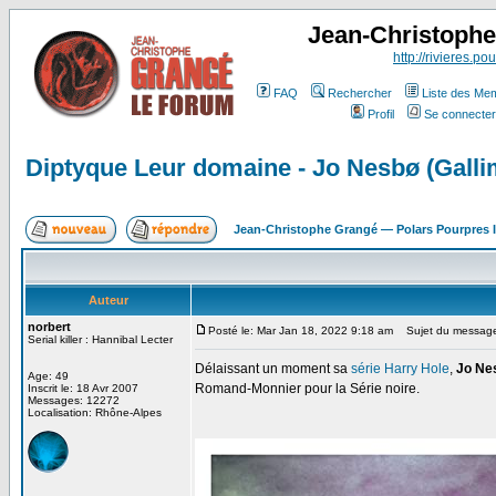
Jean-Christoph
http://rivieres.pou
FAQ
Rechercher
Liste des Me
Profil
Se connecter
Diptyque Leur domaine - Jo Nesbø (Galli
Jean-Christophe Grangé — Polars Pourpres
Auteur
norbert
Posté le: Mar Jan 18, 2022 9:18 am
Sujet du message:
Serial killer : Hannibal Lecter
Délaissant un moment sa
série Harry Hole
,
Jo Ne
Age: 49
Romand-Monnier pour la Série noire.
Inscrit le: 18 Avr 2007
Messages: 12272
Localisation: Rhône-Alpes