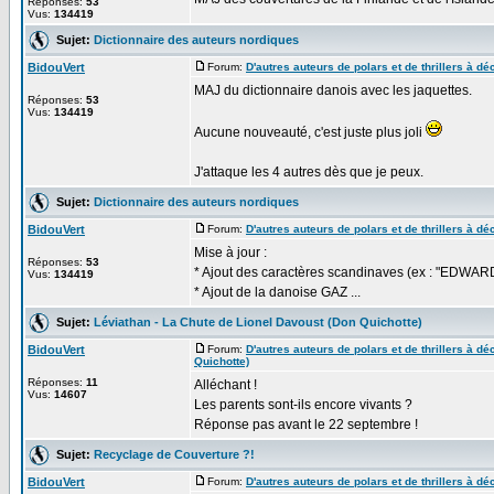
Réponses:
53
Vus:
134419
Sujet:
Dictionnaire des auteurs nordiques
BidouVert
Forum:
D'autres auteurs de polars et de thrillers à déc
MAJ du dictionnaire danois avec les jaquettes.
Réponses:
53
Vus:
134419
Aucune nouveauté, c'est juste plus joli
J'attaque les 4 autres dès que je peux.
Sujet:
Dictionnaire des auteurs nordiques
BidouVert
Forum:
D'autres auteurs de polars et de thrillers à déc
Mise à jour :
Réponses:
53
* Ajout des caractères scandinaves (ex : "EDW
Vus:
134419
* Ajout de la danoise GAZ ...
Sujet:
Léviathan - La Chute de Lionel Davoust (Don Quichotte)
BidouVert
Forum:
D'autres auteurs de polars et de thrillers à déc
Quichotte)
Réponses:
11
Alléchant !
Vus:
14607
Les parents sont-ils encore vivants ?
Réponse pas avant le 22 septembre !
Sujet:
Recyclage de Couverture ?!
BidouVert
Forum:
D'autres auteurs de polars et de thrillers à déc