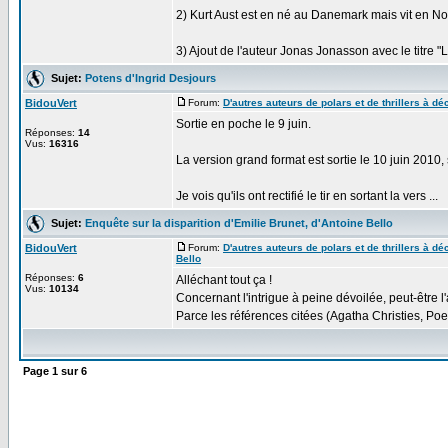
2) Kurt Aust est en né au Danemark mais vit en No
3) Ajout de l'auteur Jonas Jonasson avec le titre "Le
Sujet:
Potens d'Ingrid Desjours
BidouVert
Forum:
D'autres auteurs de polars et de thrillers à déc
Sortie en poche le 9 juin.
Réponses:
14
Vus:
16316
La version grand format est sortie le 10 juin 2010,
Je vois qu'ils ont rectifié le tir en sortant la vers ...
Sujet:
Enquête sur la disparition d'Emilie Brunet, d'Antoine Bello
BidouVert
Forum:
D'autres auteurs de polars et de thrillers à déc
Bello
Réponses:
6
Alléchant tout ça !
Vus:
10134
Concernant l'intrigue à peine dévoilée, peut-être l'
Parce les références citées (Agatha Christies, Poe .
Page
1
sur
6