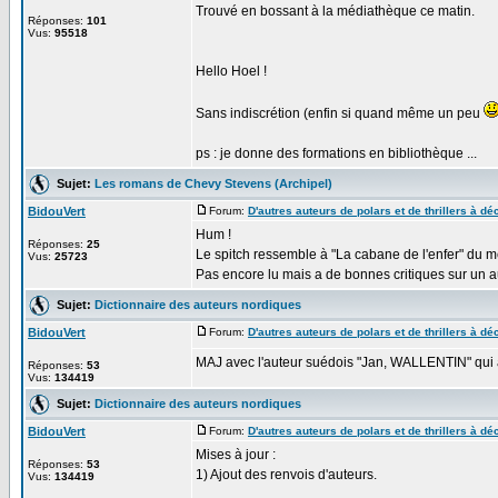
Trouvé en bossant à la médiathèque ce matin.
Réponses:
101
Vus:
95518
Hello Hoel !
Sans indiscrétion (enfin si quand même un peu
ps : je donne des formations en bibliothèque ...
Sujet:
Les romans de Chevy Stevens (Archipel)
BidouVert
Forum:
D'autres auteurs de polars et de thrillers à déc
Hum !
Réponses:
25
Le spitch ressemble à "La cabane de l'enfer" du 
Vus:
25723
Pas encore lu mais a de bonnes critiques sur un a
Sujet:
Dictionnaire des auteurs nordiques
BidouVert
Forum:
D'autres auteurs de polars et de thrillers à déc
MAJ avec l'auteur suédois "Jan, WALLENTIN" qui ar
Réponses:
53
Vus:
134419
Sujet:
Dictionnaire des auteurs nordiques
BidouVert
Forum:
D'autres auteurs de polars et de thrillers à déc
Mises à jour :
Réponses:
53
1) Ajout des renvois d'auteurs.
Vus:
134419