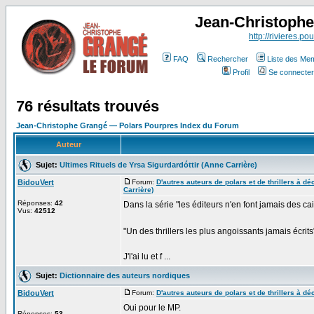
Jean-Christoph
http://rivieres.pou
FAQ
Rechercher
Liste des Me
Profil
Se connecter
76 résultats trouvés
Jean-Christophe Grangé — Polars Pourpres Index du Forum
Auteur
Sujet:
Ultimes Rituels de Yrsa Sigurdardóttir (Anne Carrière)
BidouVert
Forum:
D'autres auteurs de polars et de thrillers à déc
Carrière)
Réponses:
42
Dans la série "les éditeurs n'en font jamais des c
Vus:
42512
"Un des thrillers les plus angoissants jamais écrits
J'l'ai lu et f ...
Sujet:
Dictionnaire des auteurs nordiques
BidouVert
Forum:
D'autres auteurs de polars et de thrillers à déc
Oui pour le MP.
Réponses:
53