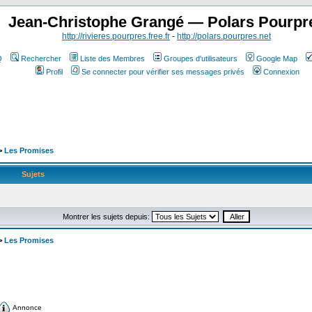
Jean-Christophe Grangé — Polars Pourpr
http://rivieres.pourpres.free.fr
-
http://polars.pourpres.net
Q
Rechercher
Liste des Membres
Groupes d'utilisateurs
Google Map
Profil
Se connecter pour vérifier ses messages privés
Connexion
>
Les Promises
Sujets
Montrer les sujets depuis:
>
Les Promises
Annonce