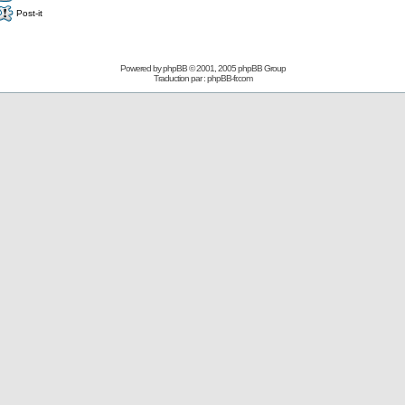
Post-it
Powered by
phpBB
© 2001, 2005 phpBB Group
Traduction par :
phpBB-fr.com