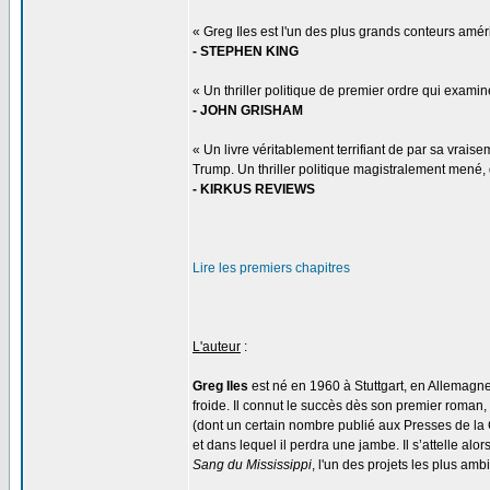
« Greg Iles est l'un des plus grands conteurs amér
- STEPHEN KING
« Un thriller politique de premier ordre qui exami
- JOHN GRISHAM
« Un livre véritablement terrifiant de par sa vraise
Trump. Un thriller politique magistralement mené, 
- KIRKUS REVIEWS
Lire les premiers chapitres
L'auteur
:
Greg Iles
est né en 1960 à Stuttgart, en Allemagne,
froide. Il connut le succès dès son premier roman, 
(dont un certain nombre publié aux Presses de la C
et dans lequel il perdra une jambe. Il s’attelle a
Sang du Mississippi
, l'un des projets les plus am