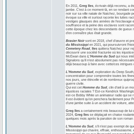
En 2011,
Greg Iles
, écrivain déjà reconnu, a é
jambe. C’est à ce moment-là, en se rendant comp
noir sur sa ville natale de Natchez, bourgade p
évoque sa ville et surtout raconte les luttes r
vestiges glauques des années de l’esclavage et d
souffrance et la peine des esclaves sont racon
cette époque chez les descendants de gueux r
d’en connaître plus était grande.
Brasier Noir
sorti en 2018, chef d’œuvre et prem
du Mississippi
en 2021, qui poursuivront l’his
Cemetery Road
,
Iles
quittera Natchez pour rejo
découvrir une société fracturée où les injustice
McEwan dans
L'Homme du Sud
qui nous inté
Signalons qu’il n’est absolument pas nécessair
déjà beaucoup à faire avec cette/ces intrigues
L'Homme du Sud
, exploration du Deep Sout
concentration pour comprendre toutes les fines
nos jours, une étincelle et de nombreux quiproq
guerre civile.
Qui est cet
Homme du Sud
, clin d’œil à un 
injustices raciales ? Est-ce Kendrick Washington
est-ce Bobby White un animateur radio qui se rê
Il est évident qu’on penchera facilement pour P
d’une jambe suite à un accident de voiture, at
Greg Iles
a certainement mis beaucoup de lui da
2024,
Greg Iles
se déplaçait en chaise roulante
quelques mois après la parution de son roman
L'Homme du Sud
, s’il n’est pas exempt de 
Mississippi qui chavire, effraie, enthousiasme