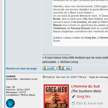
instantané de ce que l’humanité peut produire d
Attention, avec ses monstrueuses 1300 pages, l
nécessite une lecture régulière et particulière
ouvertes de « Black Lives Matter ».
On est dans la grande littérature noire ; le Dee
Burke
, plus la série avec Billy Bob Holland, av
pensera aussi à
Un homme, un vrai
de
Tom 
Warren
tout comme on appréciera les petites 
Châtiment
de
Percival Everett
dont on a préfé
depuis longtemps connaîtront des moments de g
Sublime cadeau d’adieu de
Greg Iles
,
L'Homm
South.
_________________
« Il vaut mieux cinq mille lecteurs qui ne vous o
périssable. » Jérôme Leroy
Revenir en haut de page
norbert
Posté le: Ven Juin 12, 2026 7:58 pm
Sujet du messag
Serial killer : Hannibal Lecter
Age: 49
Inscrit le: 18 Avr 2007
Messages: 12272
Localisation: Rhône-Alpes