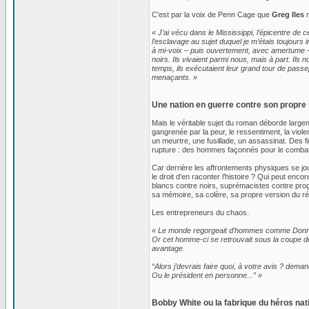
C'est par la voix de Penn Cage que
Greg Iles
r
« J’ai vécu dans le Mississippi, l’épicentre de
l’esclavage au sujet duquel je m’étais toujours
à mi-voix – puis ouvertement, avec amertume – é
noirs. Ils vivaient parmi nous, mais à part. Ils
temps, ils exécutaient leur grand tour de passepa
menaçants. »
Une nation en guerre contre son propre 
Mais le véritable sujet du roman déborde largem
gangrenée par la peur, le ressentiment, la vi
un meurtre, une fusillade, un assassinat. Des f
rupture : des hommes façonnés pour le combat, 
Car derrière les affrontements physiques se joue
le droit d’en raconter l’histoire ? Qui peut enc
blancs contre noirs, suprémacistes contre prog
sa mémoire, sa colère, sa propre version du ré
Les entrepreneurs du chaos.
« Le monde regorgeait d’hommes comme Donny, pr
Or cet homme-ci se retrouvait sous la coupe d
avantage.
“Alors j’devrais faire quoi, à votre avis ? de
Ou le président en personne...” »
Bobby White ou la fabrique du héros nat