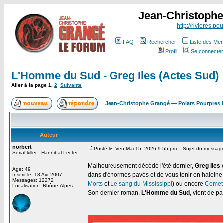
Jean-Christoph
http://rivieres.pou
FAQ
Rechercher
Liste des Me
Profil
Se connecter
L'Homme du Sud - Greg Iles (Actes Sud)
Aller à la page
1
,
2
Suivante
Jean-Christophe Grangé — Polars Pourpres
Auteur
norbert
Posté le: Ven Mai 15, 2026 9:55 pm
Sujet du message:
Serial killer : Hannibal Lecter
Malheureusement décédé l'été dernier,
Greg Iles
é
Age: 49
dans d'énormes pavés et de vous tenir en haleine 
Inscrit le: 18 Avr 2007
Messages: 12272
Morts
et
Le sang du Mississippi
) ou encore
Cemet
Localisation: Rhône-Alpes
Son dernier roman,
L'Homme du Sud
, vient de p