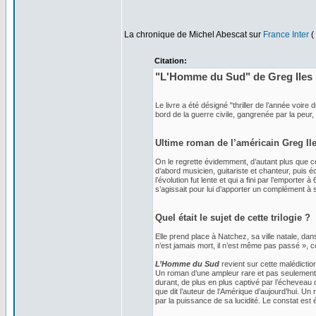
La chronique de Michel Abescat sur
France Inter
(
Citation:
"L'Homme du Sud" de Greg Iles :
Le livre a été désigné "thriller de l’année voire 
bord de la guerre civile, gangrenée par la peur, 
Ultime roman de l’américain Greg Ile
On le regrette évidemment, d’autant plus que c
d’abord musicien, guitariste et chanteur, puis 
l’évolution fut lente et qui a fini par l’emporter
s’agissait pour lui d’apporter un complément à s
Quel était le sujet de cette trilogie ?
Elle prend place à Natchez, sa ville natale, dan
n’est jamais mort, il n’est même pas passé », 
L’Homme du Sud
revient sur cette malédiction
Un roman d’une ampleur rare et pas seulement 
durant, de plus en plus captivé par l’écheveau 
que dit l’auteur de l’Amérique d’aujourd’hui. U
par la puissance de sa lucidité. Le constat es