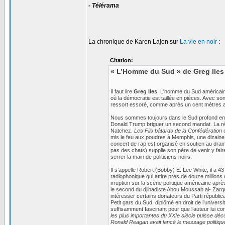
- Télérama
La chronique de Karen Lajon sur
La vie en noir
:
Citation:
« L’Homme du Sud » de Greg Iles
Il faut lire
Greg Iles
. L'homme du Sud américain 
où la démocratie est taillée en pièces. Avec so
ressort essoré, comme après un cent mètres ava
Nous sommes toujours dans le Sud profond entre 
Donald Trump briguer un second mandat. La rég
Natchez.
Les Fils bâtards de la Confédération
o
mis le feu aux poudres à Memphis, une dizaine 
concert de rap est organisé en soutien au dram
pas des chats) supplie son père de venir y fai
serrer la main de politiciens noirs.
Il s’appelle Robert (Bobby) E. Lee White, il a
radiophonique qui attire près de douze millions 
irruption sur la scène politique américaine aprè
le second du djihadiste Abou Moussab al- Zarqu
intéresser certains donateurs du Parti républica
Petit gars du Sud, diplômé en droit de l’univer
suffisamment fascinant pour que l’auteur lui c
les plus importantes du XXIe siècle puisse décol
Ronald Reagan avait lancé le message politique 