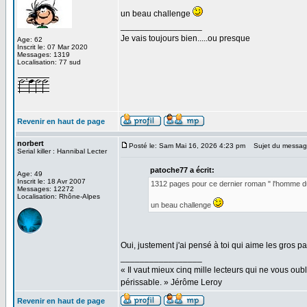
un beau challenge
_________________
Je vais toujours bien.....ou presque
Age: 62
Inscrit le: 07 Mar 2020
Messages: 1319
Localisation: 77 sud
Revenir en haut de page
norbert
Posté le: Sam Mai 16, 2026 4:23 pm
Sujet du messag
Serial killer : Hannibal Lecter
patoche77 a écrit:
Age: 49
Inscrit le: 18 Avr 2007
1312 pages pour ce dernier roman " l'homme du
Messages: 12272
Localisation: Rhône-Alpes
un beau challenge
Oui, justement j'ai pensé à toi qui aime les gros p
_________________
« Il vaut mieux cinq mille lecteurs qui ne vous o
périssable. » Jérôme Leroy
Revenir en haut de page