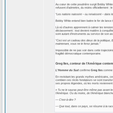
Au cœur de cette poudrière surgit Bobby White. 
refusent d’admettre, du moins officiellement : 
“Les nations naissent – ou renaissent – dans le 
Bobby White entend bien battre le fer de lance t
Là où d’autres apprennent à calmer les tensions
déclassement : tout devient matière à conquête.
sont autant d'instruments au service de son asc
“Ceci est un cadeau des dieux de la politique, 
maintenant, vous ne le ferez jamais.”
Impossible de ne pas voir dans cette trajectoi
fragilité démocratique contemporaine.
Greg Iles, conteur de l’Amérique conte
L'Homme du Sud
confirme
Greg Iles
comme l’
En revisitant les grands mythes américains, ceux
combien ces récits fondateurs se sont transfor
ses propres légendes, où les morts reviennent h
« Tu ne le sauras peut-être même pas avant les 
l’Amérique. Ou du moins, de l’Amérique blanch
— C’est-à-dire ?
— Que tout, dans ce pays, se résume à la race