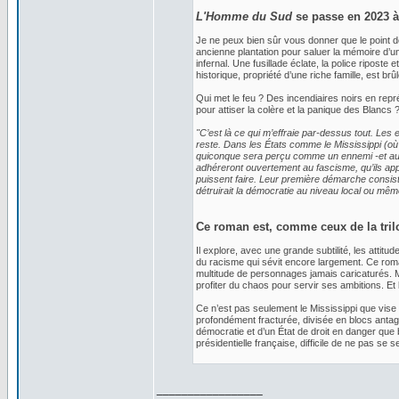
L'Homme du Sud
se passe en 2023 à 
Je ne peux bien sûr vous donner que le point d
ancienne plantation pour saluer la mémoire d’u
infernal. Une fusillade éclate, la police ripost
historique, propriété d’une riche famille, est brû
Qui met le feu ? Des incendiaires noirs en repr
pour attiser la colère et la panique des Blanc
"C’est là ce qui m’effraie par-dessus tout. Les e
reste. Dans les États comme le Mississippi (où l’
quiconque sera perçu comme un ennemi -et au di
adhéreront ouvertement au fascisme, qu’ils appell
puissent faire. Leur première démarche consister
détruirait la démocratie au niveau local ou même
Ce roman est, comme ceux de la trilo
Il explore, avec une grande subtilité, les attit
du racisme qui sévit encore largement. Ce roma
multitude de personnages jamais caricaturés. Me
profiter du chaos pour servir ses ambitions. Et 
Ce n’est pas seulement le Mississippi que vise
profondément fracturée, divisée en blocs antag
démocratie et d’un État de droit en danger qu
présidentielle française, difficile de ne pas se 
_________________