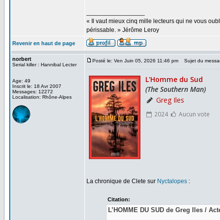
_________________
« Il vaut mieux cinq mille lecteurs qui ne vous o
périssable. » Jérôme Leroy
Revenir en haut de page
norbert
Posté le: Ven Juin 05, 2026 11:46 pm
Sujet du messa
Serial killer : Hannibal Lecter
Age: 49
Inscrit le: 18 Avr 2007
Messages: 12272
Localisation: Rhône-Alpes
La chronique de Clete sur
Nyctalopes
:
Citation:
L’HOMME DU SUD de Greg Iles / Acte