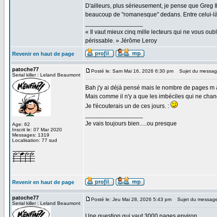
D'ailleurs, plus sérieusement, je pense que Greg Ile
beaucoup de "romanesque" dedans. Entre celui-l
_________________
« Il vaut mieux cinq mille lecteurs qui ne vous o
périssable. » Jérôme Leroy
Revenir en haut de page
patoche77
Posté le: Sam Mai 16, 2026 6:30 pm
Sujet du messag
Serial killer : Leland Beaumont
Bah j'y ai déjà pensé mais le nombre de pages m à
Mais comme il n'y a que les imbéciles qui ne chan
Je t'écouterais un de ces jours. :
_________________
Je vais toujours bien.....ou presque
Age: 62
Inscrit le: 07 Mar 2020
Messages: 1319
Localisation: 77 sud
Revenir en haut de page
patoche77
Posté le: Jeu Mai 28, 2026 5:43 pm
Sujet du message
Serial killer : Leland Beaumont
Une question qui vaut 3000 pages environ .