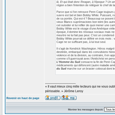
là. Et qui était donc Reagan, à l’époque ? Un 
région a bien l’intention de reléguer le chef de
Parce que si l’on retrouve Penn Cage toujours p
suivre est bel et bien Bobby White. Puissant, ro
de sa portée. Qui est-il ? Beaucoup se posent 
vieux Blancs suprémacistes bon teint (les autre
cet outsider et lui refiler de quoi mener une 
Bobby White est le visage d’une Amérique virile
époque, il domine les réseaux sociaux mais ne 
meurtre ne lui fait pas peur. C’est un condensé
Bobby White pourrait se définir en trois mots : v
Cage ne se suffisant pas, à lui tout seul.
Il s’agit de Kendrick Washington. Héros malgré 
destinée, embarqué dans les convulsions histori
violence et de la division, au contraire, il en
comme s’il guerroyait avec l’Antéchrist en per
L'Homme du Sud
consacre la fin de Penn Cag
médicaments qui défoncent (autre maladie amé
du Sud
marche sur un brasier colossal dont l
_________________
« Il vaut mieux cinq mille lecteurs qui ne vous o
périssable. » Jérôme Leroy
Revenir en haut de page
Montrer les messages depuis: