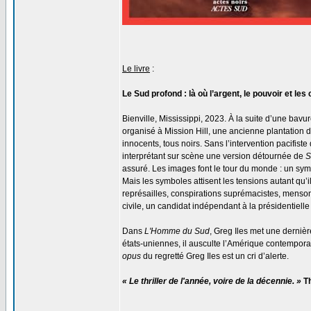
Le livre
:
Le Sud profond : là où l’argent, le pouvoir et
Bienville, Mississippi, 2023. À la suite d’une bavu
organisé à Mission Hill, une ancienne plantation d
innocents, tous noirs. Sans l’intervention pacifis
interprétant sur scène une version détournée de
S
assuré. Les images font le tour du monde : un sym
Mais les symboles attisent les tensions autant qu’il
représailles, conspirations suprémacistes, mensong
civile, un candidat indépendant à la présidentielle
Dans
L'Homme du Sud
, Greg Iles met une derni
états-uniennes, il ausculte l’Amérique contemporai
opus
du regretté Greg Iles est un cri d’alerte.
« Le thriller de l'année, voire de la décennie. »
Th