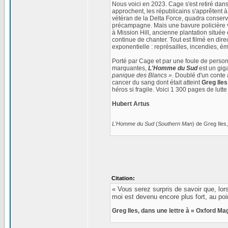
Nous voici en 2023. Cage s'est retiré dans
approchent, les républicains s'apprêtent
vétéran de la Delta Force, quadra conservat
précampagne. Mais une bavure policière vi
à Mission Hill, ancienne plantation située
continue de chanter. Tout est filmé en direc
exponentielle : représailles, incendies, ém
Porté par Cage et par une foule de perso
marquantes,
L'Homme du Sud
est un gig
panique des Blancs »
. Doublé d'un conte 
cancer du sang dont était atteint
Greg Iles
héros si fragile. Voici 1 300 pages de lutte
Hubert Artus
L'Homme du Sud
(
Southern Man
) de Greg Iles,
Citation:
« Vous serez surpris de savoir que, lors
moi est devenu encore plus fort, au poin
Greg Iles, dans une lettre à « Oxford Ma