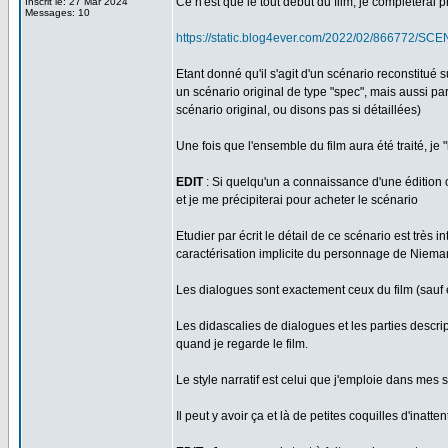
Ce n'est que le tout début du film, je complétera
Inscrit le: 27 Mar 2024
Messages: 10
https://static.blog4ever.com/2022/02/866772
Etant donné qu'il s'agit d'un scénario reconstitué 
un scénario original de type "spec", mais aussi 
scénario original, ou disons pas si détaillées)
Une fois que l'ensemble du film aura été traité, je "
EDIT
: Si quelqu'un a connaissance d'une édition ou
et je me précipiterai pour acheter le scénario
Etudier par écrit le détail de ce scénario est très
caractérisation implicite du personnage de Nieman
Les dialogues sont exactement ceux du film (sauf e
Les didascalies de dialogues et les parties descri
quand je regarde le film.
Le style narratif est celui que j'emploie dans mes
Il peut y avoir ça et là de petites coquilles d'inatt