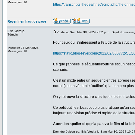
Messages: 10
https://transcripts.thedealr.net/script.php/the-cri
Revenir en haut de page
Eric Vordja
Posté le: Sam Mar 30, 2024 9:32 pm
Sujet du messag
Témoin
Pour ceux qui s'intéressent à l'étude de la structur
Inscrit le: 27 Mar 2024
Messages: 10
https://static.blog4ever.com/2022/02/866772/S
Ce que j'appelle le séquentiel/outline est un petit 
scénario.
C'est un mixte entre un séquencier très abrégé (s
narratif) et un véritable "outline" (plan un peu plus 
On y retrouve la structure classique des trois act
Ce petit outil est beaucoup plus pratique qu'un s
toujours une vision précise et rapide de la structu
Attention spoiler si qq n'a pas vu le film ni lu le l
Dernière édition par Eric Vordja le Sam Mar 30, 2024 10:04