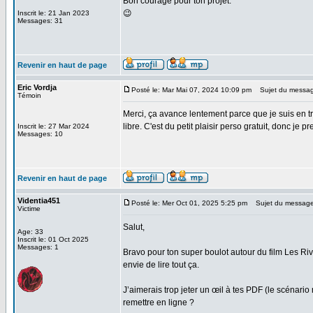
Bon courage pour ton projet.
😉
Inscrit le: 21 Jan 2023
Messages: 31
Revenir en haut de page
Eric Vordja
Posté le: Mar Mai 07, 2024 10:09 pm
Sujet du messag
Témoin
Merci, ça avance lentement parce que je suis en tr
libre. C'est du petit plaisir perso gratuit, donc je 
Inscrit le: 27 Mar 2024
Messages: 10
Revenir en haut de page
Videntia451
Posté le: Mer Oct 01, 2025 5:25 pm
Sujet du message
Victime
Salut,
Age: 33
Inscrit le: 01 Oct 2025
Messages: 1
Bravo pour ton super boulot autour du film Les Ri
envie de lire tout ça.
J’aimerais trop jeter un œil à tes PDF (le scénario 
remettre en ligne ?