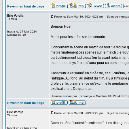
Revenir en haut de page
Eric Vordja
Posté le: Sam Mar 30, 2024 6:21 pm
Sujet du messag
Témoin
Bonjour Hoel,
Inscrit le: 27 Mar 2024
Messages: 10
Merci pour les infos sur le scénario
Concernant la scène du match de foot : je trouve q
mettre finalement ces scènes sur le match : je tr
particulièrement judicieux (en laissant notamment p
manque de mystère et d'aura pour ce personnage
Kassowitz a raisonné en cinéaste, et au cinéma, 
l'intrigue. Au fond, au début du film, il y a l'intri
drôle de flic bizarre ? (ce qu'exprime le gendarme 
explications... Du grand art.
Dernière édition par Eric Vordja le Mar Juin 04, 2024 3:01 p
Revenir en haut de page
Eric Vordja
Posté le: Sam Mar 30, 2024 9:22 pm
Sujet du messag
Témoin
Dans la série "curiosités collector" : Les dialogue
Inscrit le: 27 Mar 2024