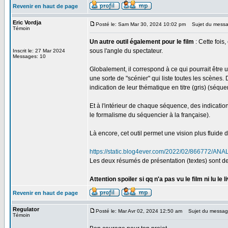
Revenir en haut de page
Eric Vordja
Posté le: Sam Mar 30, 2024 10:02 pm
Sujet du messa
Témoin
Un autre outil également pour le film
: Cette fois
sous l'angle du spectateur.
Inscrit le: 27 Mar 2024
Messages: 10
Globalement, il correspond à ce qui pourrait être 
une sorte de "scénier" qui liste toutes les scènes. D
indication de leur thématique en titre (gris) (séqu
Et à l'intérieur de chaque séquence, des indicati
le formalisme du séquencier à la française).
Là encore, cet outil permet une vision plus fluide
https://static.blog4ever.com/2022/02/866772
Les deux résumés de présentation (textes) sont des 
Attention spoiler si qq n'a pas vu le film ni lu le l
Revenir en haut de page
Regulator
Posté le: Mar Avr 02, 2024 12:50 am
Sujet du messag
Témoin