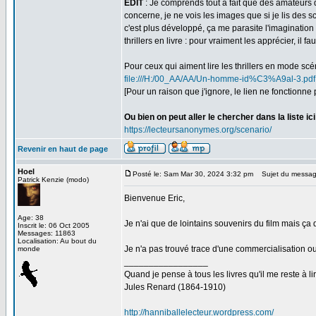
EDIT
: Je comprends tout à fait que des amateurs de
concerne, je ne vois les images que si je lis des s
c'est plus développé, ça me parasite l'imagination 
thrillers en livre : pour vraiment les apprécier, il
Pour ceux qui aiment lire les thrillers en mode scén
file:///H:/00_AA/AA/Un-homme-id%C3%A9al-3.pdf
[Pour un raison que j'ignore, le lien ne fonctionne p
Ou bien on peut aller le chercher dans la liste ici
https://lecteursanonymes.org/scenario/
Revenir en haut de page
Hoel
Posté le: Sam Mar 30, 2024 3:32 pm
Sujet du messag
Patrick Kenzie (modo)
Bienvenue Eric,
Age: 38
Je n'ai que de lointains souvenirs du film mais ça d
Inscrit le: 06 Oct 2005
Messages: 11863
Localisation: Au bout du
Je n'a pas trouvé trace d'une commercialisation ou
monde
_________________
Quand je pense à tous les livres qu'il me reste à lir
Jules Renard (1864-1910)
http://hanniballelecteur.wordpress.com/