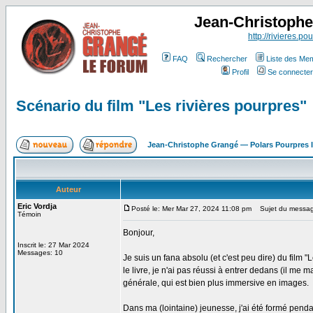
Jean-Christoph
http://rivieres.pou
FAQ
Rechercher
Liste des Me
Profil
Se connecter
Scénario du film "Les rivières pourpres"
Jean-Christophe Grangé — Polars Pourpres
Auteur
Eric Vordja
Posté le: Mer Mar 27, 2024 11:08 pm
Sujet du message:
Témoin
Bonjour,
Inscrit le: 27 Mar 2024
Messages: 10
Je suis un fana absolu (et c'est peu dire) du film "L
le livre, je n'ai pas réussi à entrer dedans (il me 
générale, qui est bien plus immersive en images.
Dans ma (lointaine) jeunesse, j'ai été formé pendan