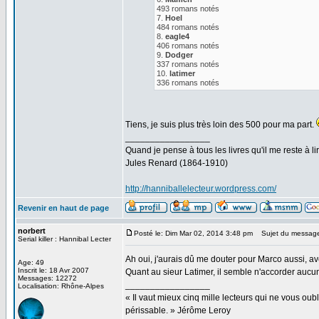
493 romans notés
7.
Hoel
484 romans notés
8.
eagle4
406 romans notés
9.
Dodger
337 romans notés
10.
latimer
336 romans notés
Tiens, je suis plus très loin des 500 pour ma part.
_________________
Quand je pense à tous les livres qu'il me reste à lir
Jules Renard (1864-1910)
http://hanniballelecteur.wordpress.com/
Revenir en haut de page
norbert
Posté le: Dim Mar 02, 2014 3:48 pm
Sujet du messag
Serial killer : Hannibal Lecter
Ah oui, j'aurais dû me douter pour Marco aussi, ave
Age: 49
Inscrit le: 18 Avr 2007
Quant au sieur Latimer, il semble n'accorder aucu
Messages: 12272
_________________
Localisation: Rhône-Alpes
« Il vaut mieux cinq mille lecteurs qui ne vous o
périssable. » Jérôme Leroy