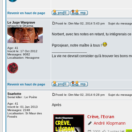
Revenir en haut de page
Le Juge Wargrave
Posté le: Dim Mar 02, 2014 5:43 pm
Sujet du messag
Ishigami le Dharma
Norbert, avec tes notes en retard, tu intégrerais ce
Pgrosjean, notre maître à tous !
Age: 41
_________________
Inscrit le: 17 Oct 2012
Messages: 9082
La vie ne devrait consister qu'à trouver les bons
Localisation: Hexagone
Revenir en haut de page
Ssarlotte
Posté le: Dim Mar 02, 2014 6:28 pm
Sujet du messag
Serial killer : Le Poète
Age: 41
Après
Inscrit le: 01 Jan 2013
Messages: 2248
Localisation: St Maur des
Fossés