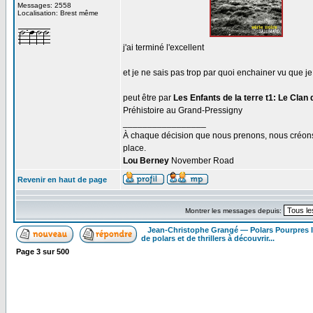
Messages: 2558
Localisation: Brest même
j'ai terminé l'excellent
et je ne sais pas trop par quoi enchainer vu que j
peut être par
Les Enfants de la terre t1: Le Clan
Préhistoire au Grand-Pressigny
_________________
À chaque décision que nous prenons, nous créons u
place.
Lou Berney
November Road
Revenir en haut de page
Montrer les messages depuis:
Jean-Christophe Grangé — Polars Pourpres
de polars et de thrillers à découvrir...
Page
3
sur
500