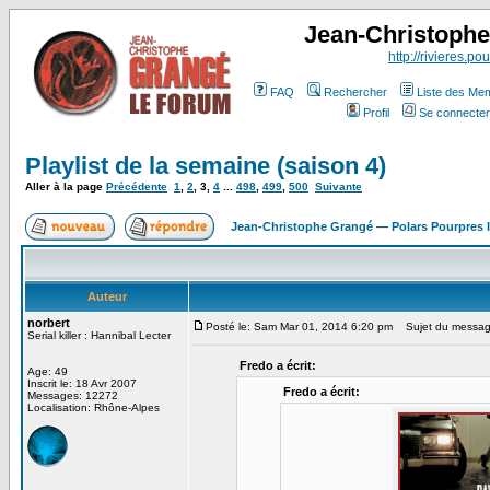
Jean-Christoph
http://rivieres.pou
FAQ
Rechercher
Liste des Me
Profil
Se connecter
Playlist de la semaine (saison 4)
Aller à la page
Précédente
1
,
2
,
3
,
4
...
498
,
499
,
500
Suivante
Jean-Christophe Grangé — Polars Pourpres
Auteur
norbert
Posté le: Sam Mar 01, 2014 6:20 pm
Sujet du messag
Serial killer : Hannibal Lecter
Fredo a écrit:
Age: 49
Inscrit le: 18 Avr 2007
Fredo a écrit:
Messages: 12272
Localisation: Rhône-Alpes