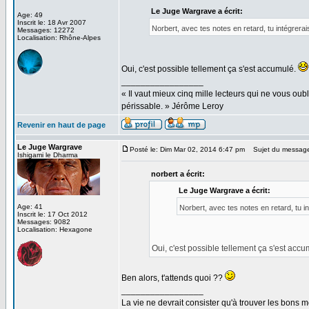
Le Juge Wargrave a écrit:
Age: 49
Inscrit le: 18 Avr 2007
Norbert, avec tes notes en retard, tu intégrerai
Messages: 12272
Localisation: Rhône-Alpes
Oui, c'est possible tellement ça s'est accumulé.
_________________
« Il vaut mieux cinq mille lecteurs qui ne vous o
périssable. » Jérôme Leroy
Revenir en haut de page
Le Juge Wargrave
Posté le: Dim Mar 02, 2014 6:47 pm
Sujet du messag
Ishigami le Dharma
norbert a écrit:
Le Juge Wargrave a écrit:
Age: 41
Norbert, avec tes notes en retard, tu i
Inscrit le: 17 Oct 2012
Messages: 9082
Localisation: Hexagone
Oui, c'est possible tellement ça s'est acc
Ben alors, t'attends quoi ??
_________________
La vie ne devrait consister qu'à trouver les bons