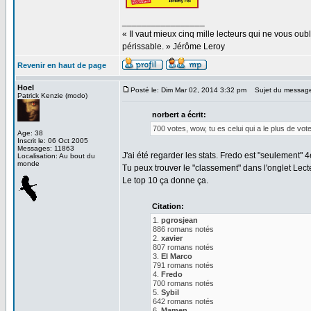
_________________
« Il vaut mieux cinq mille lecteurs qui ne vous o
périssable. » Jérôme Leroy
Revenir en haut de page
Hoel
Posté le: Dim Mar 02, 2014 3:32 pm
Sujet du messag
Patrick Kenzie (modo)
norbert a écrit:
700 votes, wow, tu es celui qui a le plus de vo
Age: 38
Inscrit le: 06 Oct 2005
Messages: 11863
J'ai été regarder les stats. Fredo est "seulement" 
Localisation: Au bout du
monde
Tu peux trouver le "classement" dans l'onglet Lec
Le top 10 ça donne ça.
Citation:
1.
pgrosjean
886 romans notés
2.
xavier
807 romans notés
3.
El Marco
791 romans notés
4.
Fredo
700 romans notés
5.
Sybil
642 romans notés
6.
Mamen