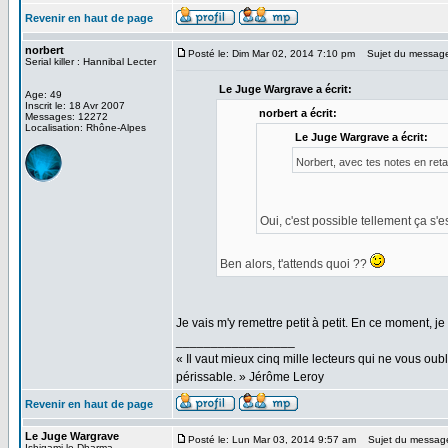
Revenir en haut de page
norbert
Posté le: Dim Mar 02, 2014 7:10 pm
Sujet du messag
Serial killer : Hannibal Lecter
Le Juge Wargrave a écrit:
Age: 49
Inscrit le: 18 Avr 2007
norbert a écrit:
Messages: 12272
Localisation: Rhône-Alpes
Le Juge Wargrave a écrit:
Norbert, avec tes notes en retar
Oui, c'est possible tellement ça s'
Ben alors, t'attends quoi ??
Je vais m'y remettre petit à petit. En ce moment, je
_________________
« Il vaut mieux cinq mille lecteurs qui ne vous o
périssable. » Jérôme Leroy
Revenir en haut de page
Le Juge Wargrave
Posté le: Lun Mar 03, 2014 9:57 am
Sujet du messag
Ishigami le Dharma