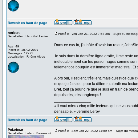
Revenir en haut de page
norbert
Posté le: Ven Jan 21, 2022 7:58 am
Sujet du messag
Serial killer : Hannibal Lecter
Dans ce cas-là, j'ai hâte d'avoir ton retour, JohnSt
Age: 49
Inscrit le: 18 Avr 2007
Messages: 12272
Je suis dans la dernière ligne droite, il me reste
Localisation: Rhône-Alpes
inéluctablement sur les personnages comme sur moi.
tellement ce bouquin est immersif et magistral. Et 
Alors oui, il est lent, très lent, mais qu'est-ce que
et que je fais tout pour la différer, ralentir ma lect
Bref, tout ça pour dire que je suis en train de p
depuis très, très longtemps !
_________________
« Il vaut mieux cinq mille lecteurs qui ne vous o
périssable. » Jérôme Leroy
Revenir en haut de page
Polarbear
Posté le: Sam Jan 22, 2022 11:09 am
Sujet du messa
Serial killer : Leland Beaumont