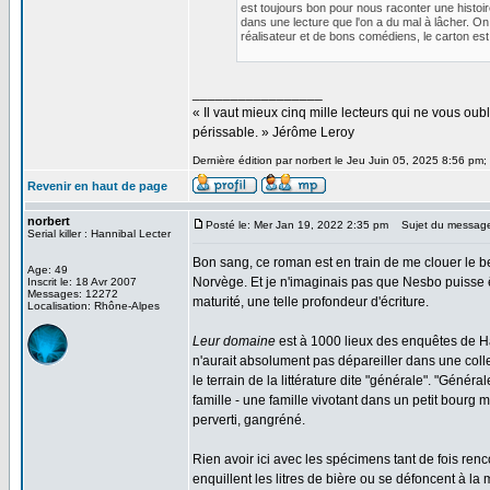
est toujours bon pour nous raconter une histoir
dans une lecture que l'on a du mal à lâcher. On
réalisateur et de bons comédiens, le carton es
_________________
« Il vaut mieux cinq mille lecteurs qui ne vous o
périssable. » Jérôme Leroy
Dernière édition par norbert le Jeu Juin 05, 2025 8:56 pm; 
Revenir en haut de page
norbert
Posté le: Mer Jan 19, 2022 2:35 pm
Sujet du messag
Serial killer : Hannibal Lecter
Bon sang, ce roman est en train de me clouer le bec
Age: 49
Norvège. Et je n'imaginais pas que Nesbo puisse êtr
Inscrit le: 18 Avr 2007
Messages: 12272
maturité, une telle profondeur d'écriture.
Localisation: Rhône-Alpes
Leur domaine
est à 1000 lieux des enquêtes de Harry
n'aurait absolument pas dépareiller dans une colle
le terrain de la littérature dite "générale". "Génér
famille - une famille vivotant dans un petit bourg 
perverti, gangréné.
Rien avoir ici avec les spécimens tant de fois renc
enquillent les litres de bière ou se défoncent à la 