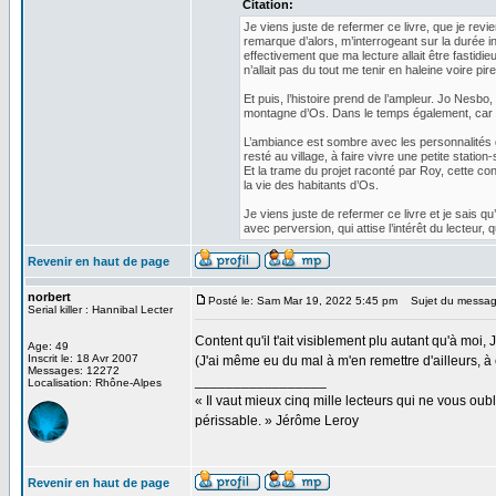
Citation:
Je viens juste de refermer ce livre, que je re
remarque d’alors, m’interrogeant sur la durée i
effectivement que ma lecture allait être fastidieu
n’allait pas du tout me tenir en haleine voire pir
Et puis, l’histoire prend de l’ampleur. Jo Nesbo,
montagne d’Os. Dans le temps également, car de
L’ambiance est sombre avec les personnalités de
resté au village, à faire vivre une petite statio
Et la trame du projet raconté par Roy, cette co
la vie des habitants d’Os.
Je viens juste de refermer ce livre et je sais q
avec perversion, qui attise l’intérêt du lecteur
Revenir en haut de page
norbert
Posté le: Sam Mar 19, 2022 5:45 pm
Sujet du messag
Serial killer : Hannibal Lecter
Content qu'il t'ait visiblement plu autant qu'à moi, 
Age: 49
Inscrit le: 18 Avr 2007
(J'ai même eu du mal à m'en remettre d'ailleurs, à
Messages: 12272
_________________
Localisation: Rhône-Alpes
« Il vaut mieux cinq mille lecteurs qui ne vous o
périssable. » Jérôme Leroy
Revenir en haut de page