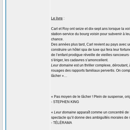
Le livre
:
Carl et Roy ont seize et dix-sept ans lorsque la 
station-service du bourg voisin pour subvenir à leu
chance.
Des années plus tard, Carl revient au pays avec u
construire un hôtel spa de luxe qui fera leur fortu
de l’enfant prodigue réveille de vieilles rancoeurs
s’ériger, les cadavres s’amoncellent.
Leur domaine
est un thriller complexe, déroutant
rouages des rapports familiaux pervertis. On compr
lâcher »…
« Pas moyen de le lâcher ! Plein de suspense, orig
- STEPHEN KING
«
Leur domaine
apparaît comme un concentré de l’a
spectacle qu’il donne des ambiguïtés morales de se
- TÉLÉRAMA