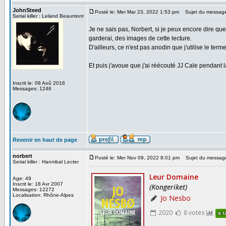
JohnSteed
Posté le: Mer Mar 23, 2022 1:53 pm
Sujet du messag
Serial killer : Leland Beaumont
Je ne sais pas, Norbert, si je peux encore dire que
garderai, des images de cette lecture.
D'ailleurs, ce n'est pas anodin que j'utilise le ter
Et puis j'avoue que j'ai réécouté JJ Cale pendant la
Inscrit le: 08 Aoû 2016
Messages: 1246
Revenir en haut de page
norbert
Posté le: Mer Nov 09, 2022 8:01 pm
Sujet du messag
Serial killer : Hannibal Lecter
Age: 49
Inscrit le: 18 Avr 2007
Messages: 12272
Localisation: Rhône-Alpes