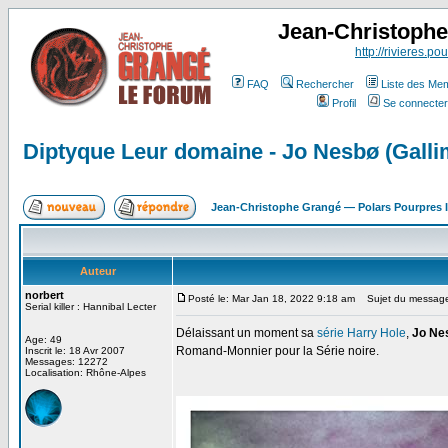
Jean-Christoph
http://rivieres.pou
FAQ
Rechercher
Liste des Me
Profil
Se connecter
Diptyque Leur domaine - Jo Nesbø (Galli
Jean-Christophe Grangé — Polars Pourpres
Auteur
norbert
Posté le: Mar Jan 18, 2022 9:18 am
Sujet du message:
Serial killer : Hannibal Lecter
Délaissant un moment sa
série Harry Hole
,
Jo Ne
Age: 49
Romand-Monnier pour la Série noire.
Inscrit le: 18 Avr 2007
Messages: 12272
Localisation: Rhône-Alpes