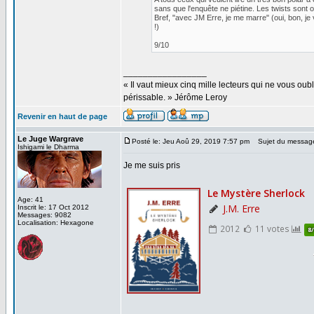
sans que l'enquête ne piétine. Les twists sont
Bref, "avec JM Erre, je me marre" (oui, bon, je 
!)
9/10
_________________
« Il vaut mieux cinq mille lecteurs qui ne vous o
périssable. » Jérôme Leroy
Revenir en haut de page
Le Juge Wargrave
Posté le: Jeu Aoû 29, 2019 7:57 pm
Sujet du messag
Ishigami le Dharma
Je me suis pris
Age: 41
Inscrit le: 17 Oct 2012
Messages: 9082
Localisation: Hexagone