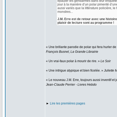
épauler les gendarmes dans leur enquête. E
jour à la manière d’un polar pimenté d’une
aussi variés que la littérature policière, le
monstres...
J.M. Erre est de retour avec une histoi
plaisir de lecture sont au programme !
« Une brillante parodie de polar qui fera hurler de
François Busnel, La Grande Librairie
« Un vrai-faux polar à mourir de rire. »
Le Soir
« Une intrigue atypique et bien ficelée. »
Juliette
« Le nouveau J.M. Erre, toujours aussi inventif et ju
Jean-Claude Perrier - Livres Hebdo
►
Lire les premières pages