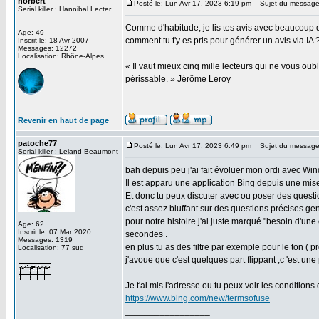
norbert
Posté le: Lun Avr 17, 2023 6:19 pm
Sujet du message
Serial killer : Hannibal Lecter
Comme d'habitude, je lis tes avis avec beaucoup de
Age: 49
comment tu t'y es pris pour générer un avis via IA 
Inscrit le: 18 Avr 2007
Messages: 12272
_________________
Localisation: Rhône-Alpes
« Il vaut mieux cinq mille lecteurs qui ne vous o
périssable. » Jérôme Leroy
Revenir en haut de page
patoche77
Posté le: Lun Avr 17, 2023 6:49 pm
Sujet du message
Serial killer : Leland Beaumont
bah depuis peu j'ai fait évoluer mon ordi avec Wi
Il est apparu une application Bing depuis une mise
Et donc tu peux discuter avec ou poser des questio
c'est assez bluffant sur des questions précises genre
pour notre histoire j'ai juste marqué "besoin d'une
Age: 62
Inscrit le: 07 Mar 2020
secondes .
Messages: 1319
en plus tu as des filtre par exemple pour le ton ( p
Localisation: 77 sud
j'avoue que c'est quelques part flippant ,c 'est une
Je t'ai mis l'adresse ou tu peux voir les conditions d
https://www.bing.com/new/termsofuse
_________________