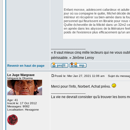
Enfant morose, adolescent cafardeux et adulte 
jour où sa compagne le quitte, Michel décide de
intérieur et récupérer sa bien-aimée dans la fou
personnel qui fleurissent en librairie pour nous
Quête échevelée de la félicité dans un 32m2 cer
en apnée dans les abysses de la littérature fe
poids de l'existence plus efficacement qu'un an
_________________
« Il vaut mieux cinq mille lecteurs qui ne vous o
périssable. » Jérôme Leroy
Revenir en haut de page
Le Juge Wargrave
Posté le: Mer Jan 27, 2021 11:06 am
Sujet du messag
Ishigami le Dharma
Merci pour l'info, Norbert. Achat prévu.
_________________
La vie ne devrait consister qu'à trouver les bons
Age: 41
Inscrit le: 17 Oct 2012
Messages: 9082
Localisation: Hexagone