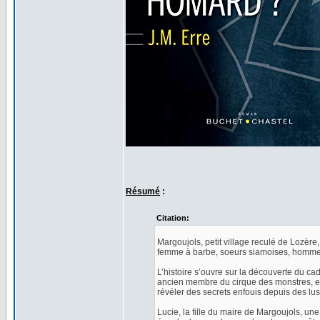
Résumé
:
Citation:
Margoujols, petit village reculé de Lozère,
femme à barbe, soeurs siamoises, homme-é
L’histoire s’ouvre sur la découverte du c
ancien membre du cirque des monstres, et
révéler des secrets enfouis depuis des lu
Lucie, la fille du maire de Margoujols, u