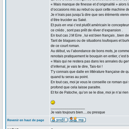
« Mais manque de finesse et d’originalité » alors là
d’occasions mis au rebut ou quoi cette machine d
Je n’irais pas jusqu’à dire que ses éléments vienn
d’être trucider au Saké.
Et puis en vrai c’est plutôt américain le concepteur
ce crédo , sont pas prêt de rêver d’expansion .
En tout cas J.M Erre , lui est bien français , bie
Tant de blagues ou de situations loufoques et bu
de ce court roman.
Au début, vu l’abondance de bons mots, je commenç
renotais pratiquement le bouquin en entier, c’est ba
« Mais qui ne restera pas dans les annales du genr
d’infernal, je vais te dire, Tais-toi !
T’y connais que dalle en littérature française de q
quand tu seras au point.
En tout cas, moi je vous le conseille ce roman qui s
profond que cela laisse paraitre.
Et foi de Patoche, qu’on se le dise, moi je n’ai rien 
_________________
Je vais toujours bien.....ou presque
Revenir en haut de page