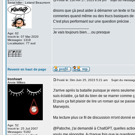
Posté le: Lun Avr 17, 2023 8:09 pm
Sujet du message
Serial killer : Leland Beaumont
disons que çà peut aider à démarrer un texte si t'
conneries quand même ou des trucs basiques de 
C'est plus performant sur une question précise .
_________________
Je vais toujours bien.....ou presque
Age: 62
Inscrit le: 07 Mar 2020
Messages: 1319
Localisation: 77 sud
Revenir en haut de page
Ironheart
Posté le: Dim Juin 25, 2023 5:21 am
Sujet du messag
Annie Wilkes
J'arrive après la bataille puisque je viens seule
suis éclatée, ça fait du bien de se marrer comme ç
Et puis ça fait plaisir de lire un roman qui se pa
Marvejols.
Ma lecture plus ce fil de discussion m'ont donné en
Age: 52
@Patoche, j'ai demandé à ChatGPT, quelles actions
Inscrit le: 25 Juil 2007
Messages: 5182
voulu me répondre. A chaque fois que je questionne