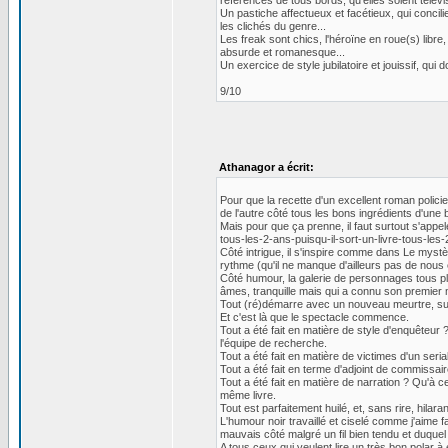
références de tous bords, qu'elles soient télévisu
Un pastiche affectueux et facétieux, qui concilie
les clichés du genre...
Les freak sont chics, l'héroïne en roue(s) libr
absurde et romanesque...
Un exercice de style jubilatoire et jouissif, q
9/10
Athanagor a écrit:
Pour que la recette d'un excellent roman policier
de l'autre côté tous les bons ingrédients d'un
Mais pour que ça prenne, il faut surtout s'appele
tous-les-2-ans-puisqu-il-sort-un-livre-tous-les-
Côté intrigue, il s'inspire comme dans Le mystèr
rythme (qu'il ne manque d'ailleurs pas de nous
Côté humour, la galerie de personnages tous plu
âmes, tranquille mais qui a connu son premier m
Tout (ré)démarre avec un nouveau meurtre, sur 
Et c'est là que le spectacle commence.
Tout a été fait en matière de style d'enquêteur 
l'équipe de recherche.
Tout a été fait en matière de victimes d'un seri
Tout a été fait en terme d'adjoint de commissaire
Tout a été fait en matière de narration ? Qu'à ce
même livre.
Tout est parfaitement huilé, et, sans rire, hilaran
L'humour noir travaillé et ciselé comme j'aime 
mauvais côté malgré un fil bien tendu et duquel
A tous ceux qui veulent lire un très bon polar 