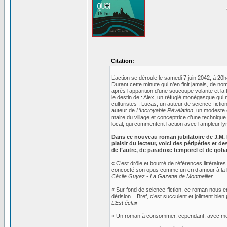
Citation:
L’action se déroule le samedi 7 juin 2042, à 20h
Durant cette minute qui n’en finit jamais, de n
après l’apparition d’une soucoupe volante et la
le destin de : Alex, un réfugié monégasque qui 
culturistes ; Lucas, un auteur de science-fictio
auteur de
L’Incroyable Révélation
, un modeste 
maire du village et conceptrice d’une techniqu
local, qui commentent l’action avec l’ampleur lyr
Dans ce nouveau roman jubilatoire de J.M. Er
plaisir du lecteur, voici des péripéties et
de l’autre, de paradoxe temporel et de goba
« C’est drôle et bourré de références littéraire
concocté son opus comme un cri d’amour à la li
Cécile Guyez - La Gazette de Montpellier
« Sur fond de science-fiction, ce roman nous e
dérision... Bref, c’est succulent et joliment bi
L’Est éclair
« Un roman à consommer, cependant, avec modéra