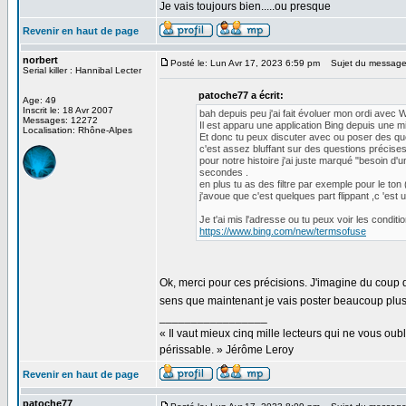
Je vais toujours bien.....ou presque
Revenir en haut de page
norbert
Posté le: Lun Avr 17, 2023 6:59 pm
Sujet du message
Serial killer : Hannibal Lecter
patoche77 a écrit:
Age: 49
Inscrit le: 18 Avr 2007
bah depuis peu j'ai fait évoluer mon ordi avec
Messages: 12272
Il est apparu une application Bing depuis une m
Localisation: Rhône-Alpes
Et donc tu peux discuter avec ou poser des ques
c'est assez bluffant sur des questions précises 
pour notre histoire j'ai juste marqué "besoin d'
secondes .
en plus tu as des filtre par exemple pour le ton
j'avoue que c'est quelques part flippant ,c 'est 
Je t'ai mis l'adresse ou tu peux voir les condition
https://www.bing.com/new/termsofuse
Ok, merci pour ces précisions. J'imagine du coup qu
sens que maintenant je vais poster beaucoup plus d
_________________
« Il vaut mieux cinq mille lecteurs qui ne vous o
périssable. » Jérôme Leroy
Revenir en haut de page
patoche77