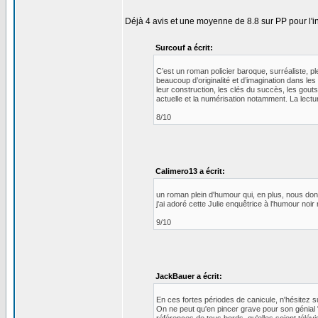
Déjà 4 avis et une moyenne de 8.8 sur PP pour l'in
Surcouf a écrit:
C’est un roman policier baroque, surréaliste, pl
beaucoup d’originalité et d’imagination dans les 
leur construction, les clés du succès, les gout
actuelle et la numérisation notamment. La lecture
8/10
Calimero13 a écrit:
un roman plein d'humour qui, en plus, nous donne
j'ai adoré cette Julie enquêtrice à l'humour noir
9/10
JackBauer a écrit:
En ces fortes périodes de canicule, n'hésitez su
On ne peut qu'en pincer grave pour son génial "