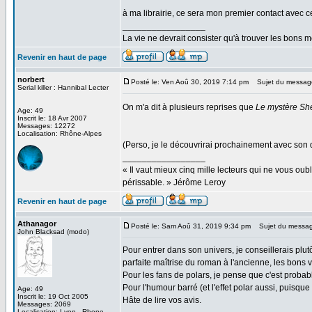
à ma librairie, ce sera mon premier contact avec c
_________________
La vie ne devrait consister qu'à trouver les bons
Revenir en haut de page
norbert
Posté le: Ven Aoû 30, 2019 7:14 pm
Sujet du messag
Serial killer : Hannibal Lecter
On m'a dit à plusieurs reprises que
Le mystère Sh
Age: 49
Inscrit le: 18 Avr 2007
Messages: 12272
Localisation: Rhône-Alpes
(Perso, je le découvrirai prochainement avec son 
_________________
« Il vaut mieux cinq mille lecteurs qui ne vous o
périssable. » Jérôme Leroy
Revenir en haut de page
Athanagor
Posté le: Sam Aoû 31, 2019 9:34 pm
Sujet du messag
John Blacksad (modo)
Pour entrer dans son univers, je conseillerais plu
parfaite maîtrise du roman à l'ancienne, les bons 
Pour les fans de polars, je pense que c'est probab
Pour l'humour barré (et l'effet polar aussi, puisqu
Age: 49
Inscrit le: 19 Oct 2005
Hâte de lire vos avis.
Messages: 2069
Localisation: Lyon - Rhone -