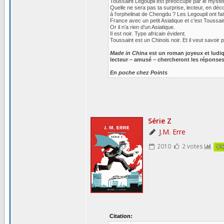
Toussaint Legoupil est préoccupé par le mystèr
Quelle ne sera pas ta surprise, lecteur, en déc
à l’orphelinat de Chengdu ? Les Legoupil ont fait
France avec un petit Asiatique et c’est Toussain
Or il n’a rien d’un Asiatique.
Il est noir. Type africain évident.
Toussaint est un Chinois noir. Et il veut savoir 
Made in China
est un roman joyeux et ludiq
lecteur – amusé – chercheront les réponses
En poche chez Points
Citation: