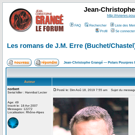
Jean-Christoph
http://rivieres.pou
FAQ
Rechercher
Liste des Me
Profil
Se connecter
Les romans de J.M. Erre (Buchet/Chastel
Jean-Christophe Grangé — Polars Pourpres
Auteur
norbert
Posté le: Dim Aoû 18, 2019 7:55 am
Sujet du message:
Serial killer : Hannibal Lecter
Age: 49
Inscrit le: 18 Avr 2007
Messages: 12272
Localisation: Rhône-Alpes