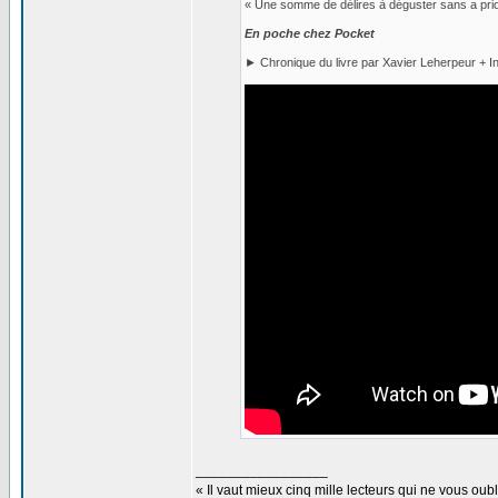
« Une somme de délires à déguster sans a prio
En poche chez Pocket
► Chronique du livre par Xavier Leherpeur + Int
_________________
« Il vaut mieux cinq mille lecteurs qui ne vous o