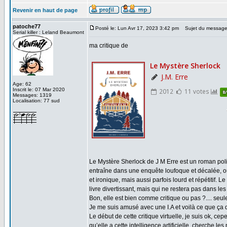
Revenir en haut de page
patoche77
Posté le: Lun Avr 17, 2023 3:42 pm
Sujet du message
Serial killer : Leland Beaumont
ma critique de
Age: 62
Inscrit le: 07 Mar 2020
Messages: 1319
Localisation: 77 sud
Le Mystère Sherlock de J M Erre est un roman poli
entraîne dans une enquête loufoque et décalée, où
et ironique, mais aussi parfois lourd et répétitif. 
livre divertissant, mais qui ne restera pas dans le
Bon, elle est bien comme critique ou pas ?.... seul
Je me suis amusé avec une I.A et voilà ce que ça d
Le début de cette critique virtuelle, je suis ok, ce
qu’elle a cette intelligence artificielle, cherche l