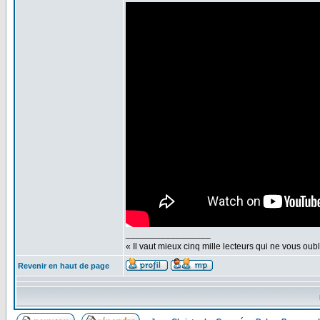
_________________
« Il vaut mieux cinq mille lecteurs qui ne vous o
Revenir en haut de page