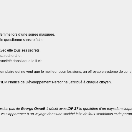
 femme lors d’une soirée masquée.
s le questionne sans relâche.
avec elle tous ses secrets.
 sa recherche.
société dans laquelle il vit.
laire qui ne veut que le meilleur pour les siens, un effroyable système de contrôl
’IDP, l’Indice de Développement Personnel, attribué à chaque citoyen.
s les pas de
George Orwell
. Il décrit avec
IDP 37
le quotidien d’un pays dans leque
e va s’apparenter à un voyage dans une société faite de faux-semblants et de para