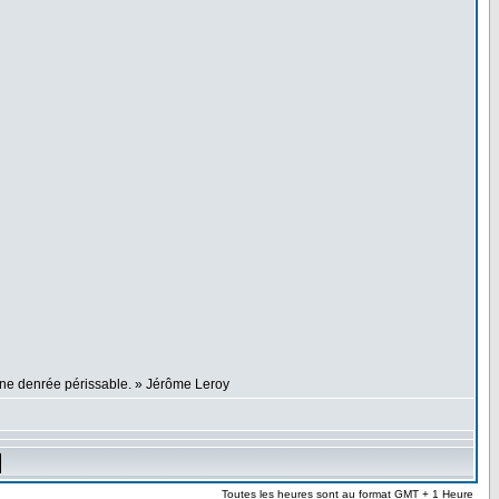
 une denrée périssable. » Jérôme Leroy
Toutes les heures sont au format GMT + 1 Heure