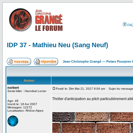
FA
IDP 37 - Mathieu Neu (Sang Neuf)
Jean-Christophe Grangé — Polars Pourpres
Auteur
norbert
Posté le: Dim Mai 21, 2017 9:04 am
Sujet du message:
Serial killer : Hannibal Lecter
Thriller d'anticipation au pitch particulièrement al
Age: 49
Inscrit le: 18 Avr 2007
Messages: 12272
Localisation: Rhône-Alpes