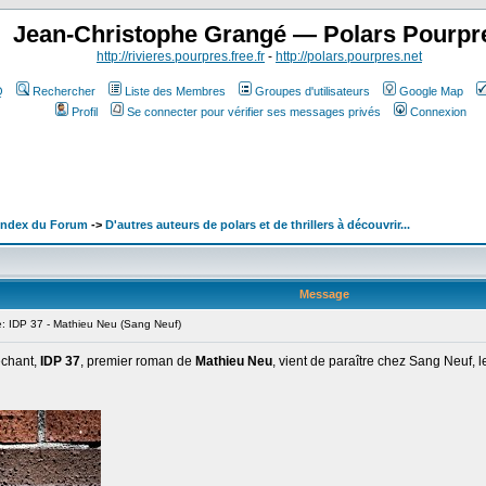
Jean-Christophe Grangé — Polars Pourpr
http://rivieres.pourpres.free.fr
-
http://polars.pourpres.net
Q
Rechercher
Liste des Membres
Groupes d'utilisateurs
Google Map
Profil
Se connecter pour vérifier ses messages privés
Connexion
 Index du Forum
->
D'autres auteurs de polars et de thrillers à découvrir...
Message
 IDP 37 - Mathieu Neu (Sang Neuf)
léchant,
IDP 37
, premier roman de
Mathieu Neu
, vient de paraître chez Sang Neuf, 