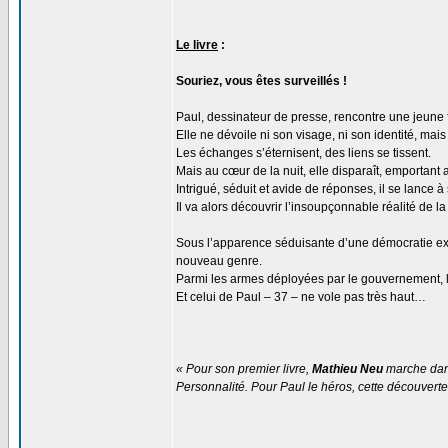
Le livre
:
Souriez, vous êtes surveillés !
Paul, dessinateur de presse, rencontre une jeune
Elle ne dévoile ni son visage, ni son identité, mai
Les échanges s’éternisent, des liens se tissent.
Mais au cœur de la nuit, elle disparaît, emportant 
Intrigué, séduit et avide de réponses, il se lance à
Il va alors découvrir l’insoupçonnable réalité de la 
Sous l’apparence séduisante d’une démocratie exemp
nouveau genre.
Parmi les armes déployées par le gouvernement, l
Et celui de Paul – 37 – ne vole pas très haut…
« Pour son premier livre,
Mathieu Neu
marche dan
Personnalité. Pour Paul le héros, cette découvert