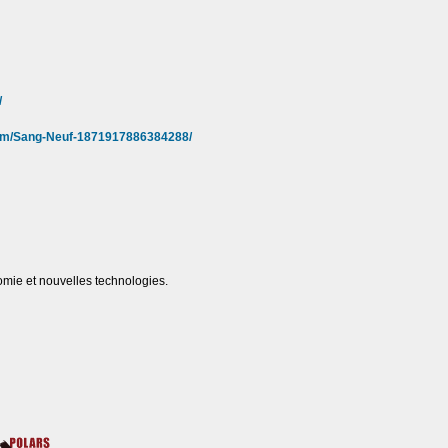
/
com/Sang-Neuf-1871917886384288/
omie et nouvelles technologies.