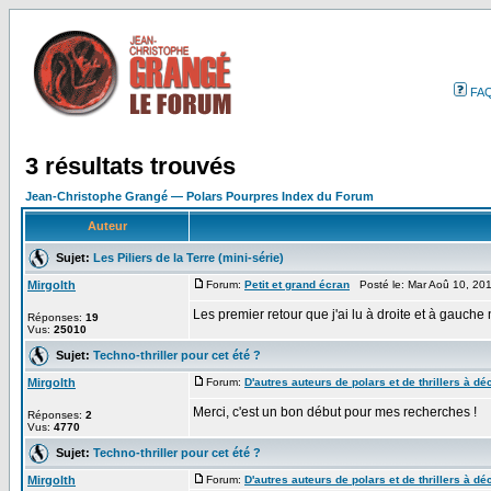
FA
3 résultats trouvés
Jean-Christophe Grangé — Polars Pourpres Index du Forum
Auteur
Sujet:
Les Piliers de la Terre (mini-série)
Mirgolth
Forum:
Petit et grand écran
Posté le: Mar Aoû 10, 20
Les premier retour que j'ai lu à droite et à gauc
Réponses:
19
Vus:
25010
Sujet:
Techno-thriller pour cet été ?
Mirgolth
Forum:
D'autres auteurs de polars et de thrillers à déc
Merci, c'est un bon début pour mes recherches !
Réponses:
2
Vus:
4770
Sujet:
Techno-thriller pour cet été ?
Mirgolth
Forum:
D'autres auteurs de polars et de thrillers à déc