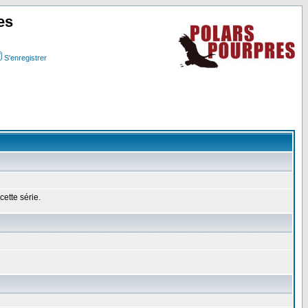
es
S'enregistrer
ette série.