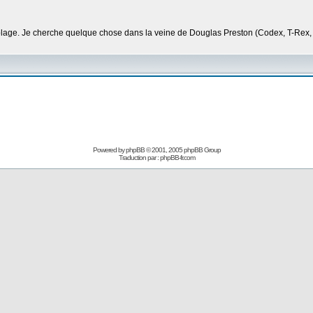
la plage. Je cherche quelque chose dans la veine de Douglas Preston (Codex, T-Rex
Powered by
phpBB
© 2001, 2005 phpBB Group
Traduction par :
phpBB-fr.com