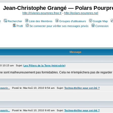
Jean-Christophe Grangé — Polars Pourpr
http://rivieres.pourpres.free.fr
-
http://polars.pourpres.net
Q
Rechercher
Liste des Membres
Groupes d'utilisateurs
Google Map
Profil
Se connecter pour vérifier ses messages privés
Connexion
Message
10 10:15 am Sujet:
Les Piliers de la Terre (mini-série)
he ne sont malheureusement pas formidables. Cela ne m'empèchera pas de regarder c
ouvrir...
Posté le: Mar Aoû 10, 2010 9:54 am Sujet:
Techno-thriller pour cet été ?
ouvrir...
Posté le: Mar Aoû 10, 2010 9:40 am Sujet:
Techno-thriller pour cet été ?