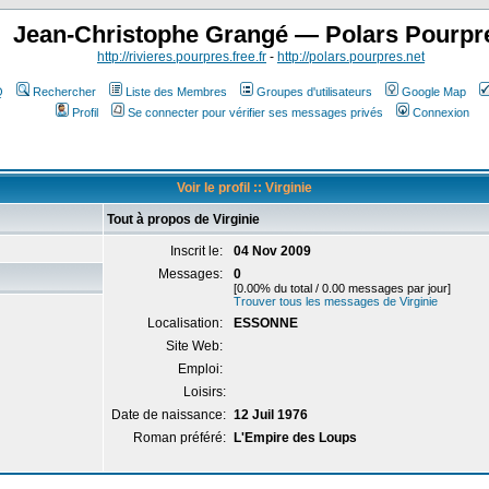
Jean-Christophe Grangé — Polars Pourpr
http://rivieres.pourpres.free.fr
-
http://polars.pourpres.net
Q
Rechercher
Liste des Membres
Groupes d'utilisateurs
Google Map
Profil
Se connecter pour vérifier ses messages privés
Connexion
Voir le profil :: Virginie
Tout à propos de Virginie
Inscrit le:
04 Nov 2009
Messages:
0
[0.00% du total / 0.00 messages par jour]
Trouver tous les messages de Virginie
Localisation:
ESSONNE
Site Web:
Emploi:
Loisirs:
Date de naissance:
12 Juil 1976
Roman préféré:
L'Empire des Loups