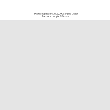
Powered by
phpBB
© 2001, 2005 phpBB Group
Traduction par :
phpBB-fr.com