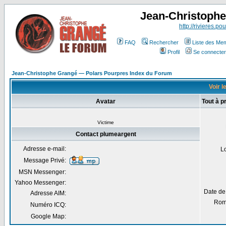
Jean-Christoph
http://rivieres.pou
FAQ
Rechercher
Liste des Me
Profil
Se connecter
Jean-Christophe Grangé — Polars Pourpres Index du Forum
Voir l
Avatar
Tout à 
Victime
Contact plumeargent
Adresse e-mail:
L
Message Privé:
MSN Messenger:
Yahoo Messenger:
Date de
Adresse AIM:
Rom
Numéro ICQ:
Google Map: