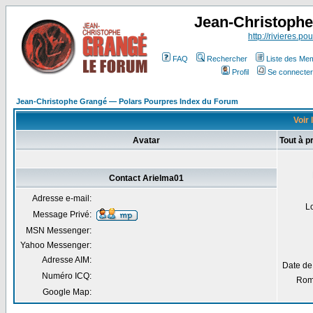
Jean-Christoph
http://rivieres.pou
FAQ
Rechercher
Liste des Me
Profil
Se connecter
Jean-Christophe Grangé — Polars Pourpres Index du Forum
Voir 
Avatar
Tout à p
Contact Arielma01
Adresse e-mail:
L
Message Privé:
MSN Messenger:
Yahoo Messenger:
Adresse AIM:
Date de
Numéro ICQ:
Rom
Google Map: