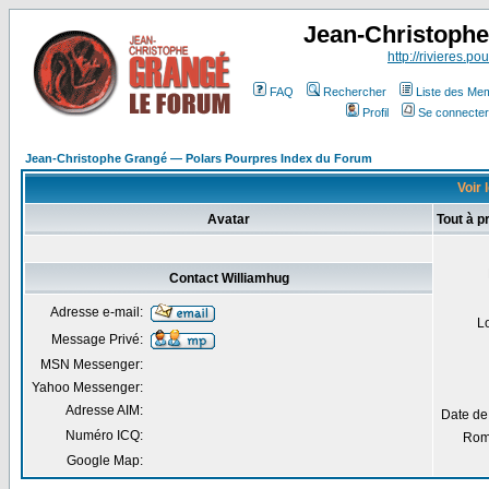
Jean-Christoph
http://rivieres.pou
FAQ
Rechercher
Liste des Me
Profil
Se connecter
Jean-Christophe Grangé — Polars Pourpres Index du Forum
Voir 
Avatar
Tout à p
Contact Williamhug
Adresse e-mail:
L
Message Privé:
MSN Messenger:
Yahoo Messenger:
Adresse AIM:
Date de
Numéro ICQ:
Rom
Google Map: