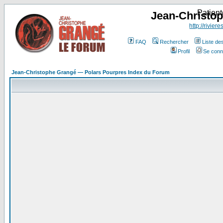
Patient
Jean-Christo
http://rivier
FAQ
Rechercher
Liste d
Profil
Se conn
Jean-Christophe Grangé — Polars Pourpres Index du Forum