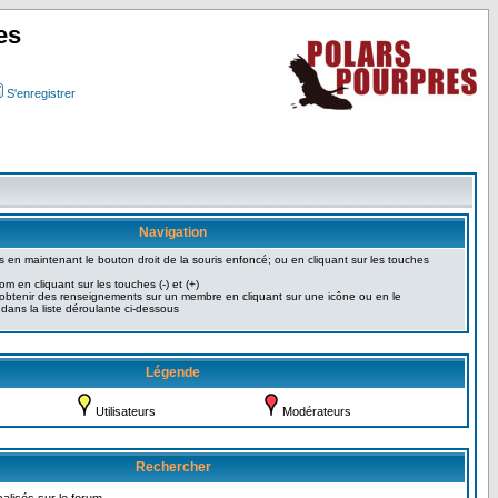
es
S'enregistrer
Navigation
 en maintenant le bouton droit de la souris enfoncé; ou en cliquant sur les touches
om en cliquant sur les touches (-) et (+)
btenir des renseignements sur un membre en cliquant sur une icône ou en le
 dans la liste déroulante ci-dessous
Légende
Utilisateurs
Modérateurs
Rechercher