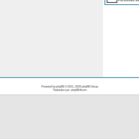
Personnes loc
Powered by
phpBB
© 2001, 2005 phpBB Group
Traduction par :
phpBB-fr.com