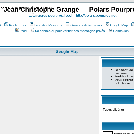
ez : chargement en cours...
Jean-Christophe Grangé — Polars Pourpr
-
http://rivieres.pourpres.free.fr
-
http://polars.pourpres.net
Q
Rechercher
Liste des Membres
Groupes d'utilisateurs
Google Map
Profil
Se connecter pour vérifier ses messages privés
Connexion
Google Map
Déplacez vous
flêchées
Modifiez le zo
Vous pouvez o
sélectionnant
Types d'icônes