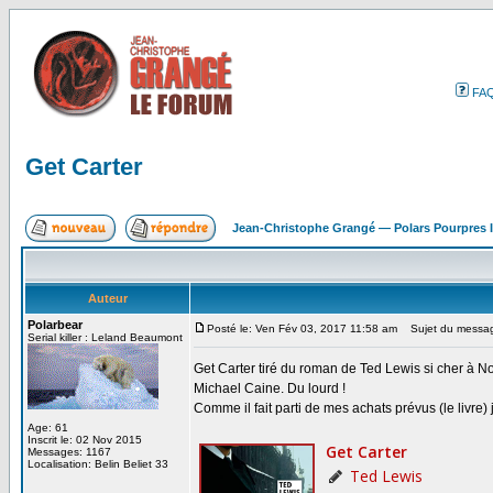
FA
Get Carter
Jean-Christophe Grangé — Polars Pourpres
Auteur
Polarbear
Posté le: Ven Fév 03, 2017 11:58 am
Sujet du message
Serial killer : Leland Beaumont
Get Carter tiré du roman de Ted Lewis si cher à Norb
Michael Caine. Du lourd !
Comme il fait parti de mes achats prévus (le livre)
Age: 61
Inscrit le: 02 Nov 2015
Messages: 1167
Localisation: Belin Beliet 33