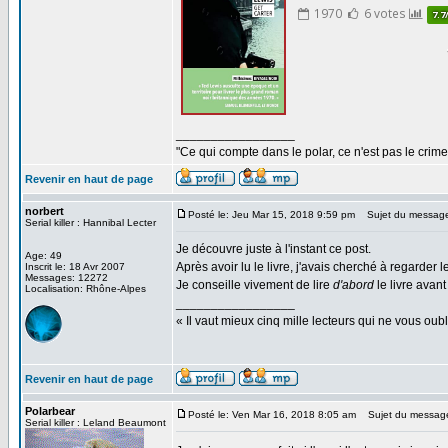
_________________
"Ce qui compte dans le polar, ce n'est pas le crime
Revenir en haut de page
norbert
Posté le: Jeu Mar 15, 2018 9:59 pm
Sujet du messag
Serial killer : Hannibal Lecter
Je découvre juste à l'instant ce post.
Age: 49
Après avoir lu le livre, j'avais cherché à regarde
Inscrit le: 18 Avr 2007
Messages: 12272
Je conseille vivement de lire
d'abord
le livre avant
Localisation: Rhône-Alpes
_________________
« Il vaut mieux cinq mille lecteurs qui ne vous o
Revenir en haut de page
Polarbear
Posté le: Ven Mar 16, 2018 8:05 am
Sujet du messag
Serial killer : Leland Beaumont