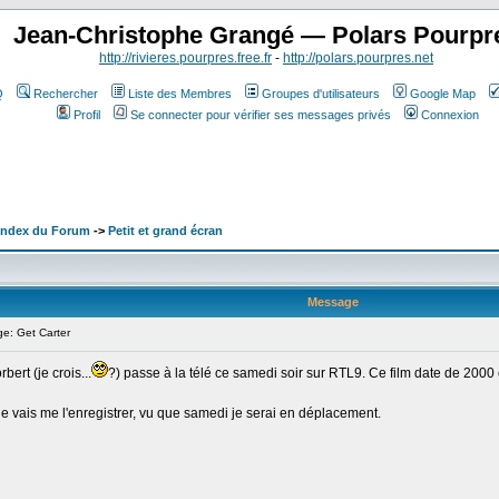
Jean-Christophe Grangé — Polars Pourpr
http://rivieres.pourpres.free.fr
-
http://polars.pourpres.net
Q
Rechercher
Liste des Membres
Groupes d'utilisateurs
Google Map
Profil
Se connecter pour vérifier ses messages privés
Connexion
 Index du Forum
->
Petit et grand écran
Message
: Get Carter
ert (je crois...
?) passe à la télé ce samedi soir sur RTL9. Ce film date de 2000 
 je vais me l'enregistrer, vu que samedi je serai en déplacement.