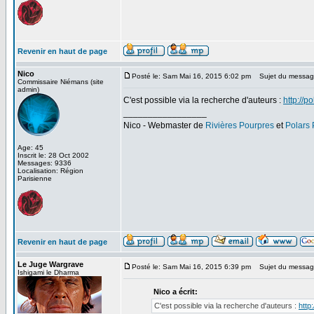
Revenir en haut de page
Nico
Posté le: Sam Mai 16, 2015 6:02 pm
Sujet du messag
Commissaire Niémans (site
admin)
C'est possible via la recherche d'auteurs :
http://p
_________________
Nico - Webmaster de
Rivières Pourpres
et
Polars
Age: 45
Inscrit le: 28 Oct 2002
Messages: 9336
Localisation: Région
Parisienne
Revenir en haut de page
Le Juge Wargrave
Posté le: Sam Mai 16, 2015 6:39 pm
Sujet du messag
Ishigami le Dharma
Nico a écrit:
C'est possible via la recherche d'auteurs :
http