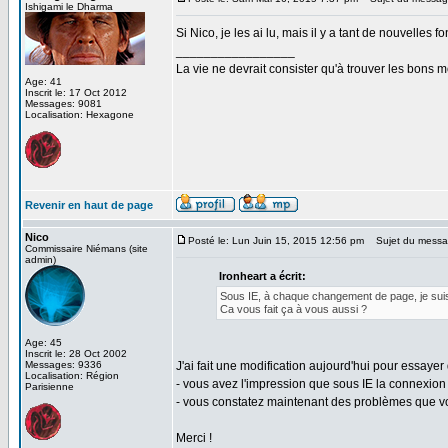
Ishigami le Dharma
Si Nico, je les ai lu, mais il y a tant de nouvelles f
_________________
La vie ne devrait consister qu'à trouver les bons
Age: 41
Inscrit le: 17 Oct 2012
Messages: 9081
Localisation: Hexagone
Revenir en haut de page
Nico
Posté le: Lun Juin 15, 2015 12:56 pm
Sujet du messa
Commissaire Niémans (site
admin)
Ironheart a écrit:
Sous IE, à chaque changement de page, je suis
Ca vous fait ça à vous aussi ?
Age: 45
Inscrit le: 28 Oct 2002
Messages: 9336
J'ai fait une modification aujourd'hui pour essayer
Localisation: Région
- vous avez l'impression que sous IE la connexion
Parisienne
- vous constatez maintenant des problèmes que vou
Merci !