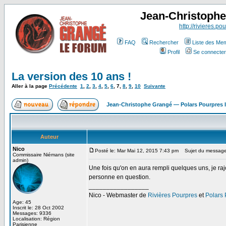
Jean-Christoph
http://rivieres.pou
FAQ
Rechercher
Liste des Me
Profil
Se connecter
La version des 10 ans !
Aller à la page
Précédente
1
,
2
,
3
,
4
,
5
,
6
,
7
,
8
,
9
,
10
Suivante
Jean-Christophe Grangé — Polars Pourpres
Auteur
Nico
Posté le: Mar Mai 12, 2015 7:43 pm
Sujet du message
Commissaire Niémans (site
admin)
Une fois qu'on en aura rempli quelques uns, je rajo
personne en question.
_________________
Nico - Webmaster de
Rivières Pourpres
et
Polars
Age: 45
Inscrit le: 28 Oct 2002
Messages: 9336
Localisation: Région
Parisienne