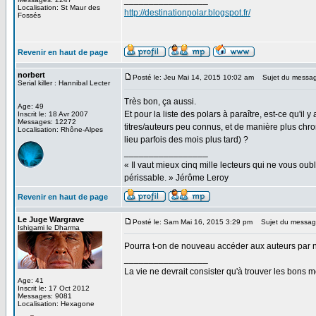
_________________
Localisation: St Maur des
http://destinationpolar.blogspot.fr/
Fossés
Revenir en haut de page
norbert
Posté le: Jeu Mai 14, 2015 10:02 am
Sujet du messag
Serial killer : Hannibal Lecter
Très bon, ça aussi.
Age: 49
Et pour la liste des polars à paraître, est-ce qu'il 
Inscrit le: 18 Avr 2007
Messages: 12272
titres/auteurs peu connus, et de manière plus chro
Localisation: Rhône-Alpes
lieu parfois des mois plus tard) ?
_________________
« Il vaut mieux cinq mille lecteurs qui ne vous o
périssable. » Jérôme Leroy
Revenir en haut de page
Le Juge Wargrave
Posté le: Sam Mai 16, 2015 3:29 pm
Sujet du messag
Ishigami le Dharma
Pourra t-on de nouveau accéder aux auteurs par n
_________________
La vie ne devrait consister qu'à trouver les bons
Age: 41
Inscrit le: 17 Oct 2012
Messages: 9081
Localisation: Hexagone