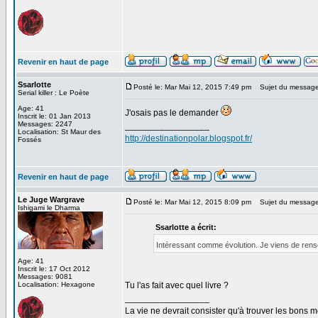
Revenir en haut de page
Ssarlotte
Posté le: Mar Mai 12, 2015 7:49 pm
Sujet du message
Serial killer : Le Poète
Age: 41
J'osais pas le demander
Inscrit le: 01 Jan 2013
Messages: 2247
_________________
Localisation: St Maur des
http://destinationpolar.blogspot.fr/
Fossés
Revenir en haut de page
Le Juge Wargrave
Posté le: Mar Mai 12, 2015 8:09 pm
Sujet du message
Ishigami le Dharma
Ssarlotte a écrit:
Intéressant comme évolution. Je viens de ren
Age: 41
Inscrit le: 17 Oct 2012
Messages: 9081
Localisation: Hexagone
Tu l'as fait avec quel livre ?
_________________
La vie ne devrait consister qu'à trouver les bons