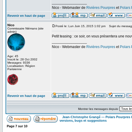
_________________
Nico - Webmaster de
Rivières Pourpres
et
Polars
Revenir en haut de page
Nico
Posté le: Lun Juin 15, 2015 1:02 pm
Sujet du messag
Commissaire Niémans (site
admin)
Petit teasing : ce soir, on vous présentera une no
_________________
Nico - Webmaster de
Rivières Pourpres
et
Polars
Age: 45
Inscrit le: 28 Oct 2002
Messages: 9336
Localisation: Région
Parisienne
Revenir en haut de page
Montrer les messages depuis:
Jean-Christophe Grangé — Polars Pourpres
versions, bugs et suggestions
Page
7
sur
10