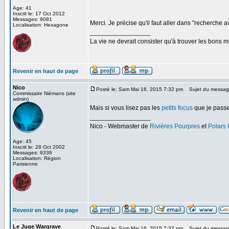
Age: 41
Inscrit le: 17 Oct 2012
Messages: 9081
Merci. Je précise qu'il faut aller dans "recherche 
Localisation: Hexagone
_________________
La vie ne devrait consister qu'à trouver les bons
Revenir en haut de page
Nico
Posté le: Sam Mai 16, 2015 7:32 pm
Sujet du messag
Commissaire Niémans (site
admin)
Mais si vous lisez pas les
petits focus
que je passe
_________________
Nico - Webmaster de
Rivières Pourpres
et
Polars
Age: 45
Inscrit le: 28 Oct 2002
Messages: 9336
Localisation: Région
Parisienne
Revenir en haut de page
Le Juge Wargrave
Posté le: Sam Mai 16, 2015 7:37 pm
Sujet du messag