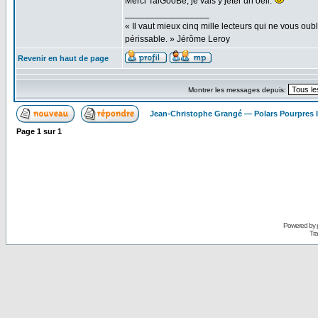
Merci TaiGooBe, je vais y jeter un oeil.
_________________
« Il vaut mieux cinq mille lecteurs qui ne vous o
périssable. » Jérôme Leroy
Revenir en haut de page
Montrer les messages depuis:
Jean-Christophe Grangé — Polars Pourpres
Page
1
sur
1
Powered by
Tra