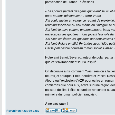
participation de France Télévisions.
« Les polars parlent des gens qui vivent, là, ici et 
nous parlent, déclare Jean-Pierre Vedel.
J’ai voulu mettre en valeur ce regard de proximité, c
rend indissociable du lieu même où l’intrigue se d
J’ai filmé le pays comme un personnage, beau mais 
marécages, les gouffres…tous jouent leur rôle dans
J’ai filmé les écrivains, qui nous donnent les clés d
J’ai filmé Polars en Midi Pyrénées avec l’idée qu’i
Car le polar est le nouveau roman social. Balzac, 
Notre ami Benoit Séverac, auteur de polar, part à la
que cet environnement leur a inspiré.
On découvre ainsi comment Yves Frémion a fait e
heures, et pourquoi Eric Cherrière et Pascal Dessa
Alègre ou l’explosion d’AZF, pour écrire un roma
confierons que pour eux, écrire sur une région dé
passeur de film, il était naturel de rencontrer au 
mémoire du roman policier français».
A ne pas rater !
Revenir en haut de page