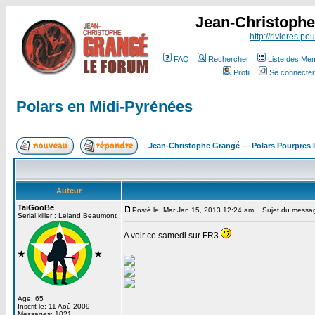
Jean-Christoph
http://rivieres.pou
FAQ
Rechercher
Liste des Me
Profil
Se connecter
Polars en Midi-Pyrénées
Jean-Christophe Grangé — Polars Pourpres
Auteur
TaiGooBe
Posté le: Mar Jan 15, 2013 12:24 am
Sujet du message
Serial killer : Leland Beaumont
A voir ce samedi sur FR3
Age: 65
Inscrit le: 11 Aoû 2009
Messages: 1021