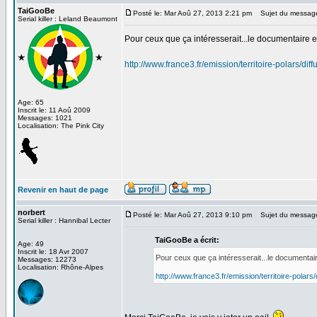
TaiGooBe
Posté le: Mar Aoû 27, 2013 2:21 pm
Sujet du messag
Serial killer : Leland Beaumont
Pour ceux que ça intéresserait...le documentaire es
http://www.france3.fr/emission/territoire-polars/d
Age: 65
Inscrit le: 11 Aoû 2009
Messages: 1021
Localisation: The Pink City
Revenir en haut de page
norbert
Posté le: Mar Aoû 27, 2013 9:10 pm
Sujet du messag
Serial killer : Hannibal Lecter
TaiGooBe a écrit:
Age: 49
Inscrit le: 18 Avr 2007
Pour ceux que ça intéresserait...le documentaire
Messages: 12273
Localisation: Rhône-Alpes
http://www.france3.fr/emission/territoire-polar