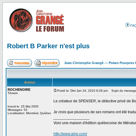
FA
Robert B Parker n'est plus
Jean-Christophe Grangé — Polars Pourpres
Auteur
ROCHENOIRE
Posté le: Dim Jan 24, 2010 8:28 pm
Sujet du message: 
Témoin
Le créateur de SPENSER, le détective privé de Bos
Inscrit le: 25 Mai 2005
Messages: 53
Je crois que plusieurs de ses romans ont été tradui
Localisation: Montréal, Québec
_________________
Voici une maison d'édition québecoise de littérat
http://www.alire.com/