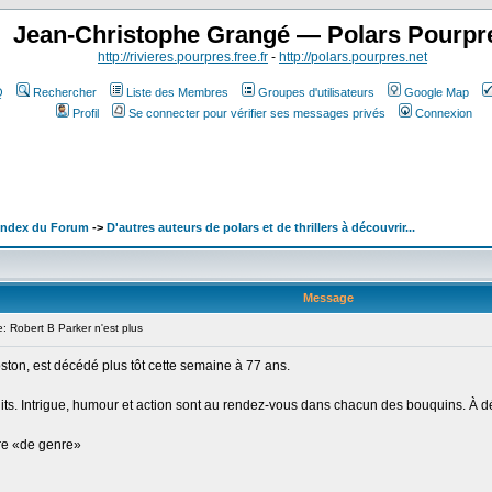
Jean-Christophe Grangé — Polars Pourpr
http://rivieres.pourpres.free.fr
-
http://polars.pourpres.net
Q
Rechercher
Liste des Membres
Groupes d'utilisateurs
Google Map
Profil
Se connecter pour vérifier ses messages privés
Connexion
 Index du Forum
->
D'autres auteurs de polars et de thrillers à découvrir...
Message
Robert B Parker n'est plus
ton, est décédé plus tôt cette semaine à 77 ans.
ts. Intrigue, humour et action sont au rendez-vous dans chacun des bouquins. À décou
ure «de genre»