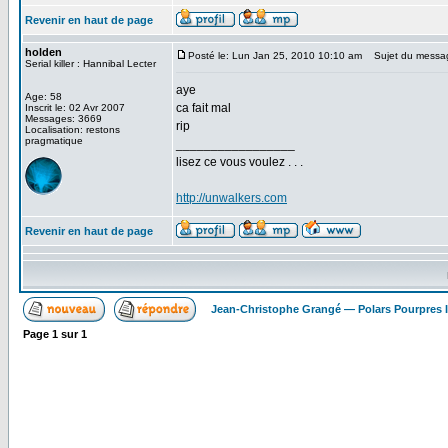
Revenir en haut de page
holden
Posté le: Lun Jan 25, 2010 10:10 am
Sujet du messa
Serial killer : Hannibal Lecter
aye
Age: 58
ca fait mal
Inscrit le: 02 Avr 2007
Messages: 3669
rip
Localisation: restons
pragmatique
_________________
lisez ce vous voulez . . .
http://unwalkers.com
Revenir en haut de page
Jean-Christophe Grangé — Polars Pourpres
Page
1
sur
1