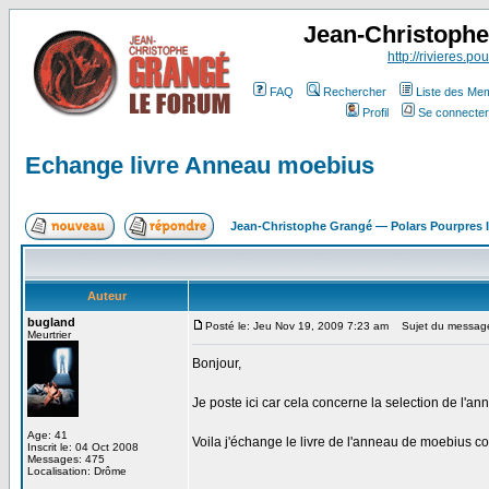
Jean-Christoph
http://rivieres.pou
FAQ
Rechercher
Liste des Me
Profil
Se connecter
Echange livre Anneau moebius
Jean-Christophe Grangé — Polars Pourpres
Auteur
bugland
Posté le: Jeu Nov 19, 2009 7:23 am
Sujet du message
Meurtrier
Bonjour,
Je poste ici car cela concerne la selection de l'an
Age: 41
Voila j'échange le livre de l'anneau de moebius con
Inscrit le: 04 Oct 2008
Messages: 475
Localisation: Drôme