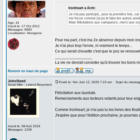
Ironheart a écrit:
Je n'ai pas participé,, pour la première fois, c
me forcer comme j'ai pu le faire les autres ann
Mais félicitations aux vainqueurs, merci aux org
Age: 41
Inscrit le: 17 Oct 2012
Messages: 9083
Localisation: Hexagone
Pour ma part, c'est ma 2e absence depuis mon insc
Je n'ai plus trop l'envie, ni vraiment le temps...
Ce qui serait chouette c'est que le jury se renouv
_________________
La vie ne devrait consister qu'à trouver les bons
Revenir en haut de page
JohnSteed
Posté le: Ven Juin 12, 2026 7:23 am
Sujet du messag
Serial killer : Leland Beaumont
Félicitation aux lauréats.
Remerciements aux lecteurs votants pour leur enga
Comme Ironheart, je n'ai pas lu les livres des fina
J'espère que pour l'édition prochaine, je pourrais 
Inscrit le: 08 Aoû 2016
Messages: 1246