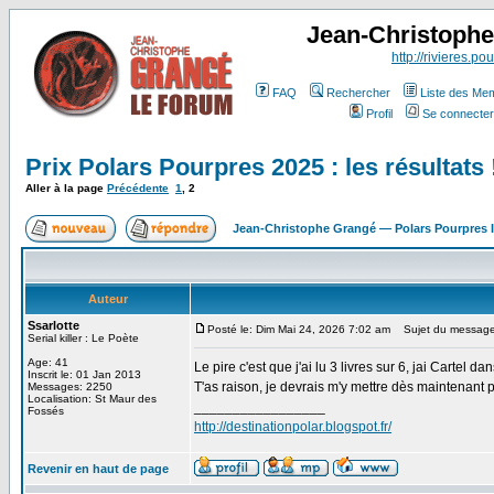
Jean-Christoph
http://rivieres.pou
FAQ
Rechercher
Liste des Me
Profil
Se connecter
Prix Polars Pourpres 2025 : les résultats 
Aller à la page
Précédente
1
,
2
Jean-Christophe Grangé — Polars Pourpres
Auteur
Ssarlotte
Posté le: Dim Mai 24, 2026 7:02 am
Sujet du message
Serial killer : Le Poète
Age: 41
Le pire c'est que j'ai lu 3 livres sur 6, jai Cartel
Inscrit le: 01 Jan 2013
T'as raison, je devrais m'y mettre dès maintenant p
Messages: 2250
Localisation: St Maur des
_________________
Fossés
http://destinationpolar.blogspot.fr/
Revenir en haut de page