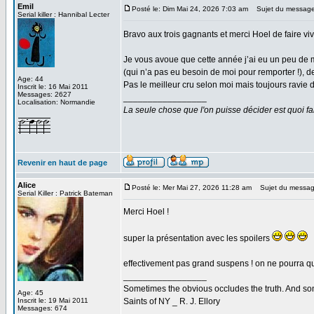
Emil
Posté le: Dim Mai 24, 2026 7:03 am
Sujet du message
Serial killer : Hannibal Lecter
Bravo aux trois gagnants et merci Hoel de faire viv
Je vous avoue que cette année j’ai eu un peu de m
(qui n’a pas eu besoin de moi pour remporter !), 
Age: 44
Pas le meilleur cru selon moi mais toujours ravie d
Inscrit le: 16 Mai 2011
Messages: 2627
_________________
Localisation: Normandie
La seule chose que l'on puisse décider est quoi fa
Revenir en haut de page
Alice
Posté le: Mer Mai 27, 2026 11:28 am
Sujet du messag
Serial Killer : Patrick Bateman
Merci Hoel !
super la présentation avec les spoilers
effectivement pas grand suspens ! on ne pourra q
_________________
Sometimes the obvious occludes the truth. And som
Age: 45
Inscrit le: 19 Mai 2011
Saints of NY _ R. J. Ellory
Messages: 674