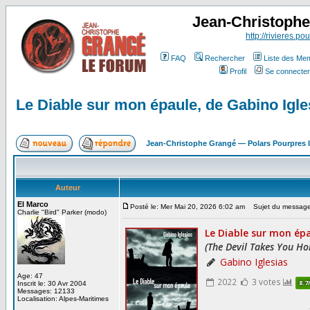
Jean-Christoph
http://rivieres.pou
FAQ
Rechercher
Liste des Me
Profil
Se connecter
Le Diable sur mon épaule, de Gabino Igle
Jean-Christophe Grangé — Polars Pourpres
Auteur
El Marco
Posté le: Mer Mai 20, 2026 6:02 am
Sujet du message: 
Charlie "Bird" Parker (modo)
Age: 47
Inscrit le: 30 Avr 2004
Messages: 12133
Localisation: Alpes-Maritimes