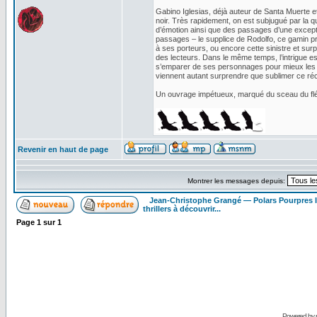
Gabino Iglesias, déjà auteur de Santa Muerte et
noir. Très rapidement, on est subjugué par la q
d’émotion ainsi que des passages d’une excepti
passages – le supplice de Rodolfo, ce gamin p
à ses porteurs, ou encore cette sinistre et su
des lecteurs. Dans le même temps, l’intrigue es
s’emparer de ses personnages pour mieux les br
viennent autant surprendre que sublimer ce réci
Un ouvrage impétueux, marqué du sceau du fléau
Revenir en haut de page
Montrer les messages depuis:
Jean-Christophe Grangé — Polars Pourpres
thrillers à découvrir...
Page
1
sur
1
Powered by