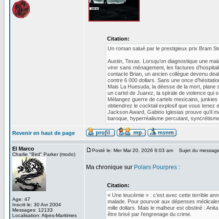
Citation:
Un roman salué par le prestigieux prix Bram S
Austin, Texas. Lorsqu’on diagnostique une maladi
virer sans ménagement, les factures d’hospital
contacte Brian, un ancien collègue devenu deale
contre 6 000 dollars. Sans une once d’hésitatio
Mais La Huesuda, la déesse de la mort, plane su
un cartel de Juarez, la spirale de violence qui se
Mélangez guerre de cartels mexicains, junkies a
obtiendrez le cocktail explosif que vous tenez
Jackson Award, Gabino Iglesias prouve qu'il maîtr
baroque, hyperréalisme percutant, syncrétisme 
Revenir en haut de page
El Marco
Posté le: Mer Mai 20, 2026 6:03 am
Sujet du message
Charlie "Bird" Parker (modo)
Ma chronique sur
Polars Pourpres
:
Citation:
« Une leucémie » : c’est avec cette terrible a
Age: 47
malade. Pour pourvoir aux dépenses médicales,
Inscrit le: 30 Avr 2004
mille dollars. Mais le malheur est obstiné : An
Messages: 12133
être brisé par l’engrenage du crime.
Localisation: Alpes-Maritimes