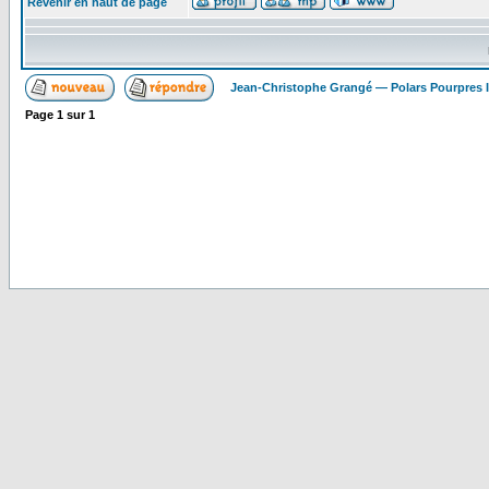
Revenir en haut de page
Jean-Christophe Grangé — Polars Pourpres
Page
1
sur
1