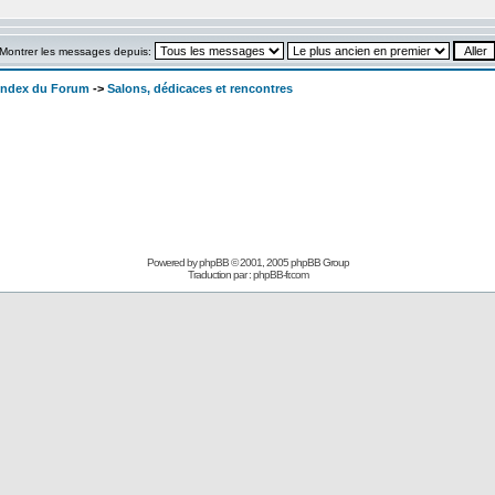
Montrer les messages depuis:
 Index du Forum
->
Salons, dédicaces et rencontres
Powered by
phpBB
© 2001, 2005 phpBB Group
Traduction par :
phpBB-fr.com