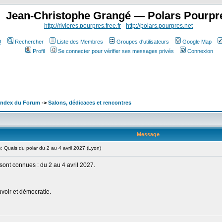
Jean-Christophe Grangé — Polars Pourpr
http://rivieres.pourpres.free.fr
-
http://polars.pourpres.net
Q
Rechercher
Liste des Membres
Groupes d'utilisateurs
Google Map
Profil
Se connecter pour vérifier ses messages privés
Connexion
 Index du Forum
->
Salons, dédicaces et rencontres
Message
Quais du polar du 2 au 4 avril 2027 (Lyon)
sont connues : du 2 au 4 avril 2027.
uvoir et démocratie.