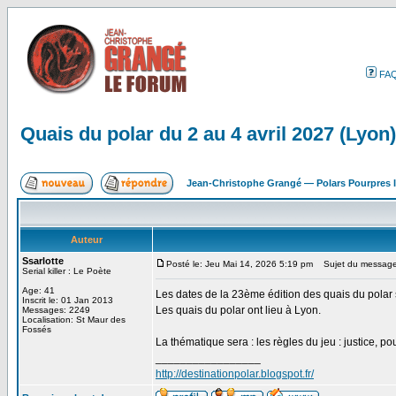
FA
Quais du polar du 2 au 4 avril 2027 (Lyon)
Jean-Christophe Grangé — Polars Pourpres
Auteur
Ssarlotte
Posté le: Jeu Mai 14, 2026 5:19 pm
Sujet du message: 
Serial killer : Le Poète
Age: 41
Les dates de la 23ème édition des quais du polar 
Inscrit le: 01 Jan 2013
Les quais du polar ont lieu à Lyon.
Messages: 2249
Localisation: St Maur des
Fossés
La thématique sera : les règles du jeu : justice, po
_________________
http://destinationpolar.blogspot.fr/