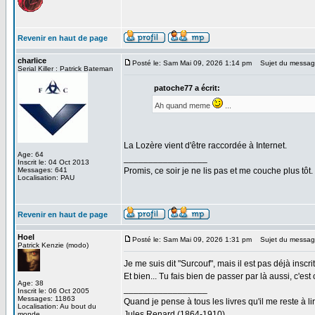
Revenir en haut de page
charlice
Posté le: Sam Mai 09, 2026 1:14 pm
Sujet du messag
Serial Killer : Patrick Bateman
patoche77 a écrit:
Ah quand meme
...
La Lozère vient d'être raccordée à Internet.
Age: 64
_________________
Inscrit le: 04 Oct 2013
Messages: 641
Promis, ce soir je ne lis pas et me couche plus tôt.
Localisation: PAU
Revenir en haut de page
Hoel
Posté le: Sam Mai 09, 2026 1:31 pm
Sujet du messag
Patrick Kenzie (modo)
Je me suis dit "Surcouf", mais il est pas déjà inscrit
Et bien... Tu fais bien de passer par là aussi, c'e
Age: 38
_________________
Inscrit le: 06 Oct 2005
Messages: 11863
Quand je pense à tous les livres qu'il me reste à lir
Localisation: Au bout du
Jules Renard (1864-1910)
monde