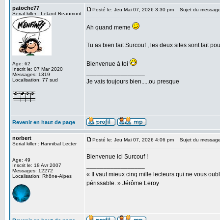
patoche77
Posté le: Jeu Mai 07, 2026 3:30 pm
Sujet du message
Serial killer : Leland Beaumont
Ah quand meme
Tu as bien fait Surcouf , les deux sites sont fait
Bienvenue à toi
Age: 62
Inscrit le: 07 Mar 2020
_________________
Messages: 1319
Localisation: 77 sud
Je vais toujours bien.....ou presque
Revenir en haut de page
norbert
Posté le: Jeu Mai 07, 2026 4:06 pm
Sujet du message
Serial killer : Hannibal Lecter
Bienvenue ici Surcouf !
Age: 49
_________________
Inscrit le: 18 Avr 2007
Messages: 12272
« Il vaut mieux cinq mille lecteurs qui ne vous o
Localisation: Rhône-Alpes
périssable. » Jérôme Leroy