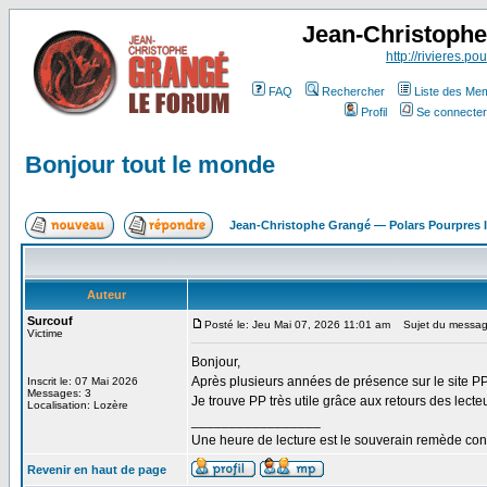
Jean-Christoph
http://rivieres.pou
FAQ
Rechercher
Liste des Me
Profil
Se connecter
Bonjour tout le monde
Jean-Christophe Grangé — Polars Pourpres
Auteur
Surcouf
Posté le: Jeu Mai 07, 2026 11:01 am
Sujet du message
Victime
Bonjour,
Après plusieurs années de présence sur le site PP,
Inscrit le: 07 Mai 2026
Messages: 3
Je trouve PP très utile grâce aux retours des lecteu
Localisation: Lozère
_________________
Une heure de lecture est le souverain remède cont
Revenir en haut de page