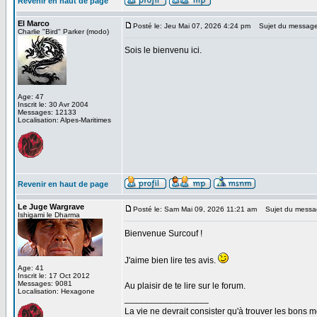
Revenir en haut de page
El Marco
Posté le: Jeu Mai 07, 2026 4:24 pm
Sujet du message
Charlie "Bird" Parker (modo)
Sois le bienvenu ici.
Age: 47
Inscrit le: 30 Avr 2004
Messages: 12133
Localisation: Alpes-Maritimes
Revenir en haut de page
Le Juge Wargrave
Posté le: Sam Mai 09, 2026 11:21 am
Sujet du messa
Ishigami le Dharma
Bienvenue Surcouf !
J'aime bien lire tes avis.
Age: 41
Inscrit le: 17 Oct 2012
Messages: 9081
Au plaisir de te lire sur le forum.
Localisation: Hexagone
_________________
La vie ne devrait consister qu'à trouver les bons