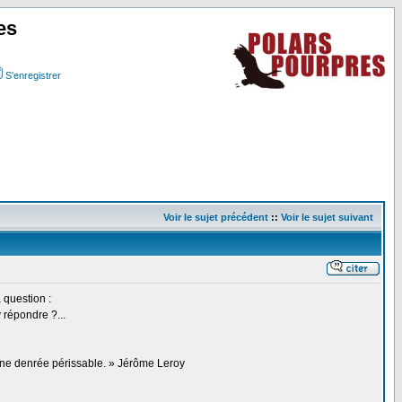
es
S'enregistrer
Voir le sujet précédent
::
Voir le sujet suivant
 question :
 répondre ?...
 une denrée périssable. » Jérôme Leroy