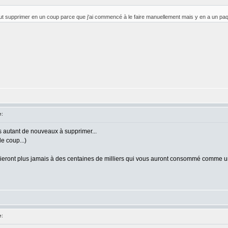
out supprimer en un coup parce que j'ai commencé à le faire manuellement mais y en a un pa
e:
ès autant de nouveaux à supprimer...
le coup...)
ublieront plus jamais à des centaines de milliers qui vous auront consommé comme
e: