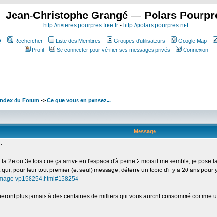
Jean-Christophe Grangé — Polars Pourpr
http://rivieres.pourpres.free.fr
-
http://polars.pourpres.net
Q
Rechercher
Liste des Membres
Groupes d'utilisateurs
Google Map
Profil
Se connecter pour vérifier ses messages privés
Connexion
 Index du Forum
->
Ce que vous en pensez...
Message
e:
a 2e ou 3e fois que ça arrive en l'espace d'à peine 2 mois il me semble, je pose la
qui, pour leur tout premier (et seul) message, déterre un topic d'il y a 20 ans pour y
um/image-vp158254.html#158254
ublieront plus jamais à des centaines de milliers qui vous auront consommé comme