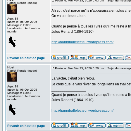
Posté le: Mer Fév 25, 2026 6:03 pm
Sujet du messag
Patrick Kenzie (modo)
Ah zut, c'est parce qu'ils n'apparaissaient plus
On va continuer alors...
Age: 38
_________________
Inscrit le: 06 Oct 2005
Messages: 11863
Quand je pense à tous les livres qu'il me reste à lir
Localisation: Au bout du
Jules Renard (1864-1910)
monde
http://hanniballelecteur.wordpress.com/
Revenir en haut de page
Hoel
Posté le: Mer Fév 25, 2026 6:20 pm
Sujet du messag
Patrick Kenzie (modo)
La vache, c'était bien relou.
Je crois que je vais rêver de longs liens en thaï cet
Age: 38
_________________
Inscrit le: 06 Oct 2005
Messages: 11863
Quand je pense à tous les livres qu'il me reste à lir
Localisation: Au bout du
monde
Jules Renard (1864-1910)
http://hanniballelecteur.wordpress.com/
Revenir en haut de page