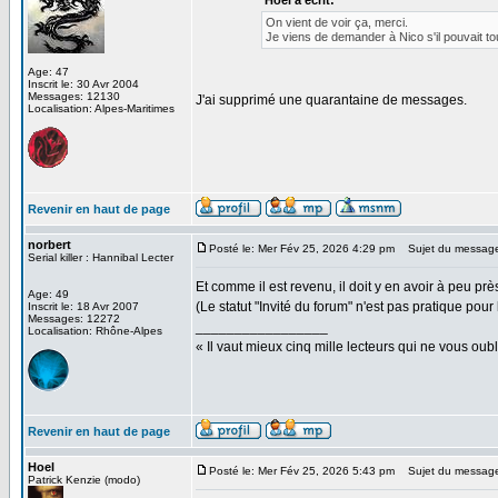
Hoel a écrit:
On vient de voir ça, merci.
Je viens de demander à Nico s'il pouvait t
Age: 47
Inscrit le: 30 Avr 2004
Messages: 12130
J'ai supprimé une quarantaine de messages.
Localisation: Alpes-Maritimes
Revenir en haut de page
norbert
Posté le: Mer Fév 25, 2026 4:29 pm
Sujet du messag
Serial killer : Hannibal Lecter
Et comme il est revenu, il doit y en avoir à peu pr
Age: 49
(Le statut "Invité du forum" n'est pas pratique pour 
Inscrit le: 18 Avr 2007
Messages: 12272
_________________
Localisation: Rhône-Alpes
« Il vaut mieux cinq mille lecteurs qui ne vous o
Revenir en haut de page
Hoel
Posté le: Mer Fév 25, 2026 5:43 pm
Sujet du messag
Patrick Kenzie (modo)