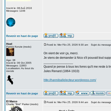
Inscrit le: 08 Aoû 2016
Messages: 1246
Revenir en haut de page
Hoel
Posté le: Mer Fév 25, 2026 9:30 am
Sujet du messag
Patrick Kenzie (modo)
On vient de voir ça, merci.
Je viens de demander à Nico s'il pouvait tout su
Age: 38
_________________
Inscrit le: 06 Oct 2005
Messages: 11863
Quand je pense à tous les livres qu'il me reste à lir
Localisation: Au bout du
Jules Renard (1864-1910)
monde
http://hanniballelecteur.wordpress.com/
Revenir en haut de page
El Marco
Posté le: Mer Fév 25, 2026 9:44 am
Sujet du messag
Charlie "Bird" Parker (modo)