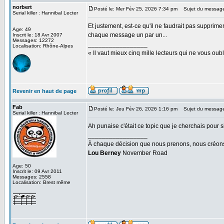
norbert
Posté le: Mer Fév 25, 2026 7:34 pm
Sujet du messag
Serial killer : Hannibal Lecter
Et justement, est-ce qu'il ne faudrait pas supprime
Age: 49
chaque message un par un...
Inscrit le: 18 Avr 2007
Messages: 12272
_________________
Localisation: Rhône-Alpes
« Il vaut mieux cinq mille lecteurs qui ne vous o
Revenir en haut de page
Fab
Posté le: Jeu Fév 26, 2026 1:16 pm
Sujet du messag
Serial killer : Hannibal Lecter
Ah punaise c'était ce topic que je cherchais pour s
_________________
À chaque décision que nous prenons, nous créons u
Lou Berney
November Road
Age: 50
Inscrit le: 09 Avr 2011
Messages: 2558
Localisation: Brest même