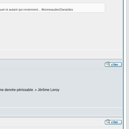
quet et autant qui reviennent... #tonneaudesDanaïdes
 une denrée périssable. » Jérôme Leroy