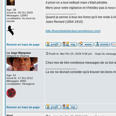
A priori on a tout nettoyé mais c'était pénible.
Merci pour votre vigilance et n'hésitez pas à nous
Age: 38
_________________
Inscrit le: 06 Oct 2005
Messages: 11863
Quand je pense à tous les livres qu'il me reste à lir
Localisation: Au bout du
monde
Jules Renard (1864-1910)
http://hanniballelecteur.wordpress.com/
Revenir en haut de page
Le Juge Wargrave
Posté le: Mer Fév 25, 2026 5:58 pm
Sujet du messag
Ishigami le Dharma
Chez moi de très nombreux messages de ce bot appar
_________________
La vie ne devrait consister qu'à trouver les bons
Age: 41
Inscrit le: 17 Oct 2012
Messages: 9081
Localisation: Hexagone
Revenir en haut de page
Hoel