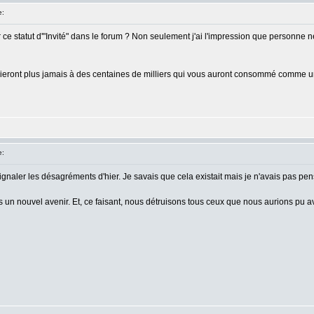
e:
r ce statut d'"Invité" dans le forum ? Non seulement j'ai l'impression que personne ne
ublieront plus jamais à des centaines de milliers qui vous auront consommé comme
e:
ignaler les désagréments d'hier. Je savais que cela existait mais je n'avais pas pens
n nouvel avenir. Et, ce faisant, nous détruisons tous ceux que nous aurions pu avo