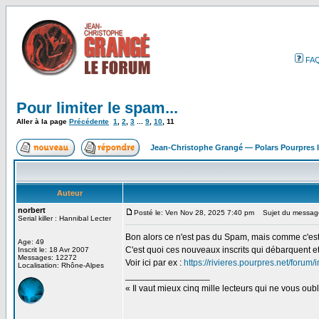
FA
Pour limiter le spam...
Aller à la page
Précédente
1
,
2
,
3
...
9
,
10
,
11
Jean-Christophe Grangé — Polars Pourpres
Auteur
norbert
Posté le: Ven Nov 28, 2025 7:40 pm
Sujet du messag
Serial killer : Hannibal Lecter
Bon alors ce n'est pas du Spam, mais comme c'est l
Age: 49
C'est quoi ces nouveaux inscrits qui débarquent et 
Inscrit le: 18 Avr 2007
Messages: 12272
Voir ici par ex :
https://rivieres.pourpres.net/for
Localisation: Rhône-Alpes
_________________
« Il vaut mieux cinq mille lecteurs qui ne vous o