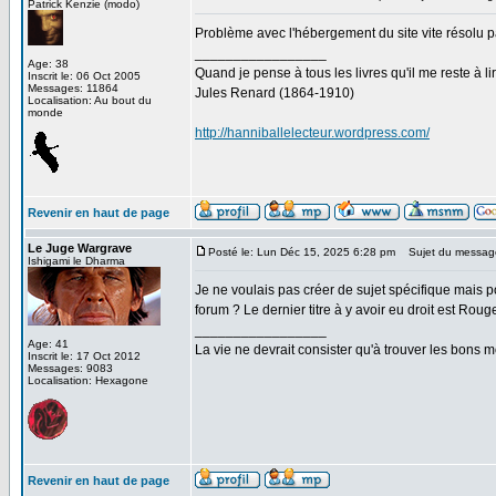
Patrick Kenzie (modo)
Problème avec l'hébergement du site vite résolu p
_________________
Age: 38
Quand je pense à tous les livres qu'il me reste à lir
Inscrit le: 06 Oct 2005
Messages: 11864
Jules Renard (1864-1910)
Localisation: Au bout du
monde
http://hanniballelecteur.wordpress.com/
Revenir en haut de page
Le Juge Wargrave
Posté le: Lun Déc 15, 2025 6:28 pm
Sujet du messag
Ishigami le Dharma
Je ne voulais pas créer de sujet spécifique mais po
forum ? Le dernier titre à y avoir eu droit est Rou
_________________
Age: 41
La vie ne devrait consister qu'à trouver les bons
Inscrit le: 17 Oct 2012
Messages: 9083
Localisation: Hexagone
Revenir en haut de page