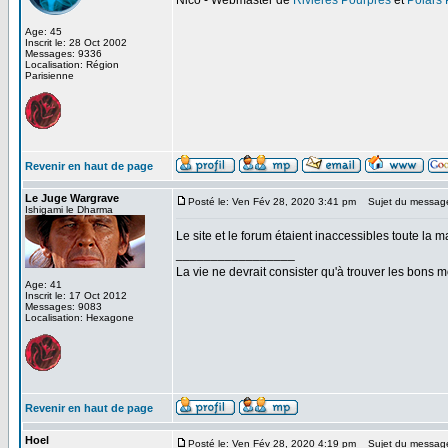
Nico - Webmaster de
Rivières Pourpres
et
Polars
Age: 45
Inscrit le: 28 Oct 2002
Messages: 9336
Localisation: Région
Parisienne
Revenir en haut de page
Le Juge Wargrave
Posté le: Ven Fév 28, 2020 3:41 pm
Sujet du messag
Ishigami le Dharma
Le site et le forum étaient inaccessibles toute la m
_________________
La vie ne devrait consister qu'à trouver les bons
Age: 41
Inscrit le: 17 Oct 2012
Messages: 9083
Localisation: Hexagone
Revenir en haut de page
Hoel
Posté le: Ven Fév 28, 2020 4:19 pm
Sujet du messag