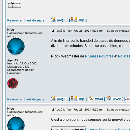
Revenir en haut de page
Nico
Posté le: Ven Fév 28, 2014 5:02 pm
Sujet du messag
Commissaire Niémans (site
admin)
Afin de finaliser le transfert de bases de données
dizaines de minutes. Si tout se passe bien, ça ne de
_________________
Nico - Webmaster de
Rivières Pourpres
et
Polars
Age: 45
Inscrit le: 28 Oct 2002
Messages: 9336
Localisation: Région
Parisienne
Revenir en haut de page
Nico
Posté le: Ven Fév 28, 2014 5:15 pm
Sujet du messag
Commissaire Niémans (site
admin)
C'est a priori bon, nous sommes sur la nouvelle b
_________________