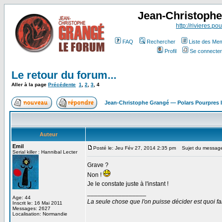
Jean-Christoph
http://rivieres.pou
FAQ
Rechercher
Liste des Me
Profil
Se connecter
Le retour du forum...
Aller à la page
Précédente
1
,
2
,
3
,
4
Jean-Christophe Grangé — Polars Pourpres
Auteur
Emil
Posté le: Jeu Fév 27, 2014 2:35 pm
Sujet du messag
Serial killer : Hannibal Lecter
Grave ?
Non !
Je le constate juste à l'instant !
_________________
Age: 44
La seule chose que l'on puisse décider est quoi fa
Inscrit le: 16 Mai 2011
Messages: 2627
Localisation: Normandie