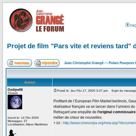
FA
Projet de film "Pars vite et reviens tard" 
Jean-Christophe Grangé — Polars Pourpres
Auteur
Oedipe06
Posté le: Jeu Fév 17, 2005 3:47 pm
Sujet du message: P
Témoin
Profitant de l’European Film Market berlinois, Gau
réalisateur français va se lancer dans l’univers d
Retraçant une enquête de
l’original commissair
métier de crieur de nouvelles.
Inscrit le: 14 Fév 2004
Messages: 37
+ ici :
http://www.cineuropa.org/new.asp?docume
Localisation: Alpes Maritimes