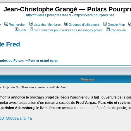
Jean-Christophe Grangé — Polars Pourpr
http://rivieres.pourpres.free.fr
-
http://polars.pourpres.net
Q
Rechercher
Liste des Membres
Groupes d'utilisateurs
Google Map
Profil
Se connecter pour vérifier ses messages privés
Connexion
de Fred
 Index du Forum
->
Petit et grand écran
Message
rojet de film "Pars vite et reviens tard" de Fred
mont a annoncé le prochain projet de Régis Wargnier qui a fait l’ouverture de la co
u polar avec l’adaptation d’un roman à succès de
Fred Vargas: Pars vite et reviens
e parisien Adamsberg
, le livre démarre avec la rumeur d’une épidémie de peste, u
ntID=50658&lang=fra