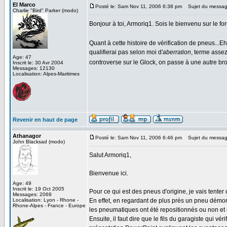
El Marco
Posté le: Sam Nov 11, 2006 6:38 pm
Sujet du messag
Charlie "Bird" Parker (modo)
Bonjour à toi, Armoriq1. Sois le bienvenu sur le fo
Quant à cette histoire de vérification de pneus...Eh
qualifierai pas selon moi d'
aberration
, terme assez
Age: 47
controverse sur le Glock, on passe à une autre brouti
Inscrit le: 30 Avr 2004
Messages: 12130
Localisation: Alpes-Maritimes
Revenir en haut de page
Athanagor
Posté le: Sam Nov 11, 2006 6:46 pm
Sujet du messag
John Blacksad (modo)
Salut Armoriq1,
Bienvenue ici.
Age: 49
Inscrit le: 19 Oct 2005
Pour ce qui est des pneus d'origine, je vais tenter 
Messages: 2069
Localisation: Lyon - Rhone -
En effet, en regardant de plus près un pneu démonté 
Rhone-Alpes - France - Europe
les pneumatiques ont été repositionnés ou non et 
Ensuite, il faut dire que le fils du garagiste qui v