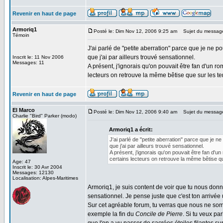
Revenir en haut de page
Armoriq1
Posté le: Dim Nov 12, 2006 9:25 am
Sujet du messag
Témoin
J'ai parlé de "petite aberration" parce que je ne p
que j'ai par ailleurs trouvé sensationnel.
Inscrit le: 11 Nov 2006
Messages: 11
A présent, j'ignorais qu'on pouvait être fan d'un ro
lecteurs on retrouve la même bêtise que sur les ter
Revenir en haut de page
El Marco
Posté le: Dim Nov 12, 2006 9:40 am
Sujet du messag
Charlie "Bird" Parker (modo)
Armoriq1 a écrit:
J'ai parlé de "petite aberration" parce que je n
que j'ai par ailleurs trouvé sensationnel.
A présent, j'ignorais qu'on pouvait être fan d'u
certains lecteurs on retrouve la même bêtise qu
Age: 47
Inscrit le: 30 Avr 2004
Messages: 12130
Localisation: Alpes-Maritimes
Armoriq1, je suis content de voir que tu nous don
sensationnel. Je pense juste que c'est ton arrivée 
Sur cet agréable forum, tu verras que nous ne som
exemple la fin du
Concile de Pierre
. Si tu veux pa