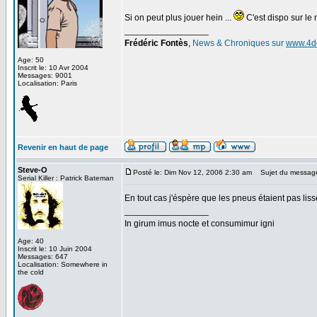
Si on peut plus jouer hein ...
C'est dispo sur le n
_________________
Frédéric Fontès
,
News & Chroniques sur
www.4d
Age: 50
Inscrit le: 10 Avr 2004
Messages: 9001
Localisation: Paris
Revenir en haut de page
Steve-O
Posté le: Dim Nov 12, 2006 2:30 am
Sujet du messag
Serial Killer : Patrick Bateman
En tout cas j'éspère que les pneus étaient pas lisse
_________________
In girum imus nocte et consumimur igni
Age: 40
Inscrit le: 10 Juin 2004
Messages: 647
Localisation: Somewhere in
the cold