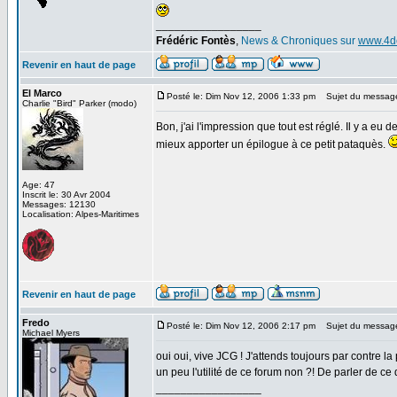
_________________
Frédéric Fontès
,
News & Chroniques sur
www.4d
Revenir en haut de page
El Marco
Posté le: Dim Nov 12, 2006 1:33 pm
Sujet du messag
Charlie "Bird" Parker (modo)
Bon, j'ai l'impression que tout est réglé. Il y a eu d
mieux apporter un épilogue à ce petit pataquès.
Age: 47
Inscrit le: 30 Avr 2004
Messages: 12130
Localisation: Alpes-Maritimes
Revenir en haut de page
Fredo
Posté le: Dim Nov 12, 2006 2:17 pm
Sujet du messag
Michael Myers
oui oui, vive JCG ! J'attends toujours par contre la
un peu l'utilité de ce forum non ?! De parler de ce
_________________