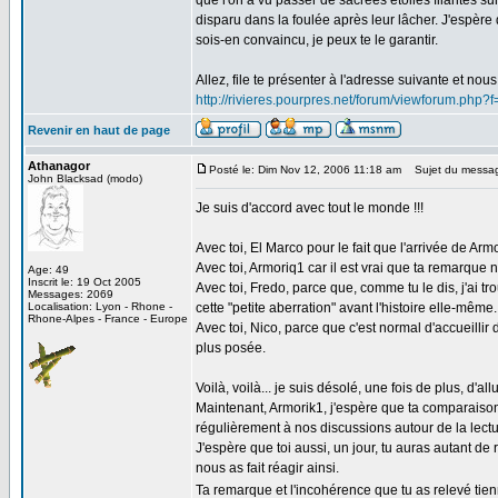
que l'on a vu passer de sacrées étoiles filantes s
disparu dans la foulée après leur lâcher. J'espère
sois-en convaincu, je peux te le garantir.
Allez, file te présenter à l'adresse suivante et nou
http://rivieres.pourpres.net/forum/viewforum.php?
Revenir en haut de page
Athanagor
Posté le: Dim Nov 12, 2006 11:18 am
Sujet du messa
John Blacksad (modo)
Je suis d'accord avec tout le monde !!!
Avec toi, El Marco pour le fait que l'arrivée de Arm
Avec toi, Armoriq1 car il est vrai que ta remarque n
Age: 49
Inscrit le: 19 Oct 2005
Avec toi, Fredo, parce que, comme tu le dis, j'ai 
Messages: 2069
Localisation: Lyon - Rhone -
cette "petite aberration" avant l'histoire elle-même.
Rhone-Alpes - France - Europe
Avec toi, Nico, parce que c'est normal d'accueilli
plus posée.
Voilà, voilà... je suis désolé, une fois de plus, d'al
Maintenant, Armorik1, j'espère que ta comparaison
régulièrement à nos discussions autour de la lectu
J'espère que toi aussi, un jour, tu auras autant d
nous as fait réagir ainsi.
Ta remarque et l'incohérence que tu as relevé tienn