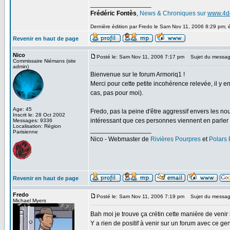
_________________
Frédéric Fontès
,
News & Chroniques sur
www.4d
Dernière édition par Fredo le Sam Nov 11, 2006 8:29 pm; é
Revenir en haut de page
Nico
Posté le: Sam Nov 11, 2006 7:17 pm
Sujet du messag
Commissaire Niémans (site
admin)
Bienvenue sur le forum Armoriq1 !
Merci pour cette petite incohérence relevée, il y e
cas, pas pour moi).
Age: 45
Fredo, pas la peine d'être aggressif envers les n
Inscrit le: 28 Oct 2002
intéressant que ces personnes viennent en parler 
Messages: 9336
Localisation: Région
_________________
Parisienne
Nico - Webmaster de
Rivières Pourpres
et
Polars
Revenir en haut de page
Fredo
Posté le: Sam Nov 11, 2006 7:19 pm
Sujet du messag
Michael Myers
Bah moi je trouve ça crétin cette manière de venir
Y a rien de positif à venir sur un forum avec ce ge