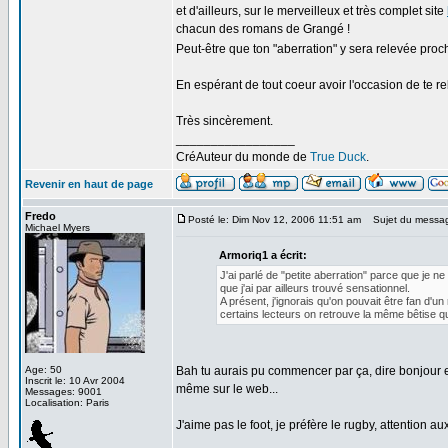
et d'ailleurs, sur le merveilleux et très complet site
chacun des romans de Grangé !
Peut-être que ton "aberration" y sera relevée proch
En espérant de tout coeur avoir l'occasion de te r
Très sincèrement.
_________________
CréAuteur du monde de
True Duck
.
Revenir en haut de page
Fredo
Posté le: Dim Nov 12, 2006 11:51 am
Sujet du messa
Michael Myers
Armoriq1 a écrit:
J'ai parlé de "petite aberration" parce que je n
que j'ai par ailleurs trouvé sensationnel.
A présent, j'ignorais qu'on pouvait être fan d'u
certains lecteurs on retrouve la même bêtise qu
Age: 50
Bah tu aurais pu commencer par ça, dire bonjour e
Inscrit le: 10 Avr 2004
même sur le web...
Messages: 9001
Localisation: Paris
J'aime pas le foot, je préfère le rugby, attention au