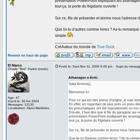
présentation PowerPoint expliquant les avantages 
tout ça, la porte du frigidaire ouverte !
Sur ce, file de présenter et donne nous l'adresse
Que lis-tu d'autres comme livres ? As-tu remarqué 
simple
)
_________________
CréAuteur du monde de
True Duck
.
Revenir en haut de page
El Marco
Posté le: Sam Nov 11, 2006 6:49 pm
Sujet du messag
Charlie "Bird" Parker (modo)
Athanagor a écrit:
Salut Armoriq1,
Bienvenue ici.
Age: 47
Pour ce qui est des pneus d'origine, je vais tent
Inscrit le: 30 Avr 2004
En effet, en regardant de plus près un pneu démo
Messages: 12130
Localisation: Alpes-Maritimes
les pneumatiques ont été repositionnés ou non 
Ensuite, il faut dire que le fils du garagiste qu
présentation PowerPoint expliquant les avantag
tout ça, la porte du frigidaire ouverte !
Sur ce, file de présenter et donne nous l'adre
Que lis-tu d'autres comme livres ? As-tu remar