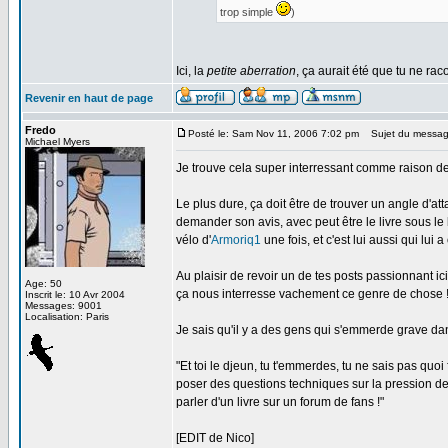
trop simple
)
Ici, la
petite aberration
, ça aurait été que tu ne rac
Revenir en haut de page
Fredo
Posté le: Sam Nov 11, 2006 7:02 pm
Sujet du messag
Michael Myers
Je trouve cela super interressant comme raison de v
Le plus dure, ça doit être de trouver un angle d'att
demander son avis, avec peut être le livre sous le 
vélo d'
Armoriq1
une fois, et c'est lui aussi qui lui 
Au plaisir de revoir un de tes posts passionnant ic
Age: 50
ça nous interresse vachement ce genre de chose !
Inscrit le: 10 Avr 2004
Messages: 9001
Localisation: Paris
Je sais qu'il y a des gens qui s'emmerde grave dans 
"Et toi le djeun, tu t'emmerdes, tu ne sais pas quo
poser des questions techniques sur la pression d
parler d'un livre sur un forum de fans !"
[EDIT de Nico]