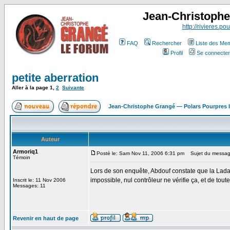
Jean-Christoph
http://rivieres.pou
FAQ
Rechercher
Liste des Me
Profil
Se connecter
petite aberration
Aller à la page
1
,
2
Suivante
Jean-Christophe Grangé — Polars Pourpres
Auteur
Armoriq1
Posté le: Sam Nov 11, 2006 6:31 pm
Sujet du message:
Témoin
Lors de son enquête, Abdouf constate que la Lada b
impossible, nul contrôleur ne vérifie ça, et de toute
Inscrit le: 11 Nov 2006
Messages: 11
Revenir en haut de page