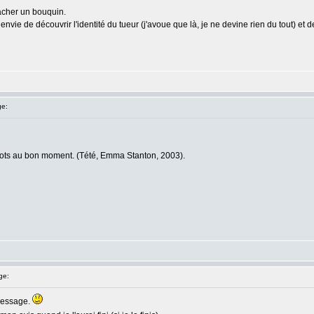
lâcher un bouquin.
 de découvrir l'identité du tueur (j'avoue que là, je ne devine rien du tout) et de 
e:
 mots au bon moment. (Tété, Emma Stanton, 2003).
ge:
 message.