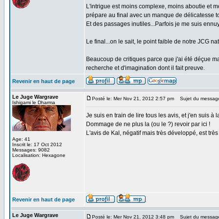
L'intrigue est moins complexe, moins aboutie et mo
prépare au final avec un manque de délicatesse tota
Et des passages inutiles...Parfois je me suis ennuy
Le final...on le sait, le point faible de notre JCG 
Beaucoup de critiques parce que j'ai été déçue mai
recherche et d'imagination dont il fait preuve.
Revenir en haut de page
Le Juge Wargrave
Posté le: Mer Nov 21, 2012 2:57 pm
Sujet du messag
Ishigami le Dharma
Je suis en train de lire tous les avis, et j'en suis
Dommage de ne plus la (ou le ?) revoir par ici !
L'avis de Kal, négatif mais très développé, est très
Age: 41
Inscrit le: 17 Oct 2012
Messages: 9082
Localisation: Hexagone
Revenir en haut de page
Le Juge Wargrave
Posté le: Mer Nov 21, 2012 3:48 pm
Sujet du messag