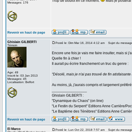
Trop de boulot en ce moment.
Mais je posterai m
Messages: 176
Revenir en haut de page
Ghislain GILBERTI
Posté le: Dim Mar 16, 2014 4:12 am
Sujet du messag
Témoin
Encore une fois je vais me faire insulter, mais si j'
Quelle fin à chier !
Il aurait pu écrire franchement un truc du genre :
Age: 49
"Désolé, mais je n'ai pas trouvé de fin atisfaisant
Inscrit le: 03 Jan 2013
Messages: 45
Localisation: Belfort
Au moins, jà, j'aurais compris et largement préfér
_________________
Ghislain GILBERTI :
"Dynamique du Chaos" (on line)
"Le Festin du Serpent" Editions Anne Carrière/Poc
"Le Baptème des Ténèbres" Editions Anne Carriè
Revenir en haut de page
El Marco
Posté le: Lun Oct 22, 2018 7:57 am
Sujet du messag