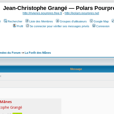
Jean-Christophe Grangé — Polars Pourpr
http://rivieres.pourpres.free.fr
-
http://polars.pourpres.net
Q
Rechercher
Liste des Membres
Groupes d'utilisateurs
Google Map
Profil
Se connecter pour vérifier ses messages privés
Connexion
 Index du Forum
->
La Forêt des Mânes
Message
: