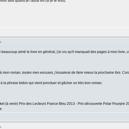
on avis quand je l'aurai fini (si je le finis).
e:
ai beaucoup aimé le livre en général, j'ai cru qu'il manquait des pages à mon livre, u'
e à mon roman, toutes mes excuses, j'essaierai de faire mieux la prochaine fois. Cor
é à la phrase bidon qui vient ponctuer et gâcher un très bon roman.
ket (à venir) Prix des Lecteurs France Bleu 2013 - Prix découverte Polar Pourpre 
re
e: