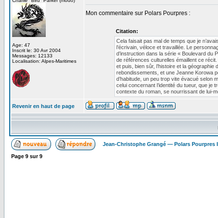
Charlie "Bird" Parker (modo)
Mon commentaire sur Polars Pourpres :
Citation:
Cela faisait pas mal de temps que je n’avais
Age: 47
l’écrivain, véloce et travaillée. Le person
Inscrit le: 30 Avr 2004
d’instruction dans la série « Boulevard du 
Messages: 12133
de références culturelles émaillent ce récit. 
Localisation: Alpes-Maritimes
et puis, bien sûr, l’histoire et la géogra
rebondissements, et une Jeanne Korowa pou
d’habitude, un peu trop vite évacué selon m
celui concernant l’identité du tueur, que je t
contexte du roman, se nourrissant de lui-mê
Revenir en haut de page
Jean-Christophe Grangé — Polars Pourpres
Page
9
sur
9