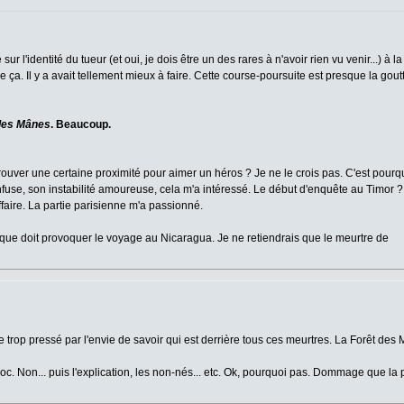
ur l'identité du tueur (et oui, je dois être un des rares à n'avoir rien vu venir...) à l
a. Il y a avait tellement mieux à faire. Cette course-poursuite est presque la goutt
des Mânes
. Beaucoup.
rouver une certaine proximité pour aimer un héros ? Je ne le crois pas. C'est pourqu
confuse, son instabilité amoureuse, cela m'a intéressé. Le début d'enquête au Timor ?
ffaire. La partie parisienne m'a passionné.
ue doit provoquer le voyage au Nicaragua. Je ne retiendrais que le meurtre de
re trop pressé par l'envie de savoir qui est derrière tous ces meurtres. La Forêt d
c. Non... puis l'explication, les non-nés... etc. Ok, pourquoi pas. Dommage que la 