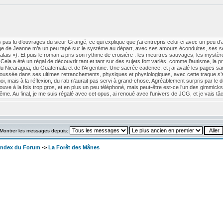
 pas lu d’ouvrages du sieur Grangé, ce qui explique que j’ai entrepris celui-ci avec un peu d’a
nage de Jeanne m’a un peu tapé sur le système au départ, avec ses amours éconduites, ses sent
Palais »). Et puis le roman a pris son rythme de croisière : les meurtres sauvages, les mystèr
Cela a été un régal de découvrir tant et tant sur des sujets fort variés, comme l’autisme, la préhi
phie du Nicaragua, du Guatemala et de l’Argentine. Une sacrée cadence, et j’ai avalé les pa
ssée dans ses ultimes retranchements, physiques et physiologiques, avec cette traque s’
oi, mais à la réflexion, du rab n’aurait pas servi à grand-chose. Agréablement surpris par le d
rouve à la fois trop gros, et en plus un peu téléphoné, mais peut-être est-ce l’un des gimmicks de
me. Au final, je me suis régalé avec cet opus, ai renoué avec l’univers de JCG, et je vais tâ
Montrer les messages depuis:
 Index du Forum
->
La Forêt des Mânes