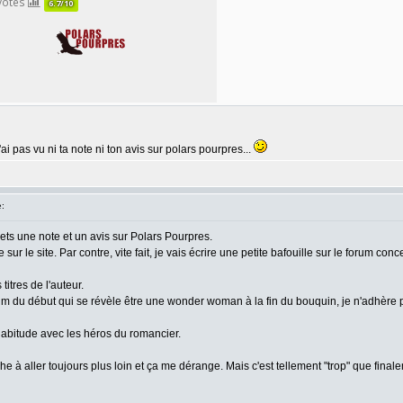
ai pas vu ni ta note ni ton avis sur polars pourpres...
:
 mets une note et un avis sur Polars Pourpres.
r le site. Par contre, vite fait, je vais écrire une petite bafouille sur le forum co
itres de l'auteur.
ctim du début qui se révèle être une wonder woman à la fin du bouquin, je n'adhère p
l'habitude avec les héros du romancier.
e à aller toujours plus loin et ça me dérange. Mais c'est tellement "trop" que finalem