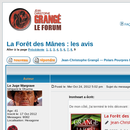
FA
La Forêt des Mânes : les avis
Aller à la page
Précédente
1
,
2
,
3
,
4
,
5
,
6
,
7
,
8
,
9
Jean-Christophe Grangé — Polars Pourpres
Auteur
Le Juge Wargrave
Posté le: Mer Oct 24, 2012 5:02 pm
Sujet du message
Ishigami le Dharma
Ironheart a écrit:
De mon côté, j'ai terminé le très décevant :
Age: 41
Inscrit le: 17 Oct 2012
Messages: 9082
Localisation: Hexagone