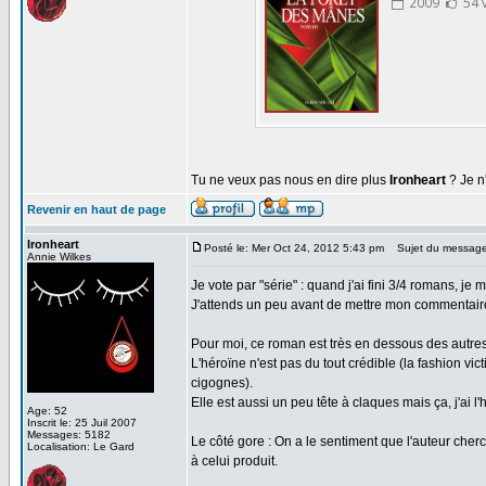
Tu ne veux pas nous en dire plus
Ironheart
? Je n'
Revenir en haut de page
Ironheart
Posté le: Mer Oct 24, 2012 5:43 pm
Sujet du message
Annie Wilkes
Je vote par "série" : quand j'ai fini 3/4 romans, je
J'attends un peu avant de mettre mon commentaire su
Pour moi, ce roman est très en dessous des autres t
L'héroïne n'est pas du tout crédible (la fashion vi
cigognes).
Elle est aussi un peu tête à claques mais ça, j'ai 
Age: 52
Inscrit le: 25 Juil 2007
Messages: 5182
Le côté gore : On a le sentiment que l'auteur cherch
Localisation: Le Gard
à celui produit.