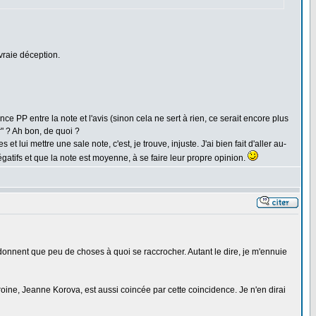
 vraie déception.
ce PP entre la note et l'avis (sinon cela ne sert à rien, ce serait encore plus
er" ? Ah bon, de quoi ?
ui mettre une sale note, c'est, je trouve, injuste. J'ai bien fait d'aller au-
égatifs et que la note est moyenne, à se faire leur propre opinion.
 ne donnent que peu de choses à quoi se raccrocher. Autant le dire, je m'ennuie
éroine, Jeanne Korova, est aussi coincée par cette coincidence. Je n'en dirai