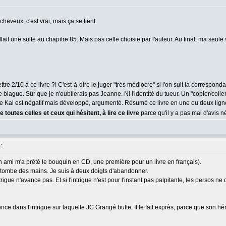
cheveux, c'est vrai, mais ça se tient.
fallait une suite au chapitre 85. Mais pas celle choisie par l'auteur. Au final, ma seule
 2/10 à ce livre ?! C'est-à-dire le juger "très médiocre" si l'on suit la correspondan
nne blague. Sûr que je n'oublierais pas Jeanne. Ni l'identité du tueur. Un "copier/coll
 Kal est négatif mais développé, argumenté. Résumé ce livre en une ou deux lignes et l
 toutes celles et ceux qui hésitent, à lire ce livre
parce qu'il y a pas mal d'avis n
e:
- un ami m'a prêté le bouquin en CD, une première pour un livre en français).
'en tombe des mains. Je suis à deux doigts d'abandonner.
ntrigue n'avance pas. Et si l'intrigue n'est pour l'instant pas palpitante, les persos
nce dans l'intrigue sur laquelle JC Grangé butte. Il le fait exprès, parce que son h