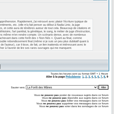
ppréhension. Rapidement, j’ai retrouvé avec plaisir l’écriture typique de
iments, etc. (elle m’a fait penser au début à Nadia Lintz, la juge
es, et cette aura de ténèbres autour de tout cela. Beaucoup de citations et
stoire, l’art pariétal, la génétique, le sang, le métier de juge d’instruction,
ges sans même m’en rendre compte. Un scénario dense, avec de nombreux
achevant dans cette forêt des « Non-Nés ». Quant au final, comme
ouble rebondissement final (même si je suis un peu plus dubitatif quant à
 l’auteur), car il tisse, de fait, un lien inattendu et intéressant avec le
cher à l’avenir de lire ses rares ouvrages qui me manquent.
Toutes les heures sont au format GMT + 1 Heure
Aller à la page
Précédente
1
,
2
,
3
,
4
,
5
,
6
,
7
,
8
,
9
Sauter vers:
Vous
ne pouvez pas
poster de nouveaux sujets dans ce forum
Vous
ne pouvez pas
répondre aux sujets dans ce forum
Vous
ne pouvez pas
éditer vos messages dans ce forum
Vous
ne pouvez pas
supprimer vos messages dans ce forum
Vous
ne pouvez pas
voter dans les sondages de ce forum