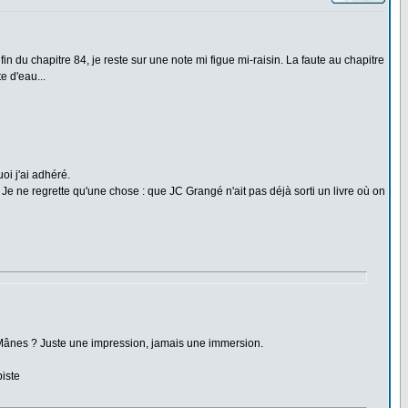
a fin du chapitre 84, je reste sur une note mi figue mi-raisin. La faute au chapitre
e d'eau...
oi j'ai adhéré.
 Je ne regrette qu'une chose : que JC Grangé n'ait pas déjà sorti un livre où on
es Mânes ? Juste une impression, jamais une immersion.
piste