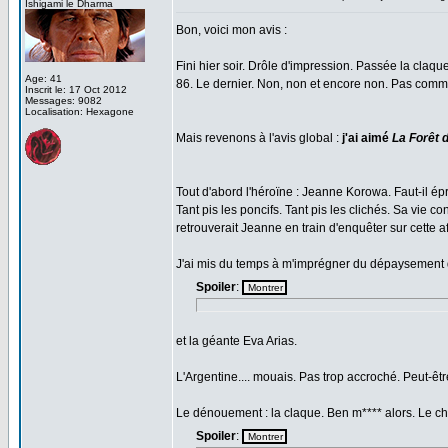
Ishigami le Dharma
Bon, voici mon avis :
Fini hier soir. Drôle d'impression. Passée la claque s
Age: 41
86. Le dernier. Non, non et encore non. Pas comme ç
Inscrit le: 17 Oct 2012
Messages: 9082
Localisation: Hexagone
Mais revenons à l'avis global :
j'ai aimé
La Forêt 
Tout d'abord l'héroïne : Jeanne Korowa. Faut-il ép
Tant pis les poncifs. Tant pis les clichés. Sa vie 
retrouverait Jeanne en train d'enquêter sur cette a
J'ai mis du temps à m'imprégner du dépaysement q
Spoiler
:
et la géante Eva Arias.
L'Argentine.... mouais. Pas trop accroché. Peut-êt
Le dénouement : la claque. Ben m**** alors. Le cho
Spoiler
: