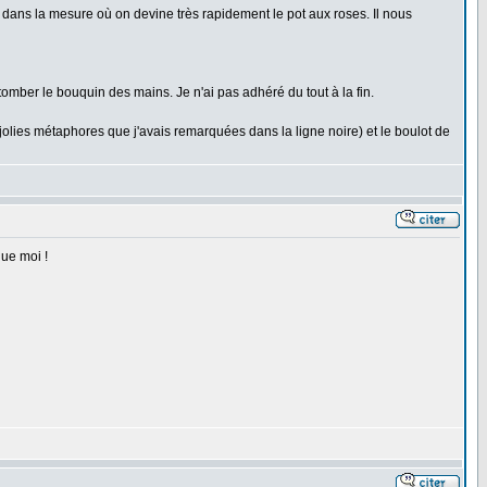
t dans la mesure où on devine très rapidement le pot aux roses. Il nous
t tomber le bouquin des mains. Je n'ai pas adhéré du tout à la fin.
jolies métaphores que j'avais remarquées dans la ligne noire) et le boulot de
que moi !