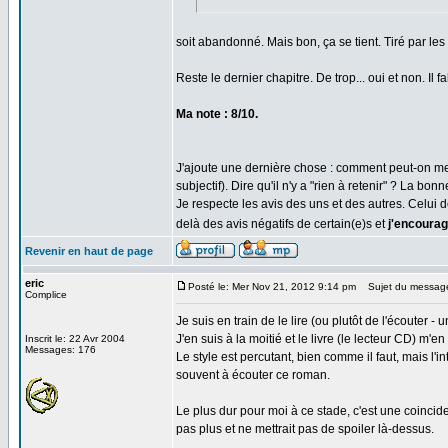
soit abandonné. Mais bon, ça se tient. Tiré par les 
Reste le dernier chapitre. De trop... oui et non. Il 
Ma note : 8/10.
J'ajoute une dernière chose : comment peut-on mettre
subjectif). Dire qu'il n'y a "rien à retenir" ? La bo
Je respecte les avis des uns et des autres. Celui de
delà des avis négatifs de certain(e)s et
j'encourage
Revenir en haut de page
eric
Posté le: Mer Nov 21, 2012 9:14 pm
Sujet du messag
Complice
Je suis en train de le lire (ou plutôt de l'écouter 
J'en suis à la moitié et le livre (le lecteur CD) m
Inscrit le: 22 Avr 2004
Messages: 176
Le style est percutant, bien comme il faut, mais l'i
souvent à écouter ce roman.
Le plus dur pour moi à ce stade, c'est une coincide
pas plus et ne mettrait pas de spoiler là-dessus.