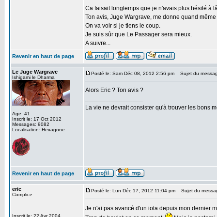
Ca faisait longtemps que je n'avais plus hésité à 
Ton avis, Juge Wargrave, me donne quand même envie
On va voir si je tiens le coup.
Je suis sûr que Le Passager sera mieux.
A suivre...
Revenir en haut de page
Le Juge Wargrave
Posté le: Sam Déc 08, 2012 2:56 pm
Sujet du messag
Ishigami le Dharma
Alors Eric ? Ton avis ?
_________________
La vie ne devrait consister qu'à trouver les bons
Age: 41
Inscrit le: 17 Oct 2012
Messages: 9082
Localisation: Hexagone
Revenir en haut de page
eric
Posté le: Lun Déc 17, 2012 11:04 pm
Sujet du messa
Complice
Je n'ai pas avancé d'un iota depuis mon dernier
Inscrit le: 22 Avr 2004