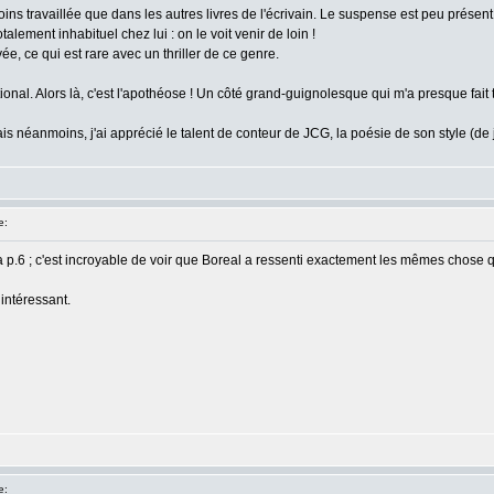
ins travaillée que dans les autres livres de l'écrivain. Le suspense est peu présen
lement inhabituel chez lui : on le voit venir de loin !
ée, ce qui est rare avec un thriller de ce genre.
national. Alors là, c'est l'apothéose ! Un côté grand-guignolesque qui m'a presque fai
s néanmoins, j'ai apprécié le talent de conteur de JCG, la poésie de son style (de 
e:
 à la p.6 ; c'est incroyable de voir que Boreal a ressenti exactement les mêmes chose 
 intéressant.
e: