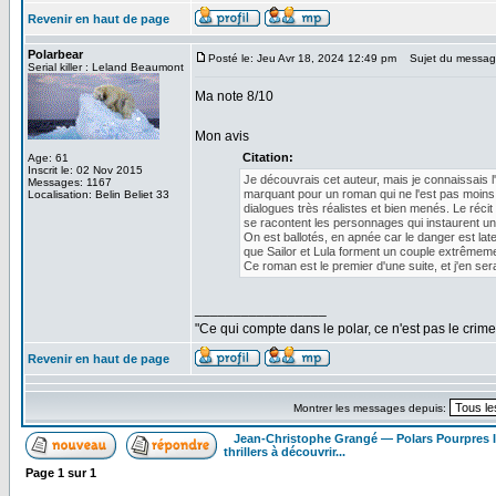
Revenir en haut de page
Polarbear
Posté le: Jeu Avr 18, 2024 12:49 pm
Sujet du messag
Serial killer : Leland Beaumont
Ma note 8/10
Mon avis
Citation:
Age: 61
Inscrit le: 02 Nov 2015
Je découvrais cet auteur, mais je connaissais l'
Messages: 1167
marquant pour un roman qui ne l'est pas moins. 
Localisation: Belin Beliet 33
dialogues très réalistes et bien menés. Le réci
se racontent les personnages qui instaurent u
On est ballotés, en apnée car le danger est lat
que Sailor et Lula forment un couple extrêmemen
Ce roman est le premier d'une suite, et j'en ser
_________________
"Ce qui compte dans le polar, ce n'est pas le crime
Revenir en haut de page
Montrer les messages depuis:
Jean-Christophe Grangé — Polars Pourpres
thrillers à découvrir...
Page
1
sur
1