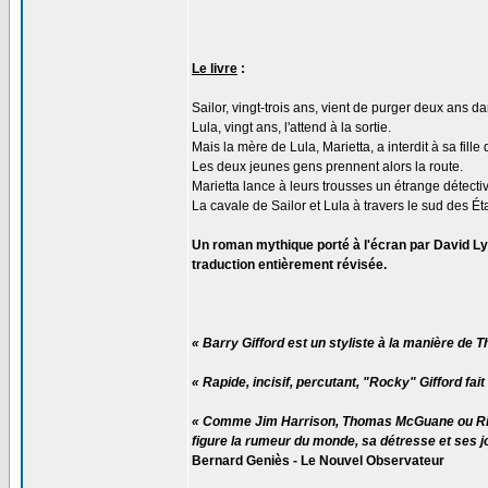
Le livre
:
Sailor, vingt-trois ans, vient de purger deux ans
Lula, vingt ans, l'attend à la sortie.
Mais la mère de Lula, Marietta, a interdit à sa fille 
Les deux jeunes gens prennent alors la route.
Marietta lance à leurs trousses un étrange détecti
La cavale de Sailor et Lula à travers le sud des Ét
Un roman mythique porté à l'écran par David Ly
traduction entièrement révisée.
« Barry Gifford est un styliste à la manière d
« Rapide, incisif, percutant, "Rocky" Gifford fait
« Comme Jim Harrison, Thomas McGuane ou Richar
figure la rumeur du monde, sa détresse et ses jo
Bernard Geniès - Le Nouvel Observateur