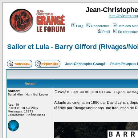
Jean-Christoph
http://rivieres.pou
FAQ
Rechercher
Liste des Me
Profil
Se connecter
Sailor et Lula - Barry Gifford (Rivages/Noi
Jean-Christophe Grangé — Polars Pourpres
Auteur
norbert
Posté le: Sam Jan 06, 2018 6:17 am
Sujet du message: 
Serial killer : Hannibal Lecter
Adapté au cinéma en 1990 par David Lynch, depui
Age: 49
réédité par Rivages/noir dans une traduction de R
Inscrit le: 18 Avr 2007
Messages: 12272
Localisation: Rhône-Alpes