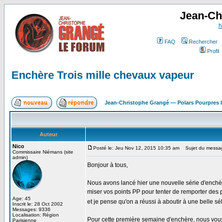
Jean-Ch
h
FAQ
Rechercher
Profil
Enchère Trois mille chevaux vapeur
Jean-Christophe Grangé — Polars Pourpres
Auteur
Nico
Posté le: Jeu Nov 12, 2015 10:35 am
Sujet du message
Commissaire Niémans (site
admin)
Bonjour à tous,
Nous avons lancé hier une nouvelle série d'enchè
miser vos points PP pour tenter de remporter des p
Age: 45
et je pense qu'on a réussi à aboutir à une belle s
Inscrit le: 28 Oct 2002
Messages: 9336
Localisation: Région
Pour cette première semaine d'enchère, nous vo
Parisienne