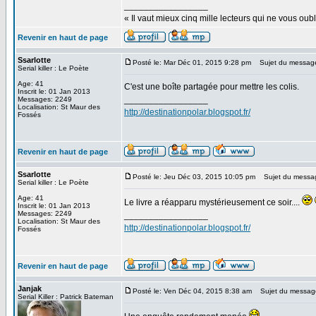
_________________
« Il vaut mieux cinq mille lecteurs qui ne vous o
Revenir en haut de page
Ssarlotte
Posté le: Mar Déc 01, 2015 9:28 pm
Sujet du messag
Serial killer : Le Poète
Age: 41
C'est une boîte partagée pour mettre les colis.
Inscrit le: 01 Jan 2013
_________________
Messages: 2249
Localisation: St Maur des
http://destinationpolar.blogspot.fr/
Fossés
Revenir en haut de page
Ssarlotte
Posté le: Jeu Déc 03, 2015 10:05 pm
Sujet du messa
Serial killer : Le Poète
Age: 41
Le livre a réapparu mystérieusement ce soir....
Inscrit le: 01 Jan 2013
Messages: 2249
_________________
Localisation: St Maur des
http://destinationpolar.blogspot.fr/
Fossés
Revenir en haut de page
Janjak
Posté le: Ven Déc 04, 2015 8:38 am
Sujet du messag
Serial Killer : Patrick Bateman