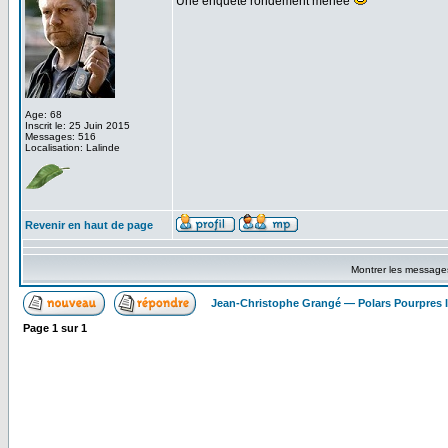
Une enquête rondement menée
Age: 68
Inscrit le: 25 Juin 2015
Messages: 516
Localisation: Lalinde
Revenir en haut de page
Montrer les message
Jean-Christophe Grangé — Polars Pourpres
Page
1
sur
1