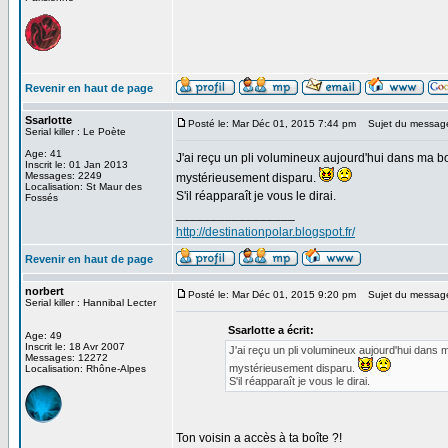
Revenir en haut de page
Ssarlotte
Posté le: Mar Déc 01, 2015 7:44 pm
Sujet du messag
Serial killer : Le Poète
Age: 41
J'ai reçu un pli volumineux aujourd'hui dans ma boî
Inscrit le: 01 Jan 2013
Messages: 2249
mystérieusement disparu.
Localisation: St Maur des
S'il réapparaît je vous le dirai.
Fossés
_________________
http://destinationpolar.blogspot.fr/
Revenir en haut de page
norbert
Posté le: Mar Déc 01, 2015 9:20 pm
Sujet du messag
Serial killer : Hannibal Lecter
Ssarlotte a écrit:
Age: 49
Inscrit le: 18 Avr 2007
J'ai reçu un pli volumineux aujourd'hui dans ma
Messages: 12272
mystérieusement disparu.
Localisation: Rhône-Alpes
S'il réapparaît je vous le dirai.
Ton voisin a accès à ta boîte ?!