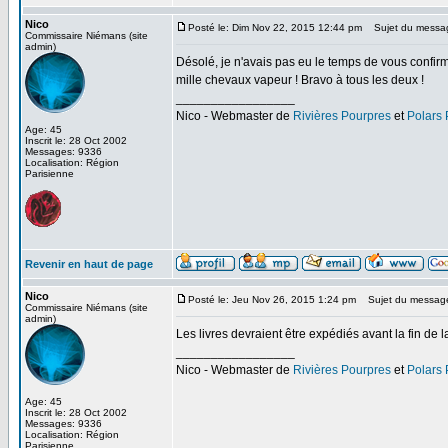
Nico
Posté le: Dim Nov 22, 2015 12:44 pm
Sujet du messa
Commissaire Niémans (site
admin)
Désolé, je n'avais pas eu le temps de vous confirm
mille chevaux vapeur ! Bravo à tous les deux !
_________________
Nico - Webmaster de
Rivières Pourpres
et
Polars
Age: 45
Inscrit le: 28 Oct 2002
Messages: 9336
Localisation: Région
Parisienne
Revenir en haut de page
Nico
Posté le: Jeu Nov 26, 2015 1:24 pm
Sujet du messag
Commissaire Niémans (site
admin)
Les livres devraient être expédiés avant la fin de 
_________________
Nico - Webmaster de
Rivières Pourpres
et
Polars
Age: 45
Inscrit le: 28 Oct 2002
Messages: 9336
Localisation: Région
Parisienne