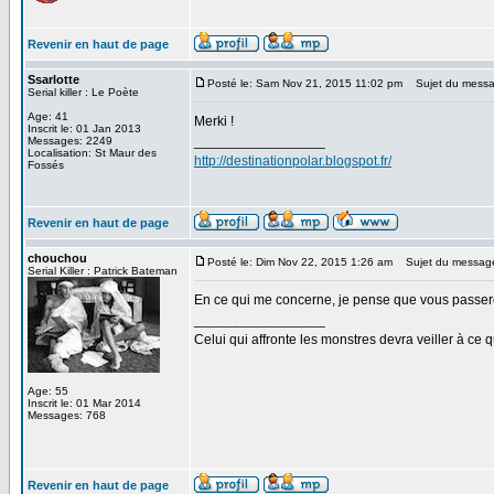
Revenir en haut de page
Ssarlotte
Posté le: Sam Nov 21, 2015 11:02 pm
Sujet du messa
Serial killer : Le Poète
Age: 41
Merki !
Inscrit le: 01 Jan 2013
_________________
Messages: 2249
Localisation: St Maur des
http://destinationpolar.blogspot.fr/
Fossés
Revenir en haut de page
chouchou
Posté le: Dim Nov 22, 2015 1:26 am
Sujet du messag
Serial Killer : Patrick Bateman
En ce qui me concerne, je pense que vous passer
_________________
Celui qui affronte les monstres devra veiller à ce 
Age: 55
Inscrit le: 01 Mar 2014
Messages: 768
Revenir en haut de page