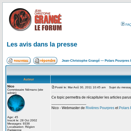
FA
Les avis dans la presse
Jean-Christophe Grangé — Polars Pourpres
Auteur
Nico
Posté le: Mar Aoû 30, 2011 10:45 am
Sujet du message
Commissaire Niémans (site
admin)
Ce topic permettra de récapituler les articles par
_________________
Nico - Webmaster de
Rivières Pourpres
et
Polars
Age: 45
Inscrit le: 28 Oct 2002
Messages: 9336
Localisation: Région
Parisienne