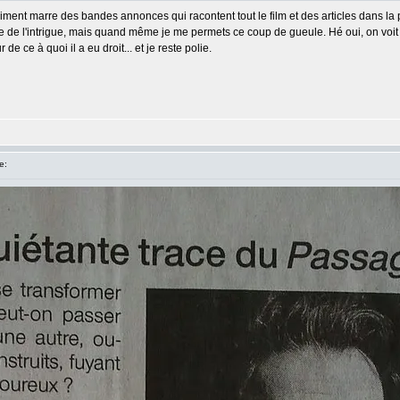
aiment marre des bandes annonces qui racontent tout le film et des articles dans la p
ie de l'intrigue, mais quand même je me permets ce coup de gueule. Hé oui, on voit b
r de ce à quoi il a eu droit... et je reste polie.
e: