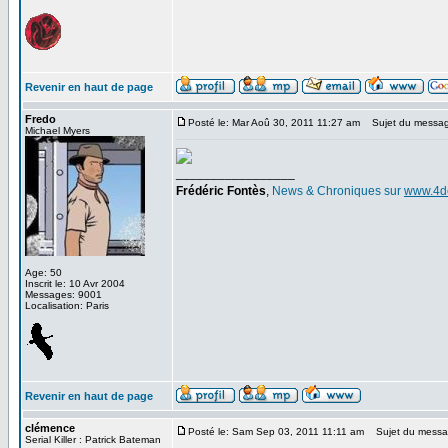
Revenir en haut de page
Fredo
Posté le: Mar Aoû 30, 2011 11:27 am
Sujet du messag
Michael Myers
_________________
Frédéric Fontès
,
News & Chroniques sur
www.4d
Age: 50
Inscrit le: 10 Avr 2004
Messages: 9001
Localisation: Paris
Revenir en haut de page
clémence
Posté le: Sam Sep 03, 2011 11:11 am
Sujet du messa
Serial Killer : Patrick Bateman