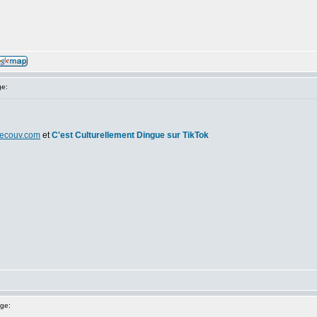
e:
ecouv.com
et
C'est Culturellement Dingue sur TikTok
ge: