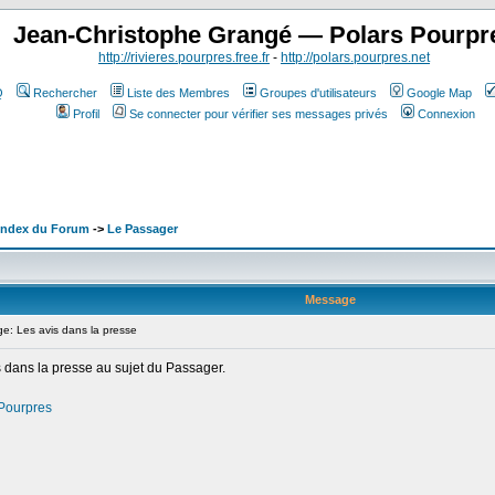
Jean-Christophe Grangé — Polars Pourpr
http://rivieres.pourpres.free.fr
-
http://polars.pourpres.net
Q
Rechercher
Liste des Membres
Groupes d'utilisateurs
Google Map
Profil
Se connecter pour vérifier ses messages privés
Connexion
 Index du Forum
->
Le Passager
Message
: Les avis dans la presse
us dans la presse au sujet du Passager.
 Pourpres