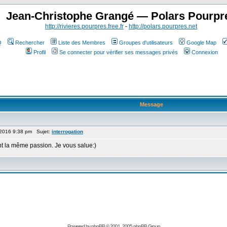
Jean-Christophe Grangé — Polars Pourpr
http://rivieres.pourpres.free.fr
-
http://polars.pourpres.net
Q
Rechercher
Liste des Membres
Groupes d'utilisateurs
Google Map
Profil
Se connecter pour vérifier ses messages privés
Connexion
Message
 2016 9:38 pm Sujet:
interrogation
nt la même passion. Je vous salue:)
Powered by
phpBB
© 2001, 2005 phpBB Group