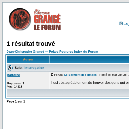
FA
1 résultat trouvé
Jean-Christophe Grangé — Polars Pourpres Index du Forum
Auteur
Sujet:
interrogation
parforce
Forum:
Le Serment des limbes
Posté le: Mar Oct 25,
Il est très agréablement de trouver des gens qui o
Réponses:
3
Vus:
14118
Page
1
sur
1