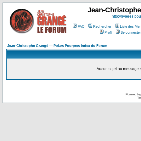
Jean-Christoph
http://rivieres.pou
FAQ
Rechercher
Liste des Me
Profil
Se connecter
Jean-Christophe Grangé — Polars Pourpres Index du Forum
Aucun sujet ou message n
Powered by
Tra