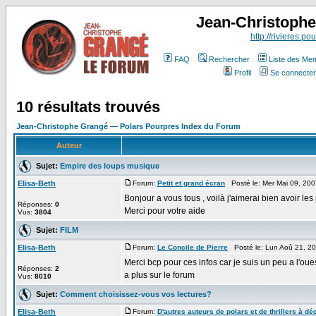
Jean-Christoph
http://rivieres.pou
FAQ
Rechercher
Liste des Me
Profil
Se connecter
10 résultats trouvés
Jean-Christophe Grangé — Polars Pourpres Index du Forum
Auteur
Sujet:
Empire des loups musique
Elisa-Beth
Forum:
Petit et grand écran
Posté le: Mer Mai 09, 20
Bonjour a vous tous , voilà j'aimerai bien avoir le
Réponses:
0
Merci pour votre aide
Vus:
3804
Sujet:
FILM
Elisa-Beth
Forum:
Le Concile de Pierre
Posté le: Lun Aoû 21, 2
Merci bcp pour ces infos car je suis un peu a l'o
Réponses:
2
a plus sur le forum
Vus:
8010
Sujet:
Comment choisissez-vous vos lectures?
Elisa-Beth
Forum:
D'autres auteurs de polars et de thrillers à déc