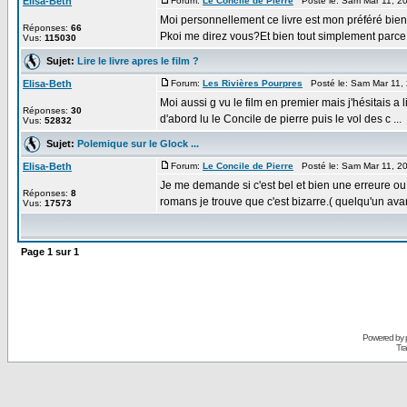
Elisa-Beth
Forum:
Le Concile de Pierre
Posté le: Sam Mar 11, 2
Moi personnellement ce livre est mon préféré bien q
Réponses:
66
Pkoi me direz vous?Et bien tout simplement parce q
Vus:
115030
Sujet:
Lire le livre apres le film ?
Elisa-Beth
Forum:
Les Rivières Pourpres
Posté le: Sam Mar 11,
Moi aussi g vu le film en premier mais j'hésitais a l
Réponses:
30
d'abord lu le Concile de pierre puis le vol des c ...
Vus:
52832
Sujet:
Polemique sur le Glock ...
Elisa-Beth
Forum:
Le Concile de Pierre
Posté le: Sam Mar 11, 2
Je me demande si c'est bel et bien une erreure ou
Réponses:
8
romans je trouve que c'est bizarre.( quelqu'un avant 
Vus:
17573
Page
1
sur
1
Powered by
Tra