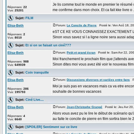
Je lis comme tout le monde en premier le résumé mai
Réponses:
22
me confirme dans mon choix. Et ca fait kke livre o .
Vus:
25201
Sujet:
FILM
Elisa-Beth
Forum:
Le Concile de Pierre
Posté le: Ven Aoû 18, 2
eST CE KE VOUS CONNAISSEZ EXACTEMENT LA D
Réponses:
2
Sinon vous savez si l a ligne noire sera aussi ada
Vus:
8010
Sujet:
Et si on se faisait un ciné???
Elisa-Beth
Forum:
Petit et grand écran
Posté le: Sam Avr 22, 20
Moi franchement le prochain film que j'attends av
Réponses:
988
Sinon dites moi vous avez été voir le nouveau film
Vus:
649039
Sujet:
Coin tranquille
Elisa-Beth
Forum:
Discussions diverses et variées entre fans
Po
Moi je suis pas en vacances mais ca va etre encor
Réponses:
286
souhaite de bonnes vacances
Vus:
195793
Sujet:
Ciné Live....
Elisa-Beth
Forum:
Jean-Christophe Grangé
Posté le: Jeu Avr 20
Alors vous avez pu le lire le début de scénario qu'
Réponses:
4
au faite le concile de pierre en film sortira bien l
Vus:
6640
Sujet:
[SPOILER] Sentiment sur ce livre