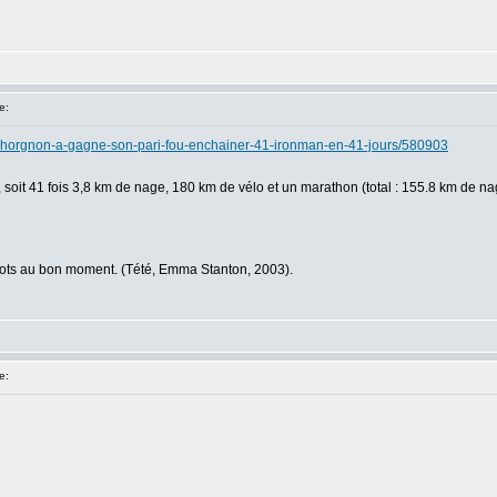
e:
ic-chorgnon-a-gagne-son-pari-fou-enchainer-41-ironman-en-41-jours/580903
soit 41 fois 3,8 km de nage, 180 km de vélo et un marathon (total : 155.8 km de n
 mots au bon moment. (Tété, Emma Stanton, 2003).
e: