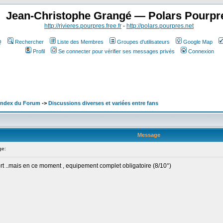
Jean-Christophe Grangé — Polars Pourpr
http://rivieres.pourpres.free.fr
-
http://polars.pourpres.net
Q
Rechercher
Liste des Membres
Groupes d'utilisateurs
Google Map
Profil
Se connecter pour vérifier ses messages privés
Connexion
 Index du Forum
->
Discussions diverses et variées entre fans
Message
ge:
ort ..mais en ce moment , equipement complet obligatoire (8/10°)