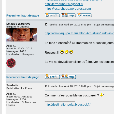
http://terredunoir.blogspot.fr/
https://lesarcheos.wordpress.com
Revenir en haut de page
Le Juge Wargrave
Posté le: Lun Aoû 10, 2015 8:43 pm
Sujet du messag
Ishigami le Dharma
http://www.lequipe.fr/Triathlon/Actualites/Ludov
Le mec a enchaîné 41 ironman en autant de jours, 
Age: 41
Inscrit le: 17 Oct 2012
Messages: 9082
Respect !!!
Localisation: Hexagone
_________________
La vie ne devrait consister qu'à trouver les bons
Revenir en haut de page
Ssarlotte
Posté le: Lun Aoû 10, 2015 8:49 pm
Sujet du messag
Serial killer : Le Poète
Age: 41
Comment c'est possible un truc pareil ?
Inscrit le: 01 Jan 2013
Messages: 2250
_________________
Localisation: St Maur des
http://destinationpolar.blogspot.fr/
Fossés