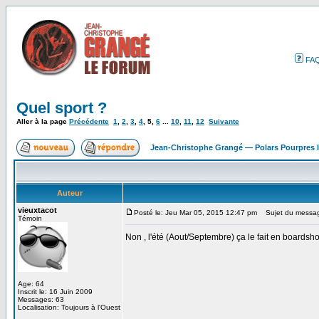
FA
Quel sport ?
Aller à la page
Précédente
1
,
2
,
3
,
4
,
5
,
6
...
10
,
11
,
12
Suivante
Jean-Christophe Grangé — Polars Pourpres
Auteur
vieuxtacot
Posté le: Jeu Mar 05, 2015 12:47 pm
Sujet du messa
Témoin
Non , l'été (Aout/Septembre) ça le fait en boardsh
Age: 64
Inscrit le: 16 Juin 2009
Messages: 63
Localisation: Toujours à l'Ouest