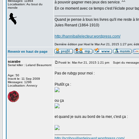
Messages: 11864
à pouvoir gagner mes jeux des service. ^^
Localisation: Au bout du
monde
En ce moment avec ce temps c'est l'éclate pour tap
_________________
Quand je pense à tous les livres qu'il me reste à lir
Jules Renard (1864-1910)
http://hanniballelecteur.wordpress.com/
Dernière édition par Hoel le Mar Avr 21, 2015 1:27 pm; édit
Revenir en haut de page
scarabe
Posté le: Mar Avr 21, 2015 1:21 pm
Sujet du message
Serial killer : Leland Beaumont
Pas de rubgy pour moi :
Age: 50
Inscrit le: 11 Sep 2009
Messages: 1296
Plutôt ça :
Localisation: Annecy
ou ça
et quand je suis au bord de la mer, c'est ça :
_________________
http://scribouillardelouest.wordpress.com/