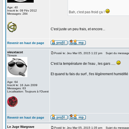
Age: 40
Inscrit le: 09 Fév 2012
Bah, c'est pas froid ça !
Messages: 284
C'est juste un peu frais, et encore...
Revenir en haut de page
vieuxtacot
Posté le: Jeu Mar 05, 2015 1:22 pm
Sujet du messag
Témoin
C'est la température de l'eau , les gars .....
Et quand tu fais du surf , t'es légèrement humidif
Age: 64
Inscrit le: 16 Juin 2009
Messages: 63
Localisation: Toujours à l'Ouest
Revenir en haut de page
Le Juge Wargrave
Posté le: Jeu Mar 05, 2015 1:35 pm
Sujet du messag