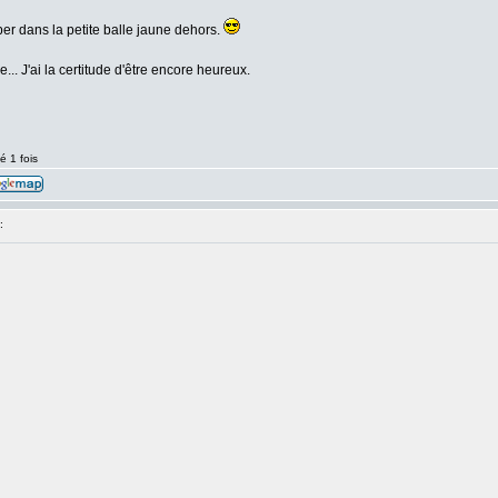
er dans la petite balle jaune dehors.
e... J'ai la certitude d'être encore heureux.
é 1 fois
: