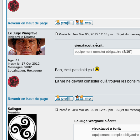
Revenir en haut de page
Le Juge Wargrave
Posté le: Jeu Mar 05, 2015 12:48 pm
Sujet du messa
Ishigami le Dharma
vieuxtacot a écrit:
equipement complet obligatoire (
8/10°
)
Age: 41
Inscrit le: 17 Oct 2012
Messages: 9082
Bah, c'est pas froid ça !
Localisation: Hexagone
_________________
La vie ne devrait consister qu'à trouver les bons
Revenir en haut de page
Salinger
Posté le: Jeu Mar 05, 2015 12:59 pm
Sujet du messa
Meurtrier
Le Juge Wargrave a écrit:
vieuxtacot a écrit:
equipement complet obligatoire 