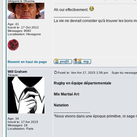
Ishigami le Dharma
Ah oui effectivement.
_________________
La vie ne devrait consister qu'à trouver les bons
Age: 41
Inscrit le: 17 Oct 2012
Messages: 9082
Localisation: Hexagone
Revenir en haut de page
Will Graham
Posté le: Ven Avr 17, 2015 1:58 pm
Sujet du message
Témoin
Rugby en équipe départementale
Mix Martial Art
Natation
_________________
"Nous vivons dans une époque primitive, ni sage ni
Age: 34
Inscrit le: 17 Avr 2015
Messages: 18
Localisation: Paris