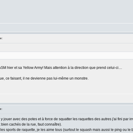
e:
SM hier et sa Yellow Army! Mais attention à la direction que prend celui-ci....
que, ce faisant, il ne devienne pas lui-même un monstre.
e:
 y jouer avec des potes et à force de squatter les raquettes des autres j'ai fini par inv
t bien cachés de la rue, faut connaître).
e les sports de raquette, je les aime tous (surtout le squash mais aussi le ping o