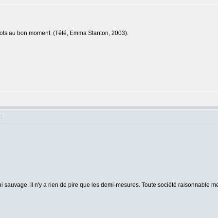
 mots au bon moment. (Tété, Emma Stanton, 2003).
:
 sauvage. Il n'y a rien de pire que les demi-mesures. Toute société raisonnable me 