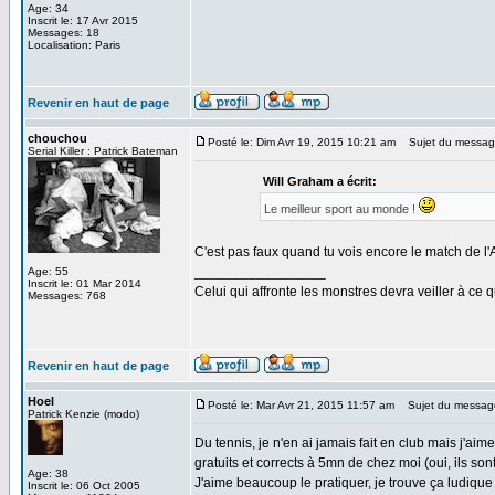
Age: 34
Inscrit le: 17 Avr 2015
Messages: 18
Localisation: Paris
Revenir en haut de page
chouchou
Posté le: Dim Avr 19, 2015 10:21 am
Sujet du messag
Serial Killer : Patrick Bateman
Will Graham a écrit:
Le meilleur sport au monde !
C'est pas faux quand tu vois encore le match de l'A
_________________
Age: 55
Inscrit le: 01 Mar 2014
Celui qui affronte les monstres devra veiller à ce 
Messages: 768
Revenir en haut de page
Hoel
Posté le: Mar Avr 21, 2015 11:57 am
Sujet du messag
Patrick Kenzie (modo)
Du tennis, je n'en ai jamais fait en club mais j'aime
gratuits et corrects à 5mn de chez moi (oui, ils son
Age: 38
J'aime beaucoup le pratiquer, je trouve ça ludiqu
Inscrit le: 06 Oct 2005