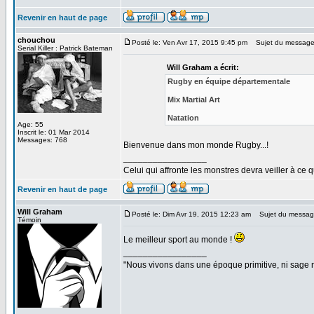
Revenir en haut de page
chouchou
Posté le: Ven Avr 17, 2015 9:45 pm
Sujet du message
Serial Killer : Patrick Bateman
Will Graham a écrit:
Rugby en équipe départementale
Mix Martial Art
Natation
Age: 55
Inscrit le: 01 Mar 2014
Messages: 768
Bienvenue dans mon monde Rugby...!
_________________
Celui qui affronte les monstres devra veiller à ce 
Revenir en haut de page
Will Graham
Posté le: Dim Avr 19, 2015 12:23 am
Sujet du messag
Témoin
Le meilleur sport au monde !
_________________
"Nous vivons dans une époque primitive, ni sage ni