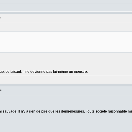
:
que, ce faisant, il ne devienne pas lui-même un monstre.
e:
 sauvage. Il n'y a rien de pire que les demi-mesures. Toute société raisonnable me 