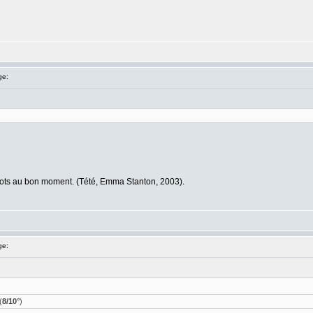
ge:
 mots au bon moment. (Tété, Emma Stanton, 2003).
ge:
(
8/10°
)