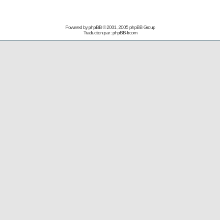
Powered by
phpBB
© 2001, 2005 phpBB Group
Traduction par :
phpBB-fr.com