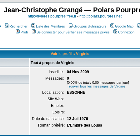
Jean-Christophe Grangé — Polars Pourpr
http://rivieres.pourpres.free.fr
-
http://polars.pourpres.net
Q
Rechercher
Liste des Membres
Groupes d'utilisateurs
Google Map
Profil
Se connecter pour vérifier ses messages privés
Connexion
Voir le profil :: Virginie
Tout à propos de Virginie
Inscrit le:
04 Nov 2009
Messages:
0
[0.00% du total / 0.00 messages par jour]
Trouver tous les messages de Virginie
Localisation:
ESSONNE
Site Web:
Emploi:
Loisirs:
Date de naissance:
12 Juil 1976
Roman préféré:
L'Empire des Loups