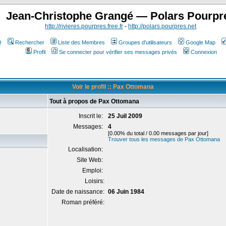
Jean-Christophe Grangé — Polars Pourpr
http://rivieres.pourpres.free.fr
-
http://polars.pourpres.net
Q
Rechercher
Liste des Membres
Groupes d'utilisateurs
Google Map
Profil
Se connecter pour vérifier ses messages privés
Connexion
Voir le profil :: Pax Ottomana
Tout à propos de Pax Ottomana
Inscrit le:
25 Juil 2009
Messages:
4
[0.00% du total / 0.00 messages par jour]
Trouver tous les messages de Pax Ottomana
Localisation:
Site Web:
Emploi:
Loisirs:
Date de naissance:
06 Juin 1984
Roman préféré: