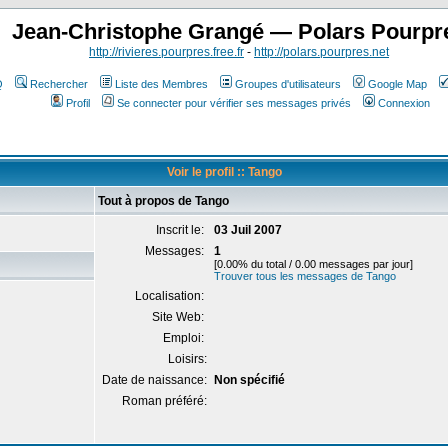
Jean-Christophe Grangé — Polars Pourpr
http://rivieres.pourpres.free.fr
-
http://polars.pourpres.net
Q
Rechercher
Liste des Membres
Groupes d'utilisateurs
Google Map
Profil
Se connecter pour vérifier ses messages privés
Connexion
Voir le profil :: Tango
Tout à propos de Tango
Inscrit le:
03 Juil 2007
Messages:
1
[0.00% du total / 0.00 messages par jour]
Trouver tous les messages de Tango
Localisation:
Site Web:
Emploi:
Loisirs:
Date de naissance:
Non spécifié
Roman préféré: