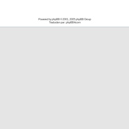
Powered by
phpBB
© 2001, 2005 phpBB Group
Traduction par :
phpBB-fr.com