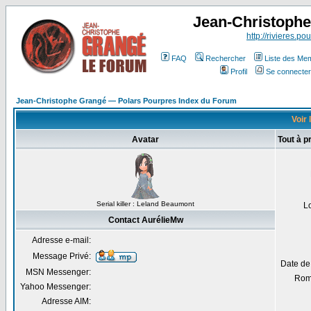
Jean-Christoph
http://rivieres.pou
FAQ
Rechercher
Liste des Me
Profil
Se connecter
Jean-Christophe Grangé — Polars Pourpres Index du Forum
Voir 
Avatar
Tout à 
Serial killer : Leland Beaumont
L
Contact AurélieMw
Adresse e-mail:
Message Privé:
Date de
MSN Messenger:
Rom
Yahoo Messenger:
Adresse AIM: